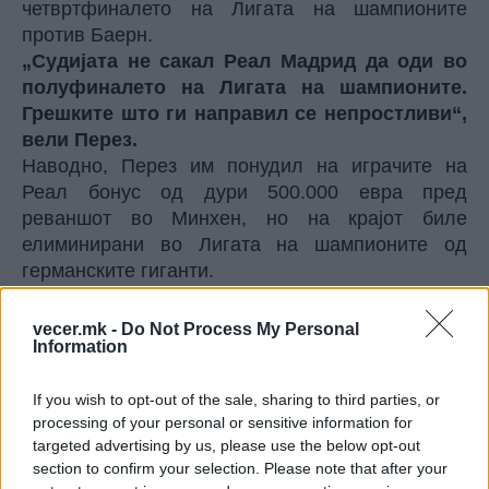
четвртфиналето на Лигата на шампионите
против Баерн.
„Судијата не сакал Реал Мадрид да оди во
полуфиналето на Лигата на шампионите.
Грешките што ги направил се непростливи“,
вели Перез.
Наводно, Перез им понудил на играчите на
Реал бонус од дури 500.000 евра пред
реваншот во Минхен, но на крајот биле
елиминирани во Лигата на шампионите од
германските гиганти.
vecer.mk -
Do Not Process My Personal
sportmedia.mk
Information
© Vecer.mk, правата за текстот се на редакцијата
If you wish to opt-out of the sale, sharing to third parties, or
Винисиус ги избриша сите
processing of your personal or sensitive information for
објави од Инстаграм откако Реал
targeted advertising by us, please use the below opt-out
му даде понуда
section to confirm your selection. Please note that after your