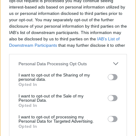
opt-out request is processed you may continue seeing
interest-based ads based on personal information utilized by
Славје во Каталонија: Меси
us or personal information disclosed to third parties prior to
потпишува за Барселона!(ФОТО)
your opt-out. You may separately opt-out of the further
disclosure of your personal information by third parties on the
IAB’s list of downstream participants. This information may
also be disclosed by us to third parties on the
IAB’s List of
Downstream Participants
that may further disclose it to other
third parties.
НАЈЧИТАНИ ВО ПОСЛЕДНИ 7 ДЕНА
Personal Data Processing Opt Outs
Ахмети кажа што го мачи:
I want to opt-out of the Sharing of my
СЛУШАМ, САКААТ ДА СЕ СУДИ
personal data.
ЗА ВОЕНИТЕ ЗЛОСТРОСТВА НА
Opted In
УЧК...
ИСТОРИСКО ОБЕДИНУВАЊЕ НА
I want to opt-out of the Sale of my
МАКЕДОНЦИТЕ ВО СРБИЈА:
Personal Data.
ФОРМИРАН МАКЕДОНСКИОТ
Opted In
НАЦИОНАЛЕН СОЈУЗ
УЛЦИЊ Е АЛБАНСКИ, ЌЕ ГО
I want to opt-out of processing my
ОСЛОБОДИМЕ- Скандалозна
Personal Data for Targeted Advertising.
објава на вицепремиерот на
Opted In
Црна Гора