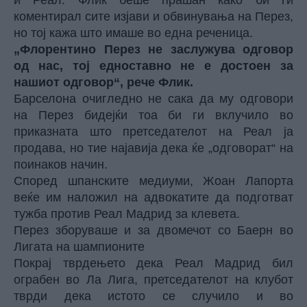
и Реал. Флик беше прашан како би ги
коментирал сите изјави и обвинувања на Перез,
но тој кажа што имаше во една реченица.
„Флорентино Перез не заслужува одговор
од нас, тој едноставно не е достоен за
нашиот одговор“, рече Флик.
Барселона очигледно не сака да му одговори
на Перез бидејќи тоа би ги вклучило во
приказната што претседателот на Реал ја
продава, но тие најавија дека ќе „одговорат“ на
поинаков начин.
Според шпанските медиуми, Жоан Лапорта
веќе им наложил на адвокатите да подготват
тужба против Реал Мадрид за клевета.
Перез зборуваше и за двомечот со Баерн во
Лигата на шампионите
Покрај тврдењето дека Реал Мадрид бил
ограбен во Ла Лига, претседателот на клубот
тврди дека истото се случило и во