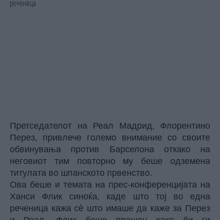
Претседателот на Реал Мадрид, Флорентино
Перез, привлече големо внимание со своите
обвинувања против Барселона откако на
неговиот тим повторно му беше одземена
титулата во шпанското првенство.
Ова беше и темата на прес-конференцијата на
Ханси Флик синоќа, каде што тој во една
реченица кажа сè што имаше да каже за Перез