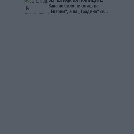
Вака не било никогаш на
„Евзони“, а на „Градина“ се
чека и пет часа