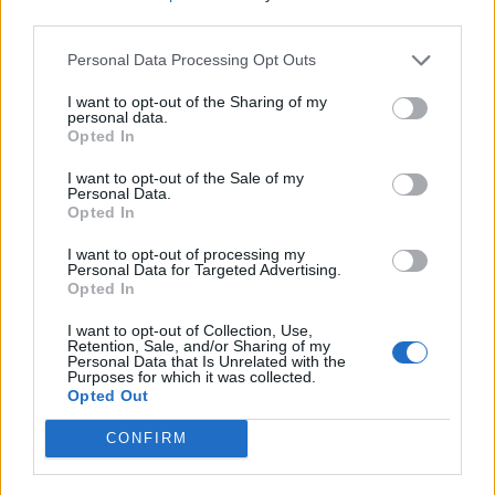
МАКЕДОНЦИТЕ ВО СРБИЈА:
third parties.
ФОРМИРАН МАКЕДОНСКИОТ
НАЦИОНАЛЕН СОЈУЗ
Personal Data Processing Opt Outs
УЛЦИЊ Е АЛБАНСКИ, ЌЕ ГО
ОСЛОБОДИМЕ- Скандалозна
I want to opt-out of the Sharing of my
објава на вицепремиерот на
personal data.
Opted In
Црна Гора
ТЕМПЕРАТУРАТА ВО СРЕДА ЌЕ
БИДЕ ЗА НА ЛЕКАР, а потоа...
I want to opt-out of the Sale of my
Personal Data.
Opted In
БУГАРИТЕ СО ШОКАНТНО
I want to opt-out of processing my
ОТКРИТИЕ по падот на Дунав,
Personal Data for Targeted Advertising.
кренаа дронови да снимаат
Opted In
Северна Кореја и Русија градат
I want to opt-out of Collection, Use,
мистериозен мост
Retention, Sale, and/or Sharing of my
Personal Data that Is Unrelated with the
Purposes for which it was collected.
Opted Out
Ахмети кажа што го мачи:
СЛУШАМ, САКААТ ДА СЕ СУДИ
CONFIRM
ЗА ВОЕНИТЕ ЗЛОСТРОСТВА НА
УЧК...
ПРЕДУПРЕДЕНИ СЕ: „Бугарија