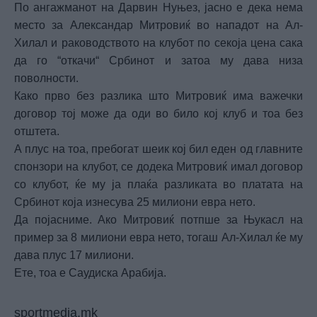
По ангажманот на Дарвин Нуњез, јасно е дека нема
место за Александар Митровиќ во нападот на Ал-
Хилал и раководството на клубот по секоја цена сака
да го “откачи“ Србинот и затоа му дава низа
поволности.
Како прво без разлика што Митровиќ има важечки
договор тој може да оди во било кој клуб и тоа без
отштета.
А плус на тоа, пребогат шеик кој бил еден од главните
спонзори на клубот, се додека Митровиќ имал договор
со клубот, ќе му ја плаќа разликата во платата на
Србинот која изнесува 25 милиони евра нето.
Да појасниме. Ако Митровиќ потпше за Њукасл на
пример за 8 милиони евра нето, тогаш Ал-Хилал ќе му
дава плус 17 милиони.
Ете, тоа е Саудиска Арабија.
sportmedia.mk