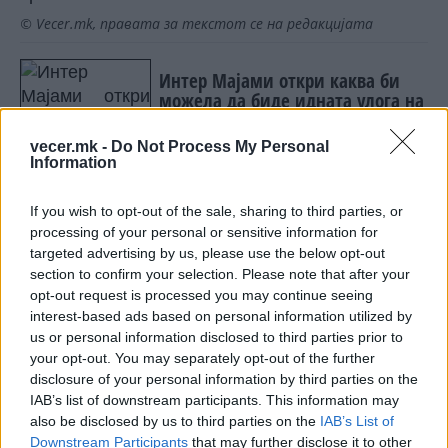
© Vecer.mk, правата за текстот се на редакцијата
Интер Мајами откри каква би
можела да биде идната улога на
Меси во клубот
vecer.mk -
Do Not Process My Personal
Information
Кризата ја предомисли
Барселона, Каталонците
одложија уште еден тест
If you wish to opt-out of the sale, sharing to third parties, or
натпревар
processing of your personal or sensitive information for
targeted advertising by us, please use the below opt-out
section to confirm your selection. Please note that after your
opt-out request is processed you may continue seeing
interest-based ads based on personal information utilized by
НАЈЧИТАНИ ВО ПОСЛЕДНИ 7 ДЕНА
us or personal information disclosed to third parties prior to
your opt-out. You may separately opt-out of the further
СЕ СПРЕМА МЕТЕОРОЛОШКИ
disclosure of your personal information by third parties on the
ХАОС ЗА ЗИМАТА 2026/2027
IAB’s list of downstream participants. This information may
also be disclosed by us to third parties on the
IAB’s List of
ИСТОРИСКО ОБЕДИНУВАЊЕ НА
Downstream Participants
that may further disclose it to other