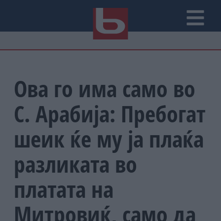
Ова го има само во
С. Арабија: Пребогат
шеик ќе му ја плаќа
разликата во
платата на
Митровиќ, само да