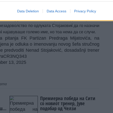
д негово водство ја освоија титулата Младинска
а во Младинската лига на УЕФА за прв пат во
Data Deletion
Data Access
Privacy Policy
 и на стручниот штаб
“, е пораката од ФК Партизан.
езадоволство по одлуката Стојаковиќ да го назначи
ќ најавуваше големо име, но тоа нема да се случи.
a pitanja FK Partizan Predraga Mijatovića, na
jena je odluka o imenovanju novog šefa stručnog
e predvoditi Nenad Stojaković, dosadašnji trener
m/PaCR3NQ343
ber 13, 2025
јата
Премиерна победа на Сити
со новиот тренер, Јуве
ешто
подобар од Челзи