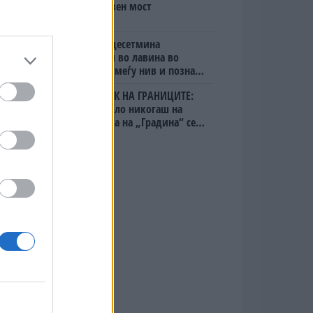
мистериозен мост
Исчезнаа десетмина
алпинисти во лавина во
Пакистан- меѓу нив и познат
Непалец
БЕЛ ШТРАЈК НА ГРАНИЦИТЕ:
Вака не било никогаш на
„Евзони“, а на „Градина“ се
чека и пет часа