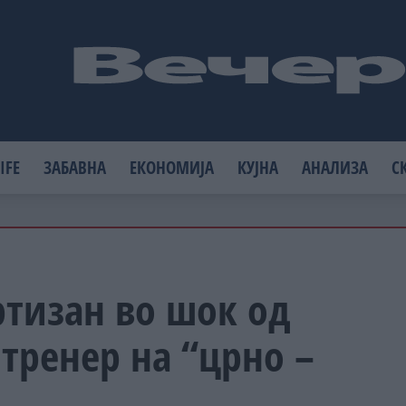
IFE
ЗАБАВНА
ЕКОНОМИЈА
КУЈНА
АНАЛИЗА
С
ртизан во шок од
 тренер на “црно –