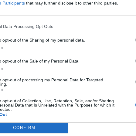
Participants
that may further disclose it to other third parties.
l Data Processing Opt Outs
o opt-out of the Sharing of my personal data.
In
име, но ништо од тоа. Раководството на Партизан ги
ата тимот да го води Ненад Стојаковиќ до јуни
o opt-out of the Sale of my Personal Data.
In
а сезона го водеше Телеоптик, а претходно работеше
to opt-out of processing my Personal Data for Targeted
ing.
In
а спортски прашања на ФК Партизан Предраг
а Управниот одбор, беше донесена одлука за
o opt-out of Collection, Use, Retention, Sale, and/or Sharing
ersonal Data that Is Unrelated with the Purposes for which it
 штаб. Од следниот натпревар, црно-белиот тим
lected.
шниот тренер на првиот тим на Телеоптик
“, се
Out
 Партизан, во кое се додава:
CONFIRM
ртизан, а во својата тренерска кариера работел