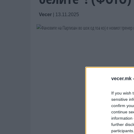
Vecer
|
13.11.2025
vecer.mk 
If you wish 
sensitive in
confirm you
continue se
information 
further disc
participants