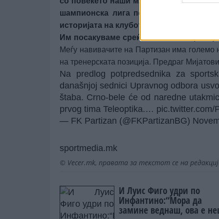
со повеќето наши млади играчи, кои по
шампионска лига по 13 години и игра
историјата на клубот.
Им посакуваме среќа на новиот тренер
Меѓу навивачите на Партизан има големо н
на тренерската позиција. Предраг Мијатови
Na predlog potpredsednika za sportsk
današnjoj sednici Upravnog odbora usvo
štaba. Crno-bele će od naredne utakmic
prvog tima Teleoptika.…
pic.twitter.co
— FK Partizan (@FKPartizanBG)
Novem
sportmedia.mk
© Vecer.mk, правата за текстот се на редакци
И Луис Фиго удри по
Инфантино:“Мора да
замине веднаш, ова е н