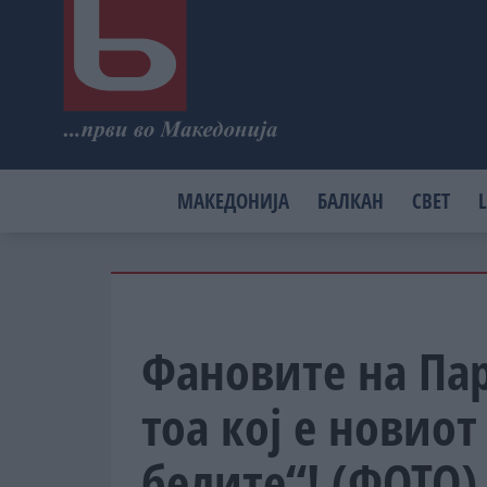
МАКЕДОНИЈА
БАЛКАН
СВЕТ
L
Фановите на Па
тоа кој е новиот
белите“! (ФОТО)