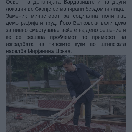
Освен на депонијата Вардариште и на други
локации во Скопје се мапирани бездомни лица.
Заменик министерот за социјална политика,
демографија и труд, Ѓоко Велковски вели дека
за нивно сместување веќе е најдено решение и
ќе се решава проблемот по примерот на
изградбата на типските куќи во штипската
населба Мирјанина Црква.