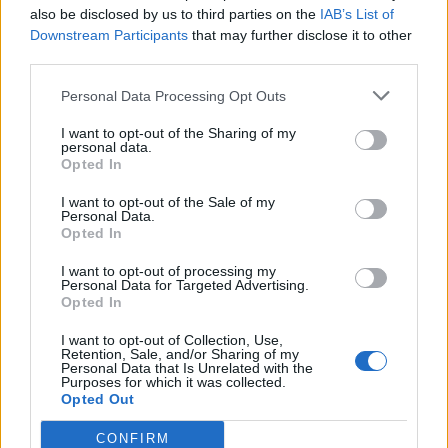
изградени со средства од ЕУ и од буџетот на
also be disclosed by us to third parties on the
IAB’s List of
Општина Штип веќе неколку дена се вселени
Downstream Participants
that may further disclose it to other
36 семејства, кои живееја во субстандардни
third parties.
услови на две локации во Штип.
Personal Data Processing Opt Outs
© Vecer.mk, правата за текстот се на редакцијата
I want to opt-out of the Sharing of my
personal data.
ОДДАДЕНА ПОЧИТ НА ЗАГИНАТИТЕ
Opted In
КАЈ ЉУБОТЕНСКИ БАЧИЛА, 25
години од загинувањето на
I want to opt-out of the Sale of my
Personal Data.
македонските бранители
Opted In
ДИЗЕЛОТ ПОЕВТИНУВА ЗА 8 ДЕН. -
Ова е цената на бензинот
I want to opt-out of processing my
Personal Data for Targeted Advertising.
Opted In
I want to opt-out of Collection, Use,
Retention, Sale, and/or Sharing of my
Personal Data that Is Unrelated with the
Purposes for which it was collected.
Opted Out
НАЈЧИТАНИ ВО ПОСЛЕДНИ 7 ДЕНА
CONFIRM