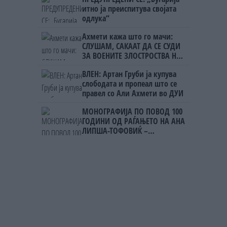
итно ја преиспитува својата
одлука“
Ахмети кажа што го мачи:
СЛУШАМ, САКААТ ДА СЕ СУДИ
ЗА ВОЕНИТЕ ЗЛОСТРОСТВА НА
УЧК...
ВЛЕН: Артан Груби ја купува
слободата и пропеал што се
правел со Али Ахмети во ДУИ
МОНОГРАФИЈА ПО ПОВОД 100
ГОДИНИ ОД РАЃАЊЕТО НА АНА
ЛИПША-ТОФОВИЌ –
уметницата која го започна
„Охридско лето“