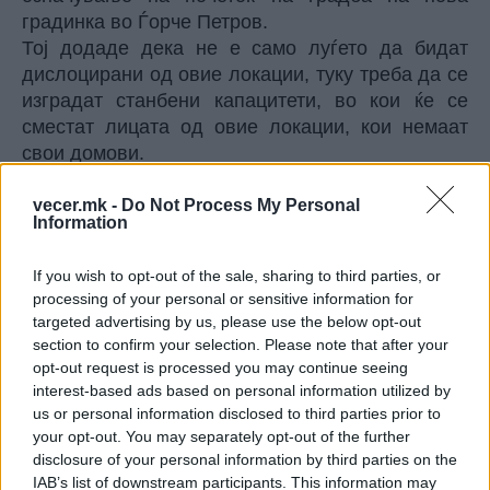
градинка во Ѓорче Петров.
Тој додаде дека не е само луѓето да бидат
дислоцирани од овие локации, туку треба да се
изградат станбени капацитети, во кои ќе се
сместат лицата од овие локации, кои немаат
свои домови.
„
Треба да се обезбедат пари со овој Акциски
план за да можат овие лица соодветно да
vecer.mk -
Do Not Process My Personal
Information
бидат дислоцирани од локациите, каде што
сега се диво населени и живеат. Така што
If you wish to opt-out of the sale, sharing to third parties, or
информацијата веќе е на Влада, во
processing of your personal or sensitive information for
процедура е
“, посочи Велковски.
targeted advertising by us, please use the below opt-out
Тој истакна дека овој процес е малку
section to confirm your selection. Please note that after your
подолготраен, бидејќи е поврзан со решавање
opt-out request is processed you may continue seeing
на станбеното прашање на бездомните лица,
interest-based ads based on personal information utilized by
us or personal information disclosed to third parties prior to
кои живеат на неколку локации.
your opt-out. You may separately opt-out of the further
Велковски како позитивен пример го посочи
disclosure of your personal information by third parties on the
Штип, каде што во новите типски куќи
IAB’s list of downstream participants. This information may