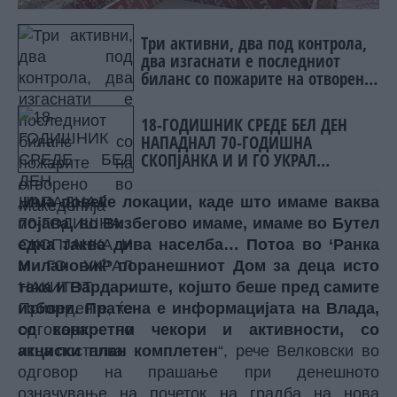
Три активни, два под контрола,
два изгаснати е последниот
биланс со пожарите на отворено
во Македонија
18-ГОДИШНИК СРЕДЕ БЕЛ ДЕН
НАПАДНАЛ 70-ГОДИШНА
СКОПЈАНКА И И ГО УКРАЛ
НАКИТОТ - Приведен е, ќе
одговара по итна постапка
„
Има повеќе локации, каде што имаме ваква
појава, во Визбегово имаме, имаме во Бутел
една таква дива населба… Потоа во ‘Ранка
Милановиќ’ поранешниот Дом за деца исто
така и Вардариште, којшто беше пред самите
избори. Пратена е информацијата на Влада,
со конкретни чекори и активности, со
акциски план комплетен
“, рече Велковски во
одговор на прашање при денешното
означување на почеток на градба на нова