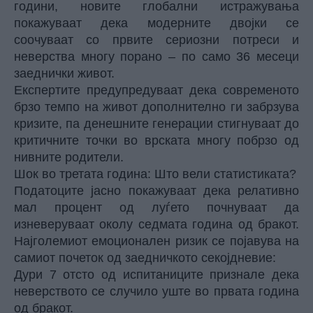
години, новите глобални истражувања
покажуваат дека модерните двојки се
соочуваат со првите сериозни потреси и
неверства многу порано – по само 36 месеци
заеднички живот.
Експертите предупредуваат дека современото
брзо темпо на живот дополнително ги забрзува
кризите, па денешните генерации стигнуваат до
критичните точки во врската многу побрзо од
нивните родители.
Шок во третата година: Што вели статистиката?
Податоците јасно покажуваат дека релативно
мал процент од луѓето почнуваат да
изневеруваат околу седмата година од бракот.
Најголемиот емоционален ризик се појавува на
самиот почеток од заедничкото секојдневие:
Дури 7 отсто од испитаниците признале дека
неверството се случило уште во првата година
од бракот.