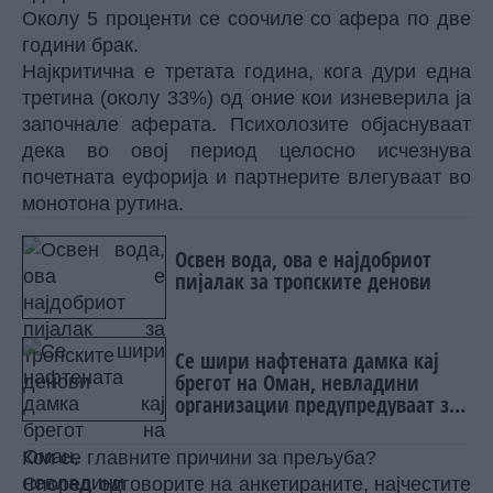
Околу 5 проценти се соочиле со афера по две
години брак.
Најкритична е третата година, кога дури една
третина (околу 33%) од оние кои изневерила ја
започнале аферата. Психолозите објаснуваат
дека во овој период целосно исчезнува
почетната еуфорија и партнерите влегуваат во
монотона рутина.
Освен вода, ова е најдобриот
пијалак за тропските денови
Се шири нафтената дамка кај
брегот на Оман, невладини
организации предупредуваат за
ризик од еколошка катастрофа
Кои се главните причини за прељуба?
Според одговорите на анкетираните, најчестите