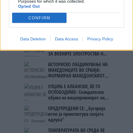
Purposes for which it was collected.
Opted Out
CONFIRM
НАЈЧИТАНИ ВО ПОСЛЕДНИ 7 ДЕНА
Data Deletion
Data Access
Privacy Policy
Ахмети кажа што го мачи:
СЛУШАМ, САКААТ ДА СЕ СУДИ
ЗА ВОЕНИТЕ ЗЛОСТРОСТВА НА
УЧК...
ИСТОРИСКО ОБЕДИНУВАЊЕ НА
МАКЕДОНЦИТЕ ВО СРБИЈА:
ФОРМИРАН МАКЕДОНСКИОТ
НАЦИОНАЛЕН СОЈУЗ
УЛЦИЊ Е АЛБАНСКИ, ЌЕ ГО
ОСЛОБОДИМЕ- Скандалозна
објава на вицепремиерот на
Црна Гора
ПРЕДУПРЕДЕНИ СЕ: „Бугарија
итно ја преиспитува својата
одлука“
ТЕМПЕРАТУРАТА ВО СРЕДА ЌЕ