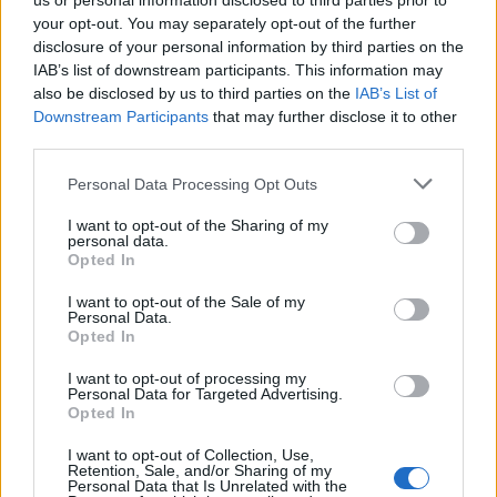
us or personal information disclosed to third parties prior to
your opt-out. You may separately opt-out of the further
терапевти истакнуваат дека процесот на
disclosure of your personal information by third parties on the
лекување на раните и враќање на изгубената
IAB’s list of downstream participants. This information may
доверба никогаш не се случува преку ноќ. Во
also be disclosed by us to third parties on the
IAB’s List of
просек, на еден пар му се потребни помеѓу
Downstream Participants
that may further disclose it to other
една и две години интензивна работа на
third parties.
врската за да го пребродат неверството, што
Personal Data Processing Opt Outs
јасно покажува колку се длабоки и долготрајни
последиците од овој проблем врз брачната
I want to opt-out of the Sharing of my
заедница.
personal data.
Opted In
© Vecer.mk, правата за текстот се на редакцијата
I want to opt-out of the Sale of my
Personal Data.
Рекорден интерес за
Opted In
помрачувањето на Сонцето на 12
август: ОПТИЧАРИТЕ ВО БЕЛГИЈА
I want to opt-out of processing my
Personal Data for Targeted Advertising.
ОСТАНУВААТ БЕЗ ЗАЛИХИ
Opted In
Топлотниот бран пристигнува и
во Москва
I want to opt-out of Collection, Use,
Retention, Sale, and/or Sharing of my
Personal Data that Is Unrelated with the