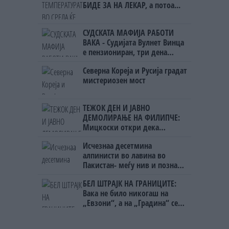
БИДЕ ЗА НА ЛЕКАР, а потоа...
СУДСКАТА МАФИЈА РАБОТИ
ВАКА - Судијата Вулнет Винца
е пензиониран, три дена
откако му го врати пасошот
Северна Кореја и Русија градат
на бизнисменот Марковски
мистериозен мост
ТЕЖОК ДЕН И ЈАВНО
ДЕМОЛИРАЊЕ НА ФИЛИПЧЕ:
Мицкоски откри дека
човекот појма нема од
Исчезнаа десетмина
ништо, освен за кеш
алпинисти во лавина во
Пакистан- меѓу нив и познат
Непалец
БЕЛ ШТРАЈК НА ГРАНИЦИТЕ:
Вака не било никогаш на
„Евзони“, а на „Градина“ се
чека и пет часа