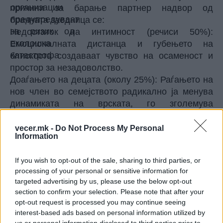
причини за барање партнер надвор од
брачната заедница се:
Недостаток на интимност (речиси 50%):
Емоционалната дистанца и губењето на
блискоста создаваат чувство на осаменост и
простор за незадоволство.
Доаѓањето на децата (околу 25%): Раѓањето на
нов член во семејството радикално ја менува
динамиката на врската, го зголемува
секојдневниот стрес и го скратува времето кое
партнерите можат да си го посветат еден на
vecer.mk -
Do Not Process My Personal
Information
друг.
Досада и потреба за адреналин (16%): Желбата
If you wish to opt-out of the sale, sharing to third parties, or
за ново возбудување надвор од секојдневните
processing of your personal or sensitive information for
обврски ги наведува партнерите на ризични
targeted advertising by us, please use the below opt-out
чекори.
section to confirm your selection. Please note that after your
Обновата на довербата е долготраен процес
opt-out request is processed you may continue seeing
Изневерувањето останува еден од најтешките
interest-based ads based on personal information utilized by
емоционални удари во животот. Брачните