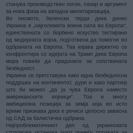
станува производствен погон, пазар и аргумент
за нова фаза на западна милитаризација.
Во писмото, Зеленски тврди дека денес
Украина е „најголемата воена сила во Европа“,
единствената со борбено искуство тестирано
од модерната војна, подготвена да помогне во
одбраната на Европа. Таа изјава директно се
конфронтира со идејата на Трамп дека Европа
мора повеќе да придонесе за сопствената
безбедност.
Украина се претставува како идна безбедносна
поддршка на континентот, дури и како партнер
што би можел „да ја чува Европа наместо
американските војници“. Тоа е многу
амбициозна позиција за земја која во исто
време признава дека е речиси целосно зависна
од САД за балистичка одбрана.
Најпроблематичниот дел од украинската
стратегија останува јазот помеѓу пораката за