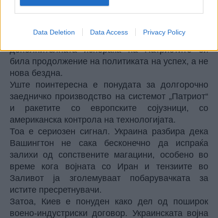
Трамп дека американското оружје носи
резултати, дека американската технологија ја
победува руската технологија (Трамп навистина
Data Deletion
Data Access
Privacy Policy
сака да слуша „пофалби“) и дека
дополнителната испорака на Патриотите би
била продолжение на политиката на успех, а не
нова бездна.
Уште поинтересна е понудата за долгорочно
заедничко производство на системот „Патриот“
и ракетите со европските сојузници, со
американска контрола на технологијата.
Тоа е сериозен сигнал. Украина разбира дека
Вашингтон не сака бесконечно да испраќа
залихи од сопствените магацини, особено во
време кога војната со Иран и тензиите во
Заливот ја зголемуваат побарувачката за
истите пресретнувачи.
Затоа, Киев е понуден како дел од поширок
воено-индустриски договор. Украинската војна