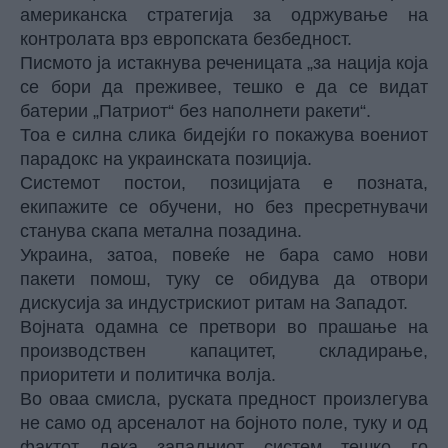
американска стратегија за одржување на
контролата врз европската безбедност.
Писмото ја истакнува реченицата „за нација која
се бори да преживее, тешко е да се видат
батерии „Патриот“ без наполнети ракети“.
Тоа е силна слика бидејќи го покажува воениот
парадокс на украинската позиција.
Системот постои, позицијата е позната,
екипажите се обучени, но без пресретнувачи
станува скапа метална позадина.
Украина, затоа, повеќе не бара само нови
пакети помош, туку се обидува да отвори
дискусија за индустрискиот ритам на Западот.
Војната одамна се претвори во прашање на
производствен капацитет, складирање,
приоритети и политичка волја.
Во оваа смисла, руската предност произлегува
не само од арсеналот на бојното поле, туку и од
фактот дека западниот систем тешко го