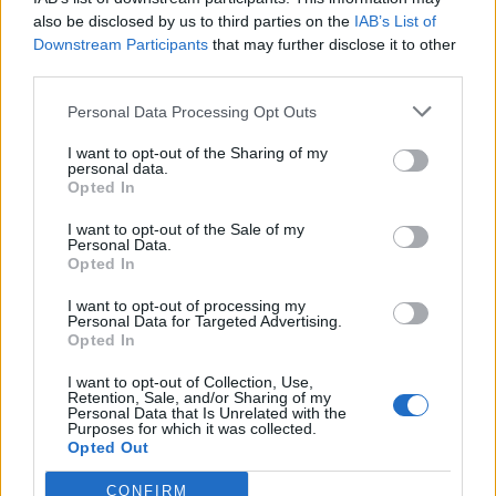
also be disclosed by us to third parties on the
IAB’s List of
Третото
ниво се однесува на подготовката на
Downstream Participants
that may further disclose it to other
теренот. Доколку Русија навистина ги засили
third parties.
нападите врз Киев, Зеленски сака одговорноста
за недостигот на пресретнувачи да биде јасно
Personal Data Processing Opt Outs
видлива во Вашингтон и европските
I want to opt-out of the Sharing of my
престолнини.
personal data.
Писмото содржи и многу внимателно одбрани
Opted In
ласкави зборови до Трамп.
I want to opt-out of the Sale of my
Зеленски потсетува дека Трамп ја одобрил
Personal Data.
испораката на ракетите „Џавелин“ на Украина
Opted In
во 2018 година и тврди дека токму оваа одлука
I want to opt-out of processing my
помогнала да се запрат руските тенковски
Personal Data for Targeted Advertising.
Opted In
конвои во 2022 година. Тој го споменува
HIMARS како „фактор што ги промени
I want to opt-out of Collection, Use,
правилата на играта“, благодарение на
Retention, Sale, and/or Sharing of my
Personal Data that Is Unrelated with the
ATACMS, Bradley и F-16.
Purposes for which it was collected.
Таквиот инвентар на американско оружје има
Opted Out
јасна цел. Зеленски се обидува да го убеди
CONFIRM