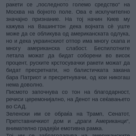
ракети се „последното големо средство“ на
Москва на бојното поле. Ова е исклучително
значајно признание. На тој начин Киев му
кажува на Вашингтон дека војната сè уште
може да се обликува од американската одлука,
но и дека украинскиот отпор има многу скапа и
многу американска слабост. Беспилотните
летала можат да бидат соборени во висок
процент, руските крстосувачки ракети можат да
бидат пресретнати, но балистичката закана
бара Патриот и пресретнувачи, од кои никогаш
нема доволно.
Писмото започнува со тон на благодарност,
речиси церемонијално, на Денот на сеќавањето
во САД.
Зеленски им се обраќа на Трамп, Сенатот,
Претставничкиот дом и „драги Американци“,
внимателно градејќи емотивна рамка.
Тој им се заблагодарува на американските