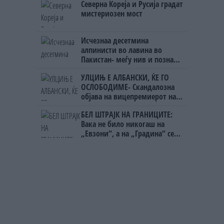
Северна Кореја и Русија градат
на бизнисменот Марковски
мистериозен мост
Исчезнаа десетмина
алпинисти во лавина во
Пакистан- меѓу нив и познат
Непалец
УЛЦИЊ Е АЛБАНСКИ, ЌЕ ГО
ОСЛОБОДИМЕ- Скандалозна
објава на вицепремиерот на
Црна Гора
БЕЛ ШТРАЈК НА ГРАНИЦИТЕ:
Вака не било никогаш на
„Евзони“, а на „Градина“ се
чека и пет часа