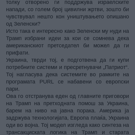
толку отворено ги поддржува израелските
напади, со голем број цивилни жртви, зошто би
чувствувал нешто кон уништувањето опишано
од Зеленски?
Исто така е интересно како Зеленски му нуди на
Трамп избрани идеи за кои се сомнева дека
американскиот претседател би можел да ги
прифати.
Украина, тврди тој, е подготвена да ги купи
потребните системи и пресретнувачи „Патриот“.
Тој нагласува дека системите во рамките на
програмата PURL се набавени со европски
пари.
Ова го отстранува еден од главните приговори
на Трамп на претходната помош за Украина,
барем на ниво на јавна порака. Америка ја
задржува технологијата, Европа плаќа, Украина
оди во војна. Тој модел изгледа како синтеза на
трансакциската логика на Трамп и старата