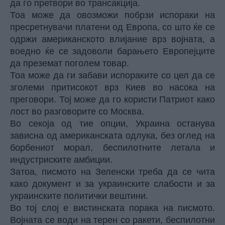
да го претвори во трансакција.
Тоа може да овозможи побрзи испораки на
пресретнувачи платени од Европа, со што ќе се
одржи американското влијание врз војната, а
воедно ќе се задоволи барањето Европејците
да преземат поголем товар.
Тоа може да ги забави испораките со цел да се
зголеми притисокот врз Киев во насока на
преговори. Тој може да го користи Патриот како
лост во разговорите со Москва.
Во секоја од тие опции, Украина останува
зависна од американската одлука, без оглед на
борбениот морал, беспилотните летала и
индустриските амбиции.
Затоа, писмото на Зеленски треба да се чита
како документ и за украинските слабости и за
украинските политички вештини.
Во тој слој е вистинската порака на писмото.
Војната се води на терен со ракети, беспилотни