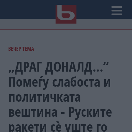
ВЕЧЕР ТЕМА
„ДРАГ ДОНАЛД...“
Помеѓу слабоста и
политичката
вештина - Руските
ракети сè уште го