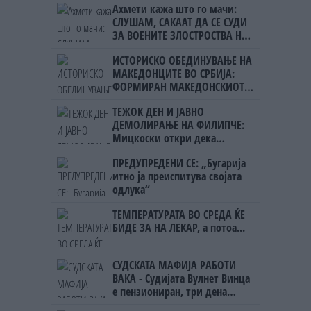
Ахмети кажа што го мачи:
СЛУШАМ, САКААТ ДА СЕ СУДИ
ЗА ВОЕНИТЕ ЗЛОСТРОСТВА НА
УЧК...
ИСТОРИСКО ОБЕДИНУВАЊЕ НА
МАКЕДОНЦИТЕ ВО СРБИЈА:
ФОРМИРАН МАКЕДОНСКИОТ
НАЦИОНАЛЕН СОЈУЗ
ТЕЖОК ДЕН И ЈАВНО
ДЕМОЛИРАЊЕ НА ФИЛИПЧЕ:
Мицкоски откри дека
човекот појма нема од
ПРЕДУПРЕДЕНИ СЕ: „Бугарија
ништо, освен за кеш
итно ја преиспитува својата
одлука“
ТЕМПЕРАТУРАТА ВО СРЕДА ЌЕ
БИДЕ ЗА НА ЛЕКАР, а потоа...
СУДСКАТА МАФИЈА РАБОТИ
ВАКА - Судијата Вулнет Винца
е пензиониран, три дена
откако му го врати пасошот