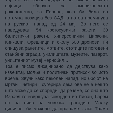
војници, зборува за американското
раководство, за Европа, која би била во
потемна позиција без САД, а потоа преминува
на рускиот напад од 24 мај. Во него се
наведуваат 54 крстосувачки ракети, 30
балистички ракети, хиперсонични Циркони,
Кинжали, Орешници и околу 600 дронови. Ги
опишува ранетите, мртвите, стотиците погодени
станбени згради, училиштата, музеите, пазарот,
уништениот музеј Чернобил...
Тоа е писмо дизајнирано да дејствува како
извештај, молба и политички притисок во исто
време. Звучи како пеколен напад, но бројот на
мртви -
четири
- сугерира дека ова не е нешто
што може да се спореди, да речеме, со она што
Израел го извршува секој ден во Либан, барем
не на ниво на човечка трагедија. Малку
цинично, би можеле да прашаме - ако Трамп