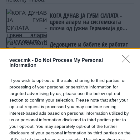
КОГА ДУНАВ ЈА ГУБИ СИЛАТА -
црвен аларм на системската
плоча од јужна Германија до
Црното Море...
Дедовците и бабите ќе работат
пет-шест години подоцна затоа
што НЕМААТ ВНУЦИ ДА ГИ
vecer.mk -
Do Not Process My Personal
ЗАМЕНАТ
Information
Првото
е наједноставно, на Украина навистина
итно ѝ се потребни пресретнувачи.
If you wish to opt-out of the sale, sharing to third parties, or
Најновиот руски напад, во кој беа соборени 11
processing of your personal or sensitive information for
targeted advertising by us, please use the below opt-out
од 30 балистички ракети, покажува дека
section to confirm your selection. Please note that after your
заштитата на големите градови останува
opt-out request is processed you may continue seeing
делумна и кревка.
interest-based ads based on personal information utilized by
Второто
ниво е политичкиот притисок врз
us or personal information disclosed to third parties prior to
Трамп, бидејќи јавното барање тешко поминува
your opt-out. You may separately opt-out of the further
без последици во американскиот (и
disclosure of your personal information by third parties on the
поширокиот) политички простор.
IAB’s list of downstream participants. This information may