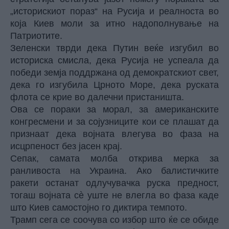
„историскиот пораз“ на Русија и реалноста во
која Киев моли за итно надополнување на
Патриотите.
Зеленски тврди дека Путин веќе изгубил во
историска смисла, дека Русија не успеала да
победи земја поддржана од демократскиот свет,
дека го изгубила Црното Море, дека руската
флота се крие во далечни пристаништа.
Ова се пораки за морал, за американските
конгресмени и за сојузниците кои се плашат да
признаат дека војната влегува во фаза на
исцрпеност без јасен крај.
Сепак, самата молба открива мерка за
ранливоста на Украина. Ако балистичките
ракети останат одлучувачка руска предност,
тогаш војната сè уште не влегла во фаза каде
што Киев самостојно го диктира темпото.
Трамп сега се соочува со избор што ќе се обиде