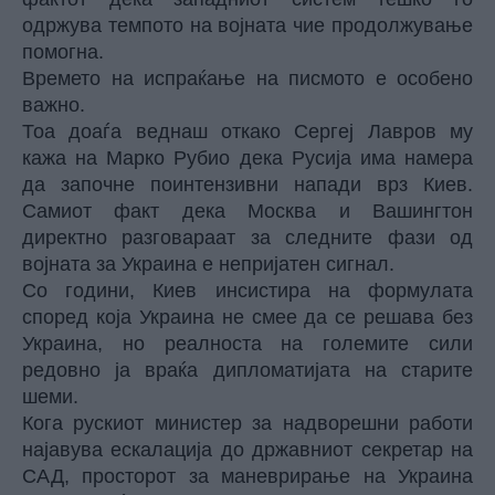
одржува темпото на војната чие продолжување
помогна.
Времето на испраќање на писмото е особено
важно.
Тоа доаѓа веднаш откако Сергеј Лавров му
кажа на Марко Рубио дека Русија има намера
да започне поинтензивни напади врз Киев.
Самиот факт дека Москва и Вашингтон
директно разговараат за следните фази од
војната за Украина е непријатен сигнал.
Со години, Киев инсистира на формулата
според која Украина не смее да се решава без
Украина, но реалноста на големите сили
редовно ја враќа дипломатијата на старите
шеми.
Кога рускиот министер за надворешни работи
најавува ескалација до државниот секретар на
САД, просторот за маневрирање на Украина