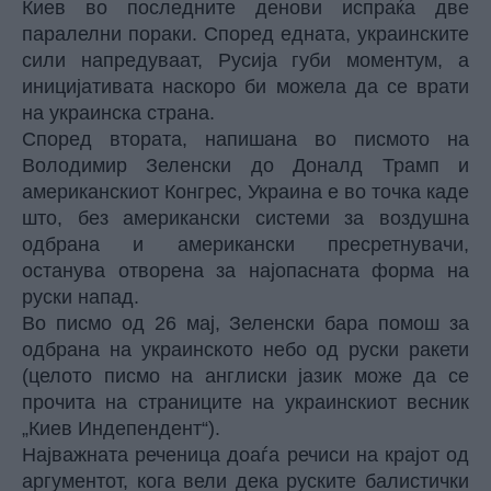
Киев во последните денови испраќа две
паралелни пораки. Според едната, украинските
сили напредуваат, Русија губи моментум, а
иницијативата наскоро би можела да се врати
на украинска страна.
Според втората, напишана во писмото на
Володимир Зеленски до Доналд Трамп и
американскиот Конгрес, Украина е во точка каде
што, без американски системи за воздушна
одбрана и американски пресретнувачи,
останува отворена за најопасната форма на
руски напад.
Во писмо од 26 мај, Зеленски бара помош за
одбрана на украинското небо од руски ракети
(
целото писмо
на англиски јазик може да се
прочита на страниците на украинскиот весник
„Киев Индепендент“).
Најважната реченица доаѓа речиси на крајот од
аргументот, кога вели дека руските балистички