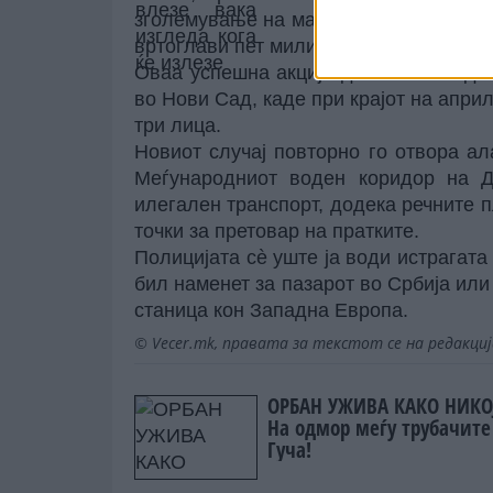
зголемување на масата, вредноста на
вртоглави пет милиони евра.
Оваа успешна акција доаѓа само еде
во Нови Сад, каде при крајот на апри
три лица.
Новиот случај повторно го отвора ал
Меѓународниот воден коридор на Д
илегален транспорт, додека речните 
точки за претовар на пратките.
Полицијата сè уште ја води истрагата 
бил наменет за пазарот во Србија или
станица кон Западна Европа.
© Vecer.mk, правата за текстот се на редакци
ОРБАН УЖИВА КАКО НИКО
На одмор меѓу трубачите
Гуча!