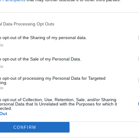
l Data Processing Opt Outs
 изведе успешна акција против шверцот со
анка, запленувајќи околу 20 килограми
o opt-out of the Sharing of my personal data.
та плажа.
In
Дунав ја транспортирале две засега непознати
o opt-out of the Sale of my Personal Data.
ага. Бидејќи заплената е извршена во близина
In
 сомнева дека станува збор за меѓународна
to opt-out of processing my Personal Data for Targeted
борба против дрога покажуваат дека чистата
ing.
In
 еден милион евра.
o opt-out of Collection, Use, Retention, Sale, and/or Sharing
ersonal Data that Is Unrelated with the Purposes for which it
Е ВО
Инфлуенсерка во Црна Гора:
lected.
“ПА ВАКВИ ЦЕНИ НЕМА НИ
Out
НА СЕЈШЕЛИТЕ ИЛИ ФИЏИ“
CONFIRM
аат дека во малопродажба, по мешањето за