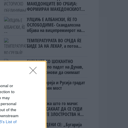
МАКЕДОНЦИТЕ ВО СРБИЈА:
ФОРМИРАН МАКЕДОНСКИОТ
НАЦИОНАЛЕН СОЈУЗ
УЛЦИЊ Е АЛБАНСКИ, ЌЕ ГО
ОСЛОБОДИМЕ- Скандалозна
објава на вицепремиерот на
Црна Гора
ТЕМПЕРАТУРАТА ВО СРЕДА ЌЕ
БИДЕ ЗА НА ЛЕКАР, а потоа...
БУГАРИТЕ СО ШОКАНТНО
ОТКРИТИЕ по падот на Дунав,
кренаа дронови да снимаат
Северна Кореја и Русија градат
sonal or
мистериозен мост
ection to
ou may
Ахмети кажа што го мачи:
 personal
СЛУШАМ, САКААТ ДА СЕ СУДИ
out of the
ЗА ВОЕНИТЕ ЗЛОСТРОСТВА НА
 downstream
УЧК...
B’s List of
ПРЕДУПРЕДЕНИ СЕ: „Бугарија