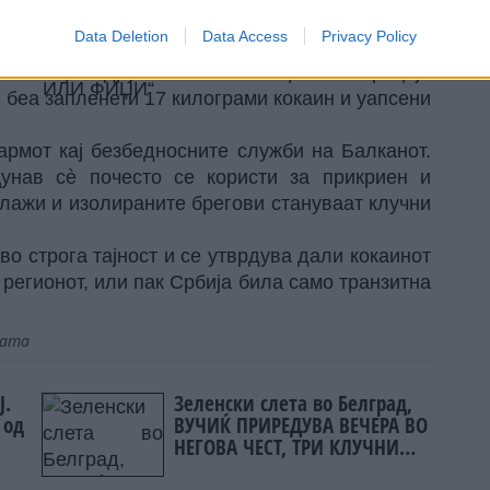
 оваа пратка на уличниот пазар би достигнала
Data Deletion
Data Access
Privacy Policy
н месец по друга голема полициска операција
л беа запленети 17 килограми кокаин и уапсени
армот кај безбедносните служби на Балканот.
унав сè почесто се користи за прикриен и
плажи и изолираните брегови стануваат клучни
во строга тајност и се утврдува дали кокаинот
 регионот, или пак Србија била само транзитна
јата
Ј.
Зеленски слета во Белград,
 од
ВУЧИЌ ПРИРЕДУВА ВЕЧЕРА ВО
НЕГОВА ЧЕСТ, ТРИ КЛУЧНИ
ТЕМИ ЗА РАЗГОВОР