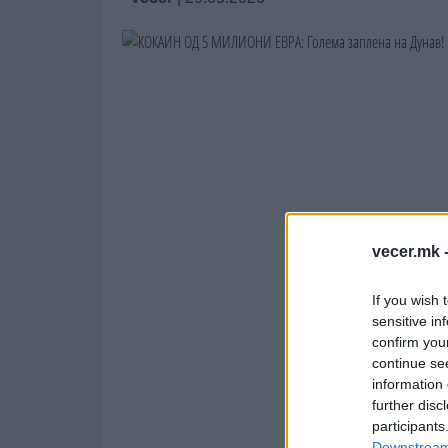
vecer.mk 
If you wish 
sensitive in
confirm you
continue se
information 
further disc
participants
Downstream 