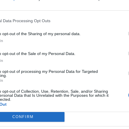
l Data Processing Opt Outs
авјанин на граничниот премин Муриќани,
o opt-out of the Sharing of my personal data.
шверцување на тајландски државјанин од
In
анинот Том Хак, 26 години, со француско
o opt-out of the Sale of my Personal Data.
In
ЗЕЛЕНСКИ ДОАЃА НА ГОСТИ
to opt-out of processing my Personal Data for Targeted
нав,
КАЈ ВУЧИЌ ВО БЕЛГРАД, ОВАА
ing.
In
аат
САБОТА
o opt-out of Collection, Use, Retention, Sale, and/or Sharing
ersonal Data that Is Unrelated with the Purposes for which it
на албанскиот граничен премин Муриќани,
lected.
Out
ронајдоа куфер на задното седиште, во кој
нка. Се сомнева дека е направен обид за
CONFIRM
јата на Република Албанија.
ини дека намерата на французинот била да ја