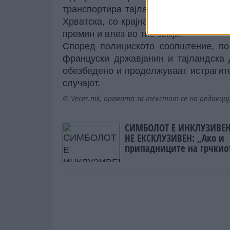
транспортира тајландската државјанк
Хрватска, со крајна дестинација Фран
премин и влез во тие земји.
Според полициското соопштение, по
француски државјанин и тајландска 
обезбедено и продолжуваат истрагит
случајот.
© Vecer.mk, правата за текстот се на редакци
СИМБОЛОТ Е ИНКЛУЗИВЕН
НЕ ЕКСКЛУЗИВЕН: „Ако и
припадниците на грчкио
народ се препознаваат в
овој споменик, не гледа
никаква пречка во тоа“