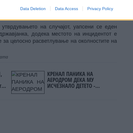
а преку територијата на Црна Гора, а потоа и
Data Deletion
Data Access
Privacy Policy
ција, избегнувајќи ги законските процедури за
 утврдувањето на случајот, уапсени се еден
државјанка, додека местото на инцидентот е
е за целосно расветлување на околностите на
јата
,
КРЕНАЛ ПАНИКА НА
АЕРОДРОМ ДЕКА МУ
т
ИСЧЕЗНАЛО ДЕТЕТО -
о
Испаднало дека го
ме
заборавил во сместувањето