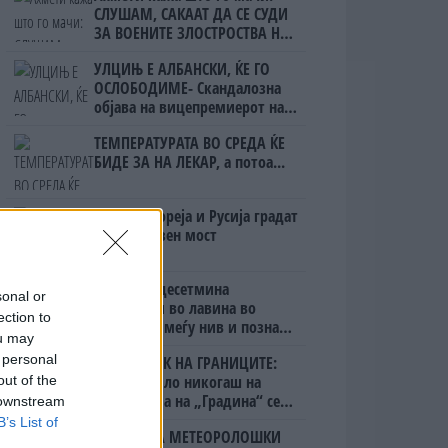
СЛУШАМ, САКААТ ДА СЕ СУДИ
ЗА ВОЕНИТЕ ЗЛОСТРОСТВА НА
УЧК...
УЛЦИЊ Е АЛБАНСКИ, ЌЕ ГО
ОСЛОБОДИМЕ- Скандалозна
објава на вицепремиерот на
Црна Гора
ТЕМПЕРАТУРАТА ВО СРЕДА ЌЕ
БИДЕ ЗА НА ЛЕКАР, а потоа...
Северна Кореја и Русија градат
мистериозен мост
Исчезнаа десетмина
sonal or
алпинисти во лавина во
ection to
Пакистан- меѓу нив и познат
ou may
Непалец
 personal
БЕЛ ШТРАЈК НА ГРАНИЦИТЕ:
Вака не било никогаш на
out of the
„Евзони“, а на „Градина“ се
 downstream
чека и пет часа
B’s List of
СЕ СПРЕМА МЕТЕОРОЛОШКИ