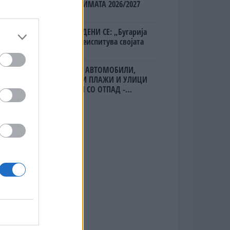
ХАОС ЗА ЗИМАТА 2026/2027
ПРЕДУПРЕДЕНИ СЕ: „Бугарија
итно ја преиспитува својата
одлука“
ИЗГОРЕНИ АВТОМОБИЛИ,
ЗАТВОРЕНИ ПЛАЖИ И УЛИЦИ
ПРЕПОЛНИ СО ОТПАД -
Фнидек во хаос по
мигрантскиот бран кон Сеута