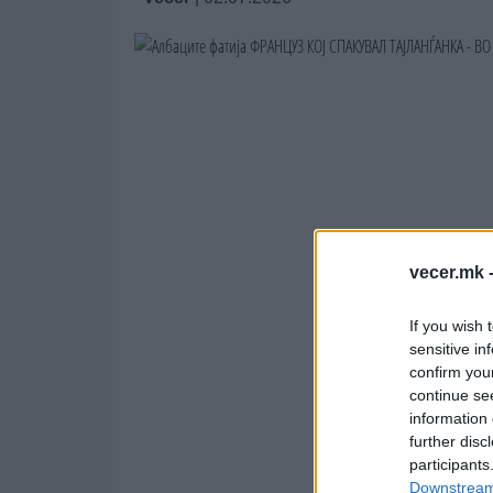
vecer.mk 
If you wish 
sensitive in
confirm you
continue se
information 
further disc
participants
Downstream 