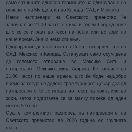
само сатниците односно термините на одигрување на
мечевите на Мундијалот во Канада, САД и Мексико.
Некои натпревари на Светското првенство ќе
започнат во 21:00 часот, но има и голем број од оние
што ќе се играат во текот на ноќта или во зори по
наше време. Значи нема спиење.
Одбројуваме до почетокот на Светското првенство во
САД, Мексико и Канада. Остануваат само осум дена
до големото отворање во Мексико Сити и
натпреварот Мексико-Јужна Африка. Ќе започне во
21:00 часот по наше време, што ќе биде најдобро
време за гледање додека трае турнирот. Добар дел од
натпреварите ќе се играат во текот на ноќта или во
зори, затоа подгответе се за малку повеќе од еден
месец без сон…
Ова е комплетниот распоред на натпреварите на
Светското првенство во 2026 година од групната
фаза: