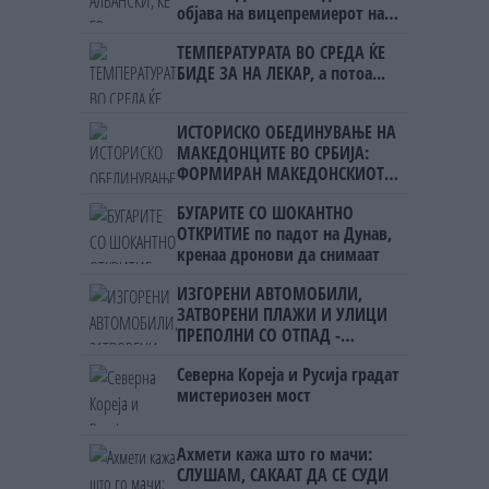
објава на вицепремиерот на
Црна Гора
ТЕМПЕРАТУРАТА ВО СРЕДА ЌЕ
БИДЕ ЗА НА ЛЕКАР, а потоа...
ИСТОРИСКО ОБЕДИНУВАЊЕ НА
МАКЕДОНЦИТЕ ВО СРБИЈА:
ФОРМИРАН МАКЕДОНСКИОТ
НАЦИОНАЛЕН СОЈУЗ
БУГАРИТЕ СО ШОКАНТНО
ОТКРИТИЕ по падот на Дунав,
кренаа дронови да снимаат
ИЗГОРЕНИ АВТОМОБИЛИ,
ЗАТВОРЕНИ ПЛАЖИ И УЛИЦИ
ПРЕПОЛНИ СО ОТПАД -
Фнидек во хаос по
Северна Кореја и Русија градат
мигрантскиот бран кон Сеута
мистериозен мост
Ахмети кажа што го мачи:
СЛУШАМ, САКААТ ДА СЕ СУДИ