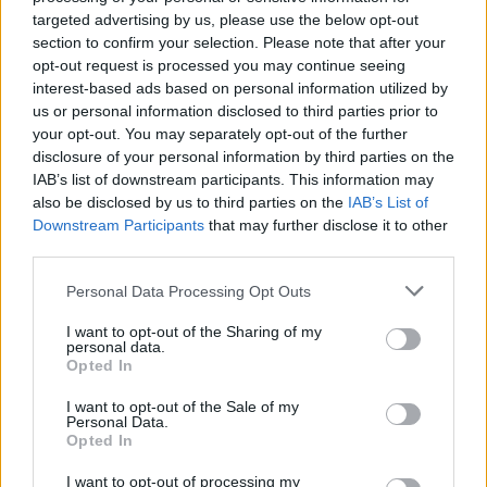
25 јуни: 00.00 (Шкотска – Бразил, Мароко – Хаити),
targeted advertising by us, please use the below opt-out
03.00 (Чешка – Мексико, Јужна Африка – Јужна
section to confirm your selection. Please note that after your
opt-out request is processed you may continue seeing
Кореја), 22.00 (Еквадор – Германија, Курасао – Брегот
interest-based ads based on personal information utilized by
на Слоновата Коска),
us or personal information disclosed to third parties prior to
26 јуни: 01.00 (Тунис – Холандија, Јапонија –
your opt-out. You may separately opt-out of the further
Шведска), 04.00 (Турција – САД, Парагвај –
disclosure of your personal information by third parties on the
Австралија), 21.00 (Норвешка – Франција, Сенегал –
IAB’s list of downstream participants. This information may
also be disclosed by us to third parties on the
IAB’s List of
Ирак),
Downstream Participants
that may further disclose it to other
27 јуни: 02.00 (Уругвај – Шпанија, Зелен ’Рт –
third parties.
Саудиска Арабија), 05.00 (Нов Зеланд – Белгија,
Египет – Иран), 23.00 (Панама – Англија, Хрватска –
Personal Data Processing Opt Outs
Гана),
I want to opt-out of the Sharing of my
28 јуни: 01.30 (Колумбија – Португалија, ДР Конго –
personal data.
Opted In
Узбекистан), 04.00 (Јордан – Аргентина, Алжир –
Австрија).
I want to opt-out of the Sale of my
Personal Data.
Opted In
sportmedia.mk
I want to opt-out of processing my