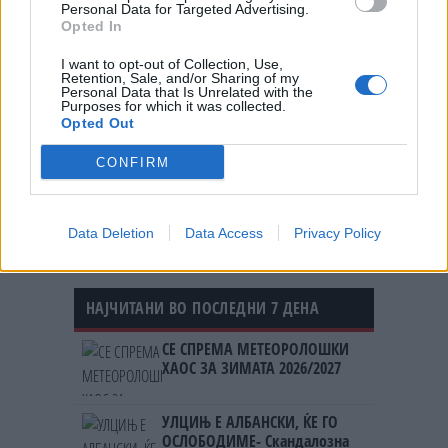
© Vecer.mk, правата за текстот се на редакцијата
Personal Data for Targeted Advertising.
Opted In
Нова “бомба“ од Турција: Лукаку
I want to opt-out of Collection, Use,
пред трансфер во Фенербахче!
Retention, Sale, and/or Sharing of my
Personal Data that Is Unrelated with the
Purposes for which it was collected.
Opted Out
Готово е: Феран Торес прави
CONFIRM
трансфер во ПСЖ за 50 милиони
евра!
Data Deletion
Data Access
Privacy Policy
НАЈЧИТАНИ ВО ПОСЛЕДНИ 7 ДЕНА
СЕ СПРЕМА МЕТЕОРОЛОШКИ
ХАОС ЗА ЗИМАТА 2026/2027
УЛЦИЊ Е АЛБАНСКИ, ЌЕ ГО
ОСЛОБОДИМЕ- Скандалозна