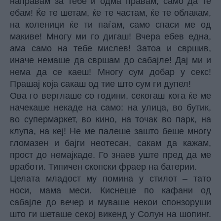
направам за тебе и одма правам, само да те
ебам! Ќе те шетам, ќе те частам, ќе те облакам,
на коленици ќе ти паѓам, само спаси ме од
макиве! Многу ми го дигаш! Вчера ебев една,
ама само на тебе мислев! Затоа и свршив,
иначе немаше да свршам до сабајле! Дај ми и
нема да се каеш! Многу сум добар у секс!
Прашај која сакаш од тие што сум ги дупел!
Ова го верглаше со години, секогаш кога ќе ме
начекаше некаде на само: на улица, во бутик,
во супермаркет, во кино, на точак во парк, на
клупа, на кеј! Не ме палеше зашто беше многу
гломазен и бајги неотесан, сакам да кажам,
прост до немајкаде. Го знаев уште пред да ме
вработи. Типичен скопски фраер на батерии.
Целата младост му помина у стилот – тато
носи, мама меси. Киснеше по кафани од
сабајле до вечер и муваше некои спонзоруши
што ги шеташе секој викенд у Солун на шопинг.