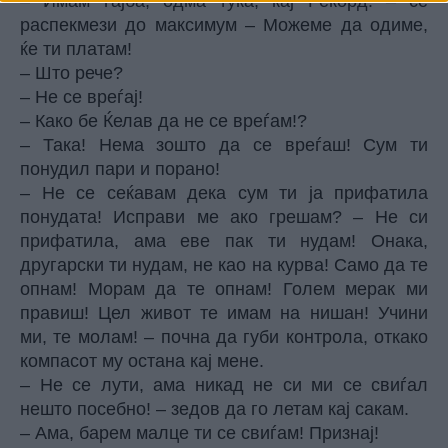
– Имам гајба, одма тука, кај Рекорд! – се
распекмези до максимум – Можеме да одиме,
ќе ти платам!
– Што рече?
– Не се вреѓај!
– Како бе Ќелав да не се вреѓам!?
– Така! Нема зошто да се вреѓаш! Сум ти
понудил пари и порано!
– Не се сеќавам дека сум ти ја прифатила
понудата! Исправи ме ако грешам? – Не си
прифатила, ама еве пак ти нудам! Онака,
другарски ти нудам, не као на курва! Само да те
опнам! Морам да те опнам! Голем мерак ми
правиш! Цел живот те имам на нишан! Учини
ми, те молам! – почна да губи контрола, откако
компасот му остана кај мене.
– Не се лути, ама никад не си ми се свиѓал
нешто посебно! – зедов да го летам кај сакам.
– Ама, барем малце ти се свиѓам! Признај!