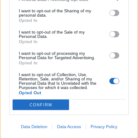
– Ти као сите овие да си ги пробал!?
I want to opt-out of the Sharing of my
– Не, али сум читал у разни фељтони за нив!
personal data.
Се пердашеле ко штуки!
Opted In
– Колку што знам, порано не беше многу по
I want to opt-out of the Sale of my
читањето.
Personal Data.
– Не сум ни сега! Кој видел аир од книги,
Opted In
љубави!? Никој! Купуем чат-пат списанија,
I want to opt-out of processing my
весници… решавам крстозбори… Следам што
Personal Data for Targeted Advertising.
Opted In
се случуе, се информирам!
– И како бизнисов? Прајш пари? – интуитивно
I want to opt-out of Collection, Use,
му заиграв топло-ладно како права
Retention, Sale, and/or Sharing of my
Personal Data that Is Unrelated with the
професионалка, иако го правев тоа за првпат.
Purposes for which it was collected.
Opted Out
– Не ми бегај сега од тема! – Од која тема ти
бегам? – се насмеав курвински заводливо,
CONFIRM
позаводливо – здравје.
– Па… од таа дека сакам да те ебам! – Нема
што да бегам! На таа тема го имаме завршено
Data Deletion
Data Access
Privacy Policy
муабетот уште одамна!