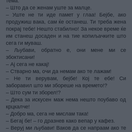
тема.
– Што да се женам уште за малце.
– Уште не ти иде памет у глаа! Бејбе, ако
продужиш вака, сам ќе останеш. Ти треба жена
покрај тебе! Нешто стабилно! За некое време ќе
им станеш досаден и на тие копиљачките што
сега ги муваш.
– Љубави, обратно е, они мене ми се
збоктисани!
– Ај сега не какај!
– Стварно ма, очи да немам ако те лажам!
– Не ти верувам, бејбе! Кој те ебе! Си
заборавил што ми збореше на времето!?
– Што сум ти зборел!?
– Дека за искусен маж нема нешто поубаво од
крцкалче!
– Добро ма, сега не мислам така!
– Бегај бе! – го дразнев како вепар у кафез.
– Веруј ми љубави! Ваков да се напраам ако те