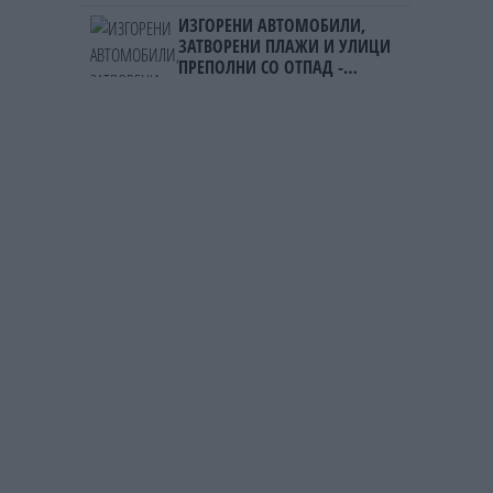
ИЗГОРЕНИ АВТОМОБИЛИ,
ЗАТВОРЕНИ ПЛАЖИ И УЛИЦИ
ПРЕПОЛНИ СО ОТПАД -
Фнидек во хаос по
мигрантскиот бран кон Сеута