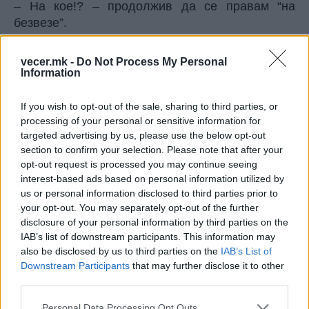
– На кое!? – продолжив да се правам “на
безвезе”.
– Па… јас и ти… вљубени од седмо три!?
– Не сери сега! Сум дошла да те видам
vecer.mk -
Do Not Process My Personal
другарски…
Information
– Глеј! Отсекогаш сум сакал само тебе да те
ебам! Знаеш, да не се повтарам! Копиљачкиве
If you wish to opt-out of the sale, sharing to third parties, or
се гола вода у споредба со тебе!
processing of your personal or sensitive information for
targeted advertising by us, please use the below opt-out
– Од кај знаеш кога не си ме пробал?
section to confirm your selection. Please note that after your
– Не мора да сум те пробал за да знам! Ти
opt-out request is processed you may continue seeing
пишуе у очи!
interest-based ads based on personal information utilized by
– Ма немој! А што ми пишуе!? – го играв како јо-
us or personal information disclosed to third parties prior to
јо.
your opt-out. You may separately opt-out of the further
– Дека за секс, краљица Марго може вода да ти
disclosure of your personal information by third parties on the
носи! – Стварно!? – И Марго и Клеопатра и …
IAB’s list of downstream participants. This information may
also be disclosed by us to third parties on the
IAB’s List of
леди Дијана!
Downstream Participants
that may further disclose it to other
– Кај ги најде, сите мртви! – направив фаца-
third parties.
оцет, божем ми се згади.
– Добро де, мислам… додека биле живи.
Personal Data Processing Opt Outs