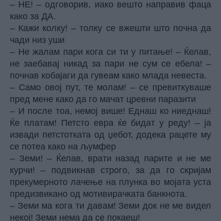
– НЕ! – одговорив, иако вешто направив фаца
како за ДА.
– Кажи колку! – толку се вжешти што почна да
чади низ уши
– Не жалам пари кога си ти у питање! – Ќелав,
не заебавај никад за пари не сум се ебела! –
почнав кобајаги да гувеам како млада невеста.
– Само овој пут, те молам! – се превиткуваше
пред мене како да го мачат цревни паразити
– И после тоа, немој више! Еднаш ко ниеднаш!
Ќе платам! Петсто евра ќе бидат у реду! – ја
извади петстотката од џебот, додека рацете му
се потеа како на љумфер
– Земи! – Ќелав, врати назад парите и не ме
курчи! – подвикнав строго, за да го скријам
прекумерното лачење на плунка во мојата уста
предизвикано од мотивирачката банкнота.
– Земи ма кога ти давам! Земи док не ме видел
некој! Земи нема да се покаеш!