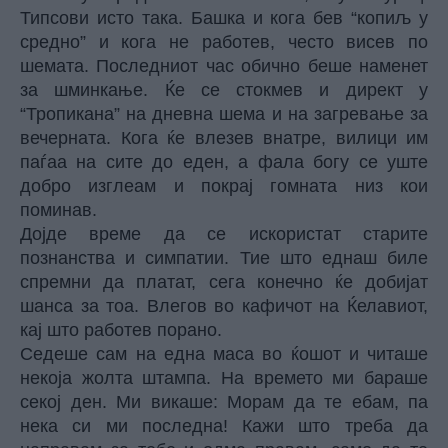
Типсови исто така. Башка и кога бев “копиљ у
средно” и кога не работев, често висев по
шемата. Последниот час обично беше наменет
за шминкање. Ќе се стокмев и директ у
“Тропикана” на дневна шема и на загревање за
вечерната. Кога ќе влезев внатре, вилици им
паѓаа на сите до еден, а фала богу се уште
добро изглеам и покрај гомната низ кои
поминав.
Дојде време да се искористат старите
познанства и симпатии. Тие што еднаш биле
спремни да платат, сега конечно ќе добијат
шанса за тоа. Влегов во кафичот на Ќелавиот,
кај што работев порано.
Седеше сам на една маса во ќошот и читаше
некоја жолта штампа. На времето ми бараше
секој ден. Ми викаше: Морам да те ебам, па
нека си ми последна! Кажи што треба да