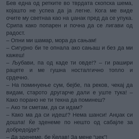
Бев една од ретките во тврдата скопска шема,
којашто не успеа да ја легне. Кога ме виде
очите му светнаа као на џанак пред да се упука.
Срипа како попарен и почна да се лигави од
радост.
– Опни ми шамар, мора да сањам!
– Сигурно би те опнала ако сањаш и без да ми
кажеш!
– Љубави, па од каде ти овде!? – ги рашири
рацете и ме гушна носталгично топло и
срдечно.
– На поминуење сум, бејбе, па реков, чекај да
видам, старото другарче дали е уште тука! –
Како порано не ти текна да поминеш?
– Ако ти сметам, да си идам?
– Како ма да си идеш!? Нема шанси! Анџак си
дошла! Ќе зденеме по нешто од сабајле за
добредојде?
– Да зденеме, бе Ќелав! За мене “џек”!