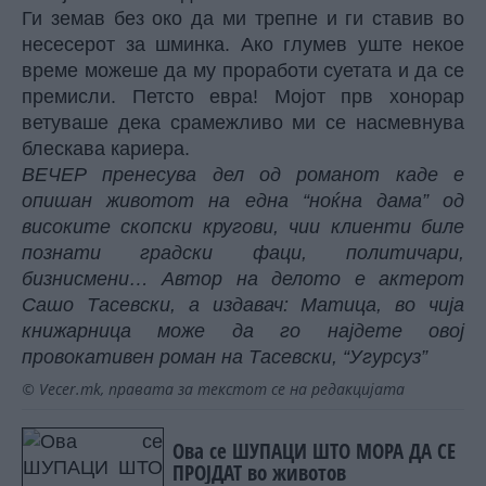
Ги земав без око да ми трепне и ги ставив во
несесерот за шминка. Ако глумев уште некое
време можеше да му проработи суетата и да се
премисли. Петсто евра! Мојот прв хонорар
ветуваше дека срамежливо ми се насмевнува
блескава кариера.
ВЕЧЕР пренесува дел од романот каде е
опишан животот на една “ноќна дама” од
високите скопски кругови, чии клиенти биле
познати градски фаци, политичари,
бизнисмени… Автор на делото е актерот
Сашо Тасевски, а издавач: Матица, во чија
книжарница може да го најдете овој
провокативен роман на Тасевски, “Угурсуз”
© Vecer.mk, правата за текстот се на редакцијата
Ова се ШУПАЦИ ШТО МОРА ДА СЕ
ПРОЈДАТ во животов