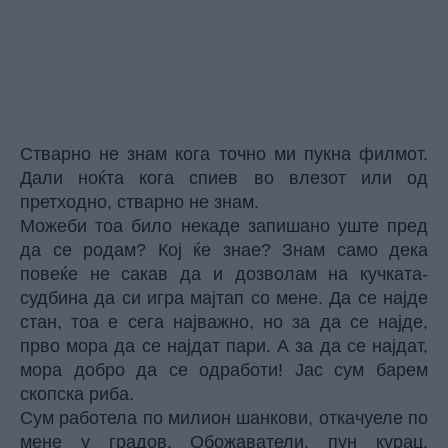
Стварно не знам кога точно ми пукна филмот.
Дали ноќта кога спиев во влезот или од
претходно, стварно не знам.
Можеби тоа било некаде запишано уште пред
да се родам? Кој ќе знае? Знам само дека
повеќе не сакав да и дозволам на кучката-
судбина да си игра мајтап со мене. Да се најде
стан, тоа е сега најважно, но за да се најде,
прво мора да се најдат пари. А за да се најдат,
мора добро да се одработи! Јас сум барем
скопска риба.
Сум работела по милион шанкови, откачуеле по
мене у градов. Обожаватели, пун курац.