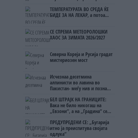
Црна Гора
ТЕМПЕРАТУРАТА ВО СРЕДА ЌЕ
БИДЕ ЗА НА ЛЕКАР, а потоа...
СЕ СПРЕМА МЕТЕОРОЛОШКИ
ХАОС ЗА ЗИМАТА 2026/2027
Северна Кореја и Русија градат
мистериозен мост
Исчезнаа десетмина
алпинисти во лавина во
Пакистан- меѓу нив и познат
Непалец
БЕЛ ШТРАЈК НА ГРАНИЦИТЕ:
Вака не било никогаш на
„Евзони“, а на „Градина“ се
чека и пет часа
ПРЕДУПРЕДЕНИ СЕ: „Бугарија
итно ја преиспитува својата
одлука“