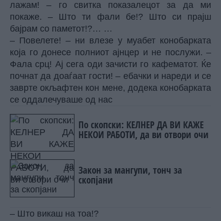
лажам! – го свитка показалецот за да ми
покаже. – Што ти фали бе!? Што си прајш
бајрам со паметот!?… …
– Повелете! – ни влезе у муабет конобарката
која го донесе полниот ајнцер и не послужи. –
Фала срц! Ај сега оди зачисти го кафематот. Ќе
почнат да доаѓаат гости! – ебачки и нареди и се
заврте окљафтен кон мене, додека конобарката
се оддалечуваше од нас
По скопски: КЕЛНЕР ДА ВИ КАЖЕ
НЕКОИ РАБОТИ, да ви отвори очи
Закон за мангупи, тонч за
скопјани
– Што викаш на тоа!?