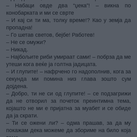
– Набаци овде два “џека”! – викна по
конобарката и ми се сврте
– И кај си ти ма, толку време!? Као у земја да
пропадна!
– Го шетав светов, бејбе! Работев!
– Не се омужи?
– Никад.
– Најбољите риби умираат сами! – побрза да ме
утеши кога веќе ја голтна јадицата.
– И глупите! – нафрчено го надополнив, кога за
секунда ми помина низ глава зошто сум
дојдена.
– Добро, ти не си од глупите! – се подзагрижи
да не отворил за почеток преинтимна тема,
којашто не ми е пријатна за муабет и се обиде
да ја скрати.
– Ти се ожени ли? – одма прашав, за да му
покажам дека можеме да збориме на било која