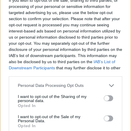
If you wish to opt-out of the sale, sharing to third parties, or
фатален исход.
processing of your personal or sensitive information for
targeted advertising by us, please use the below opt-out
© Vecer.mk, правата за текстот се на редакцијата
section to confirm your selection. Please note that after your
opt-out request is processed you may continue seeing
Топлотниот бран пристигнува и
interest-based ads based on personal information utilized by
во Москва
us or personal information disclosed to third parties prior to
your opt-out. You may separately opt-out of the further
disclosure of your personal information by third parties on the
IAB’s list of downstream participants. This information may
ПОВЕЌЕ ОД ПОДАРОК: Сопственик
also be disclosed by us to third parties on the
IAB’s List of
на ресторан му врачи клучеви од
Downstream Participants
that may further disclose it to other
нов автомобил на долгогодишен
third parties.
работник
Personal Data Processing Opt Outs
I want to opt-out of the Sharing of my
personal data.
НАЈЧИТАНИ ВО ПОСЛЕДНИ 7 ДЕНА
Opted In
Ахмети кажа што го мачи:
I want to opt-out of the Sale of my
СЛУШАМ, САКААТ ДА СЕ СУДИ
Personal Data.
Opted In
ЗА ВОЕНИТЕ ЗЛОСТРОСТВА НА