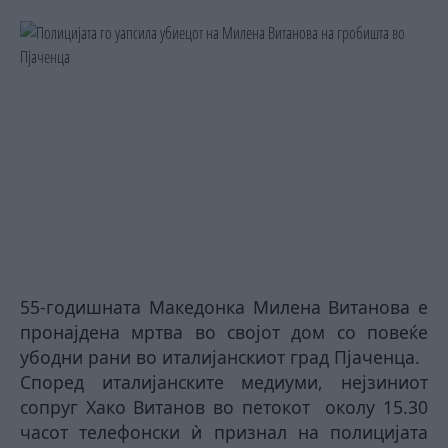
55-годишната Македонка Милена Витанова е
пронајдена мртва во својот дом со повеќе
убодни рани во италијанскиот град Пјаченца.
Според италијанските медиуми, нејзиниот
сопруг Хако Витанов во петокот
околу 15.30
часот телефонски ѝ признал на полицијата