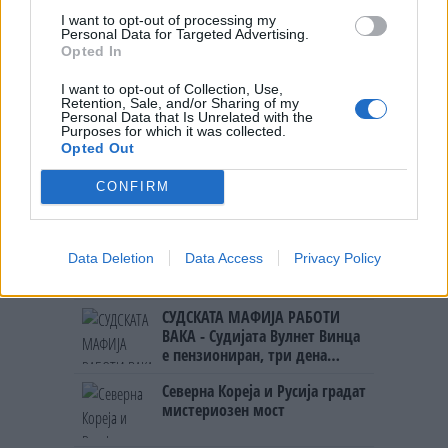
УЧК...
ИСТОРИСКО ОБЕДИНУВАЊЕ НА
I want to opt-out of processing my
Personal Data for Targeted Advertising.
МАКЕДОНЦИТЕ ВО СРБИЈА:
Opted In
ФОРМИРАН МАКЕДОНСКИОТ
НАЦИОНАЛЕН СОЈУЗ
I want to opt-out of Collection, Use,
УЛЦИЊ Е АЛБАНСКИ, ЌЕ ГО
Retention, Sale, and/or Sharing of my
ОСЛОБОДИМЕ- Скандалозна
Personal Data that Is Unrelated with the
Purposes for which it was collected.
објава на вицепремиерот на
Opted Out
Црна Гора
ПРЕДУПРЕДЕНИ СЕ: „Бугарија
итно ја преиспитува својата
CONFIRM
одлука“
ТЕМПЕРАТУРАТА ВО СРЕДА ЌЕ
Data Deletion
Data Access
Privacy Policy
БИДЕ ЗА НА ЛЕКАР, а потоа...
СУДСКАТА МАФИЈА РАБОТИ
ВАКА - Судијата Вулнет Винца
е пензиониран, три дена
откако му го врати пасошот
Северна Кореја и Русија градат
на бизнисменот Марковски
мистериозен мост