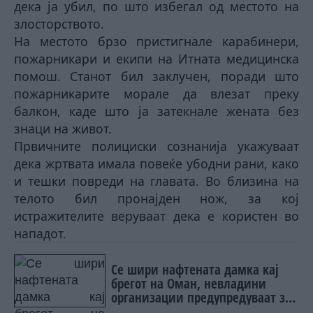
дека ја убил, по што избегал од местото на
злосторството.
На местото брзо пристигнале карабинери,
пожарникари и екипи на Итната медицинска
помош. Станот бил заклучен, поради што
пожарникарите морале да влезат преку
балкон, каде што ја затекнале жената без
знаци на живот.
Првичните полициски сознанија укажуваат
дека жртвата имала повеќе убодни рани, како
и тешки повреди на главата. Во близина на
телото бил пронајден нож, за кој
истражителите веруваат дека е користен во
нападот.
Се шири нафтената дамка кај
брегот на Оман, невладини
организации предупредуваат за
ризик од еколошка катастрофа