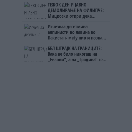
ТЕЖОК ДЕН И ЈАВНО
ДЕМОЛИРАЊЕ НА ФИЛИПЧЕ:
Мицкоски откри дека
човекот појма нема од
Исчезнаа десетмина
ништо, освен за кеш
алпинисти во лавина во
Пакистан- меѓу нив и познат
Непалец
БЕЛ ШТРАЈК НА ГРАНИЦИТЕ:
Вака не било никогаш на
„Евзони“, а на „Градина“ се
чека и пет часа