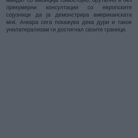
мандат со амбиција самостојно, брутално и без
прекумерни консултации со европските
сојузници да ја демонстрира американската
моќ. Анкара сега покажува дека дури и таков
унилатерализам ги достигнал своите граници.