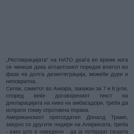
„Реставрацијата“ на НАТО доаѓа во време кога
се чинеше дека атлантскиот поредок влегол во
фаза на долга дезинтеграција, можеби дури и
неповратна.
Сепак, самитот во Анкара, закажан за 7 и 8 јули,
според веќе договорениот текст на
декларацијата на ниво на амбасадори, треба да
испрати токму спротивна порака.
Американскиот претседател Доналд Трамп,
заедно со другите лидери на Алијансата, треба
- како што е наведено - да ја потврдат својата