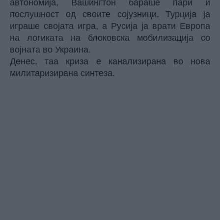
автономија, Вашингтон бараше пари и
послушност од своите сојузници, Турција ја
играше својата игра, а Русија ја врати Европа
на логиката на блоковска мобилизација со
војната во Украина.
Денес, таа криза е канализирана во нова
милитаризирана синтеза.