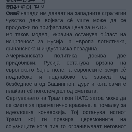
Овие напади им даваат на западните стратегии
чувство дека војната сè уште може да се
продолжи по прифатлива цена за НАТО.
Во таков модел, Украина останува област на
исцрпеност за Русија, а Европа логистичка,
финансиска и индустриска позадина.
Американската политика добива две
придобивки. Русија останува врзана на
европското бојно поле, а европските земји сè
подлабоко и подлабоко се зависат од
безбедноста од Вашингтон, дури и кога самите
плаќаат сè поголем дел од сметката.
Свртувањето на Трамп кон НАТО затоа може да
се смета за прагматично враќање, а помалку за
идеолошка конверзија. Тој останува истиот
Трамп кој ги презира церемониите на
сојузниците кога тие го ограничуваат неговиот