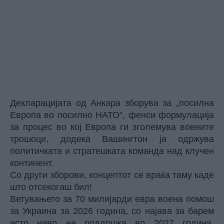
Декларацијата од Анкара зборува за „посилна
Европа во посилно НАТО“, фенси формулација
за процес во кој Европа ги зголемува воените
трошоци, додека Вашингтон ја одржува
политичката и стратешката команда над клучен
континент.
Со други зборови, концептот се враќа таму каде
што отсекогаш бил!
Ветувањето за 70 милијарди евра воена помош
за Украина за 2026 година, со најава за барем
исто ниво на поддршка во 2027 година,