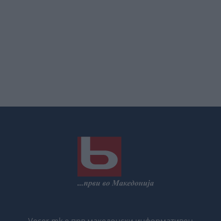
Vecer.mk е прв македонски информативен