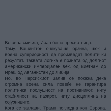
Во оваа смисла, Иран беше пресвртница.
Таму, Вашингтон очекуваше брзина, шок и
воена супериорност да произведат политички
резултат. Таквата логика е позната од долгиот
американски империјален век, од Виетнам до
Ирак, од Авганистан до Либија.
Но, во Персискиот Залив се покажа дека
огромна воена сила повеќе не гарантира
политичка послушност на противникот, ниту
стабилност на пазарот, ниту дисциплина на
сојузниците.
Кога се заглави, Трамп погледна кон Европа.