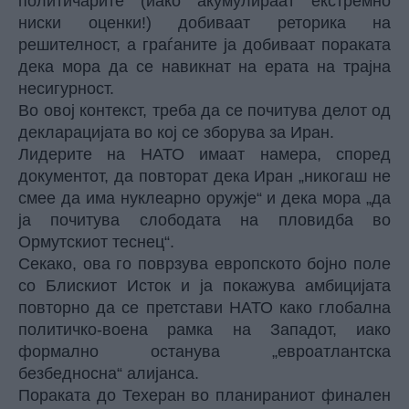
политичарите (иако акумулираат екстремно
ниски оценки!) добиваат реторика на
решителност, а граѓаните ја добиваат пораката
дека мора да се навикнат на ерата на трајна
несигурност.
Во овој контекст, треба да се почитува делот од
декларацијата во кој се зборува за Иран.
Лидерите на НАТО имаат намера, според
документот, да повторат дека Иран „никогаш не
смее да има нуклеарно оружје“ и дека мора „да
ја почитува слободата на пловидба во
Ормутскиот теснец“.
Секако, ова го поврзува европското бојно поле
со Блискиот Исток и ја покажува амбицијата
повторно да се претстави НАТО како глобална
политичко-воена рамка на Западот, иако
формално останува „евроатлантска
безбедносна“ алијанса.
Пораката до Техеран во планираниот финален