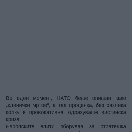
Во еден момент, НАТО беше опишан како
„клинички мртов“, а таа проценка, без разлика
колку е провокативна, одразуваше вистинска
криза.
Европските елити зборуваа за стратешка