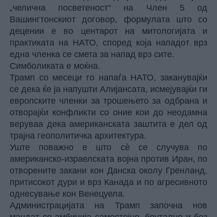
„челична посветеност“ на Член 5 од
Вашингтонскиот договор, формулата што со
децении е во центарот на митологијата и
практиката на НАТО, според која нападот врз
една членка се смета за напад врз сите.
Симболиката е моќна.
Трамп со месеци го напаѓа НАТО, заканувајќи
се дека ќе ја напушти Алијансата, исмејувајќи ги
европските членки за трошењето за одбрана и
отворајќи конфликти со оние кои до неодамна
веруваа дека американската заштита е дел од
трајна геополитичка архитектура.
Уште поважно е што сè се случува по
американско-израелската војна против Иран, по
отворените закани кон Данска околу Гренланд,
притисокот дури и врз Канада и по агресивното
однесување кон Венецуела.
Администрацијата на Трамп започна нов