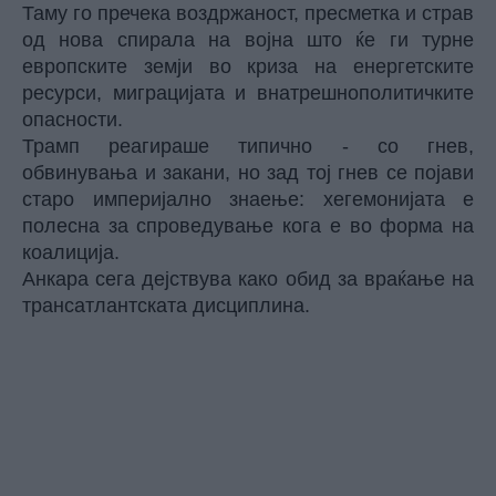
Таму го пречека воздржаност, пресметка и страв
од нова спирала на војна што ќе ги турне
европските земји во криза на енергетските
ресурси, миграцијата и внатрешнополитичките
опасности.
Трамп реагираше типично - со гнев,
обвинувања и закани, но зад тој гнев се појави
старо империјално знаење: хегемонијата е
полесна за спроведување кога е во форма на
коалиција.
Анкара сега дејствува како обид за враќање на
трансатлантската дисциплина.