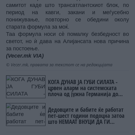
самитот каде што трансатлантскиот блок, по
период на кавги, закани и меѓусебно
понижување, повторно се обедини околу
старата формула за моќ.
Таа формула носи сè помалку безбедност во
светот, но ѝ дава на Алијансата нова причина
за постоење.
(Vecer.mk
VIA)
© Vecer.mk, правата за текстот се на редакцијата
КОГА ДУНАВ ЈА ГУБИ СИЛАТА -
црвен аларм на системската
плоча од јужна Германија до
Црното Море...
Дедовците и бабите ќе работат
пет-шест години подоцна затоа
што НЕМААТ ВНУЦИ ДА ГИ
ЗАМЕНАТ