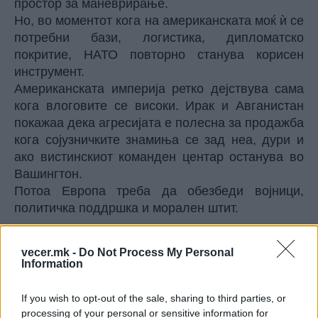
простор за маневрирање.
Но, во моментот кога на американската моќ ѝ се
потребни бази, логистика, дипломатско
покритие, НАТО повторно станува корисен
инструмент.
Американската империја ретко дејствува сама
кога влоговите се високи. Ирак и Авганистан
покажаа дека агресијата е полесна за продажба
кога сојузничките знамиња се зад неа, дури и
ако вистинскиот команден центар останува во
Вашингтон.
Потоа Европа треба да обезбеди војници,
политичка поддршка и морален штит.
vecer.mk -
Do Not Process My Personal
Information
If you wish to opt-out of the sale, sharing to third parties, or
processing of your personal or sensitive information for