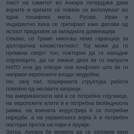
текст на самитот во Анкара потврдува дека
војните и кризите сè повеќе се вклопуваат во
една поширока мапа. Русија, Иран и
индиректно Кина се третираат како делови од
истиот предизвик за западната доминација.
Секако, со Трамп никогаш нема гаранција за
долгорочна конзистентност. Тој може да го
промени својот тон, повторно да ги нападне
сојузниците, да се закани дека ќе го напушти
НАТО или да отвори нов конфликт што ќе ги
направи европските влади неудобни.
Но, овој пат, пошироката структура работи
помоќно од неговите каприци.
На американската моќ ѝ се потребни сојузници,
на европските елити ѝ е потребна безбедносна
рамка, на воената индустрија ѝ се потребни
наредби, а на украинската војна ѝ е потребен
постојан проток на пари и оружје.
Затоа, Анкара би можела да се запомни како