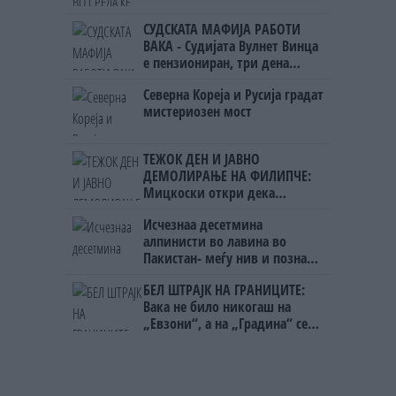
СУДСКАТА МАФИЈА РАБОТИ
ВАКА - Судијата Вулнет Винца
е пензиониран, три дена
откако му го врати пасошот
Северна Кореја и Русија градат
на бизнисменот Марковски
мистериозен мост
ТЕЖОК ДЕН И ЈАВНО
ДЕМОЛИРАЊЕ НА ФИЛИПЧЕ:
Мицкоски откри дека
човекот појма нема од
Исчезнаа десетмина
ништо, освен за кеш
алпинисти во лавина во
Пакистан- меѓу нив и познат
Непалец
БЕЛ ШТРАЈК НА ГРАНИЦИТЕ:
Вака не било никогаш на
„Евзони“, а на „Градина“ се
чека и пет часа