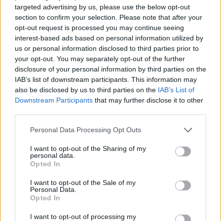
targeted advertising by us, please use the below opt-out
section to confirm your selection. Please note that after your
opt-out request is processed you may continue seeing
interest-based ads based on personal information utilized by
us or personal information disclosed to third parties prior to
your opt-out. You may separately opt-out of the further
disclosure of your personal information by third parties on the
IAB’s list of downstream participants. This information may
also be disclosed by us to third parties on the
IAB’s List of
Downstream Participants
that may further disclose it to other
third parties.
Personal Data Processing Opt Outs
I want to opt-out of the Sharing of my
personal data.
Opted In
Во Иран, Трамп почувствува колку е скапо кога
I want to opt-out of the Sale of my
Personal Data.
тој параван го нема.
Opted In
Јасно е дека се зборува за Иран, можеби
I want to opt-out of processing my
најтешкиот противник кон кој САД досега се