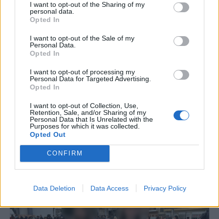
I want to opt-out of the Sharing of my
статусот не ги менува фактите и односот на
personal data.
историјата кон овој државен удар со кој СДСМ
Opted In
презема власт без победа на избори, без 61
I want to opt-out of the Sale of my
глас во Собранието за нов состав и влада,
Personal Data.
Opted In
власт која апсеше пратеници на ВМРО ДПМНЕ
па ги ослободуваше ако гласаат за промена на
I want to opt-out of processing my
уставното име...
Personal Data for Targeted Advertising.
Opted In
Исто така, во 2025 година, симболот на
крвавата рака повторно се појави за кратко
I want to opt-out of Collection, Use,
време во Македонија кога локално беа
Retention, Sale, and/or Sharing of my
Personal Data that Is Unrelated with the
организирани протести во врска со трагедијата
Purposes for which it was collected.
Opted Out
во Кочани, а во кои пропадниците на “шарената
револуција“ видоа можност трагедијата на
CONFIRM
семејствата да ја претворат во своја шанса за
политичка афирмација.
Data Deletion
Data Access
Privacy Policy