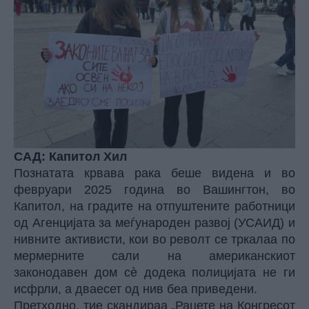
САД: Капитол Хил
Познатата крвава рака беше видена и во
февруари 2025 година во Вашингтон, во
Капитол, на градите на отпуштените работници
од Агенцијата за меѓународен развој (УСАИД) и
нивните активисти, кои во револт се тркалаа по
мермерните сали на американскиот
законодавен дом сè додека полицијата не ги
исфрли, а дваесет од нив беа приведени.
Претходно, тие скандираа „Рацете на Конгресот