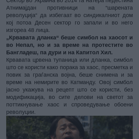
Сектор во Украина во 2014 та натера педестина
Атнимајдан противници на “шарената
револуција“ да избегаат во синдикалниот дом
кој потоа Десен сектор го запали и во него
изгореа 48 лица.
„Крвавата дланка“ беше симбол на хаосот и
во Непал, но и за време на протестите во
Бангладеш, па дури и на Капитол Хил.
Крвавата црвена тупаница или дланка, симбол
што се користи како порака за хаос, пресметка и
повик за граѓанска војна, беше снимена и за
време на немирите во Катманду. Овој симбол
јасно укажува на рецепт што се користи, без
модификација, во сите делови на светот за
поттикнување хаос и спроведување обоени
револуции.