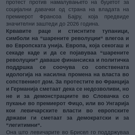
протест против намалувањето на буџетот за
социјални давачки од страна на владата на
премиерот Франсоа Бајру, која предвиде
значителни заштеди до 2026 година.
Крвавите раце и стиснтите тупаници,
симболи на “шарените револуции“ влегоа и
во Европската унија. Европа, која секогаш и
секаде каде и да се појавуваа “шарените
револуции“ даваше финансиска и политичка
поддршка се соочува со сопствената
идологија на насилна промена на власта во
сопствениот дом. За протестите во Франција
и Германија сметаат дека се недозволиви, но
не и за демонстрациите во Словачка со
пукање во премиерот Фицо, или во Унгарија
кои левичарските власти во европските
држави ги сметаат за демократски и за
“легитимни“.
Она што левичарите во Брисел го поддржуваа