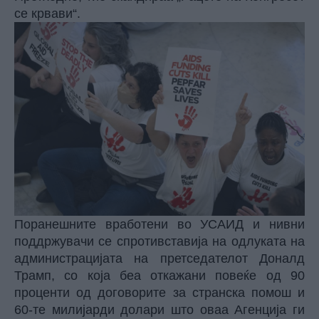
се крвави“.
Поранешните вработени во УСАИД и нивни
поддржувачи се спротивставија на одлуката на
администрацијата на претседателот Доналд
Трамп, со која беа откажани повеќе од 90
проценти од договорите за странска помош и
60-те милијарди долари што оваа Агенција ги