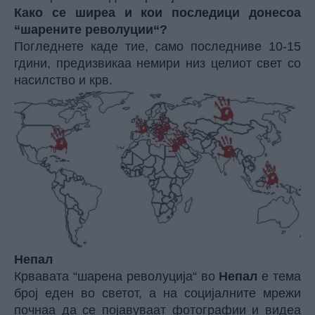
Како се ширеа и кои последици донесоа
“шарените револуции“?
Погледнете каде тие, само последниве 10-15
гдини, предизвикаа немири низ целиот свет со
насилство и крв.
Непал
Крвавата “шарена револуција“ во
Непал
е тема
број еден во светот, а на социјалните мрежи
почнаа да се појавуваат фотографии и видеа