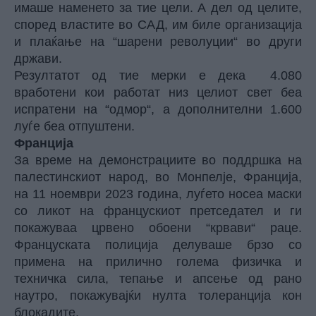
имаше наменето за тие цели. А дел од целите,
според властите во САД, им биле организација
и плаќање на “шарени револуции“ во други
држави.
Резултатот од тие мерки е дека 4.080
вработени кои работат низ целиот свет беа
испратени на “одмор“, а дополнителни 1.600
луѓе беа отпуштени.
Франција
За време на демонстрациите во поддршка на
палестинскиот народ, во Монпелје, Франција,
на 11 ноември 2023 година, луѓето носеа маски
со ликот на францускиот претседател и ги
покажуваа црвено обоени “крвави“ раце.
Француската полиција делуваше брзо со
примена на прилично голема физичка и
техничка сила, тепање и апсење од рано
наутро, покажувајќи нулта толеранција кон
блокадите.