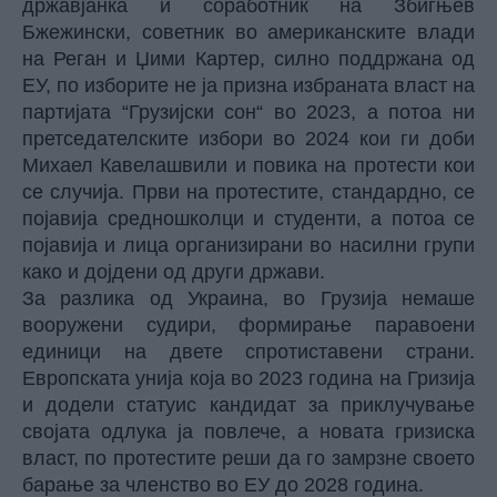
државјанка и соработник на Збигњев
Бжежински, советник во американските влади
на Реган и Џими Картер, силно поддржана од
ЕУ, по изборите не ја призна избраната власт на
партијата “Грузијски сон“ во 2023, а потоа ни
претседателските избори во 2024 кои ги доби
Михаел Кавелашвили и повика на протести кои
се случија. Први на протестите, стандардно, се
појавија средношколци и студенти, а потоа се
појавија и лица организирани во насилни групи
како и дојдени од други држави.
За разлика од Украина, во Грузија немаше
вооружени судири, формирање паравоени
единици на двете спротиставени страни.
Европската унија која во 2023 година на Гризија
и додели статуис кандидат за приклучување
својата одлука ја повлече, а новата гризиска
власт, по протестите реши да го замрзне своето
барање за членство во ЕУ до 2028 година.