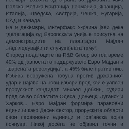
Полска, Велика Британија, Германија, Франција,
Италија, Шведска, Австрија, Чешка, Бугарија,
САД и Канада.
На 9 декември, Интерфакс Украина јави дека
“делегација од Европската унија е присутна на
демонстрациите на плоштадот Мајдан
„надгледувајќи ги случувањата таму“.
Според податоците на
R&B Group
во тоа време
49% од јавноста го поддржувале Евро Мајдан и
“шарената револуција“, а 45% биле против нив.
Избива вооружена побуна против државниот
удар и најава на нови избори пред кои е уапсен
прорускиот кандидат Михаел Добкин, судири
пред се во областите Одеса, Доњецк, Луганск и
Харков... Евро Мајдан формира паравоени
единици како Десен сектор, проруските области
свои паравиоени единици и граѓанска војна
почнува. Никој досега не објавил точни и