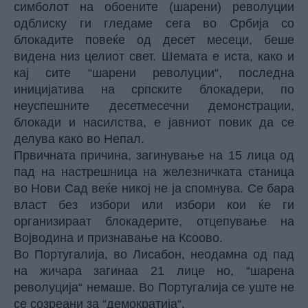
симболот на обоените (шарени) револуции
одблиску ги гледаме сега во Србија со
блокадите повеќе од десет месеци, беше
видена низ целиот свет. Шемата е иста, како и
кај сите “шарени револуции“, последна
иницијатива на српските блокадери, по
неуспешните десетмесечни демонстрации,
блокади и насилства, е јавниот повик да се
делува како во Непал.
Првичната причина, загинување на 15 лица од
пад на настрешница на железничката станица
во Нови Сад веќе никој не ја спомнува. Се бара
власт без избори или избори кои ќе ги
организираат блокадерите, отцепување на
Војводина и признавање на Ксоово.
Во Португалија, во Лисабон, неодамна од пад
на жичара загинаа 21 лице но, “шарена
револуција“ немаше. Во Португалија се уште не
се созреани за “демократија“.