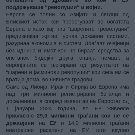
бегалците од државите во кои и ЕУ
поддржуваше “револуции“ и војни.
Европа се полни со Азијати и беглци од
Блискиот исток кои пребегуваат во богатата
Европа откако кај нив “шарените треволуции“
предизвикаа жртви, урнаа државни системи,
разурнаа економија и систем. Доаѓаат очајници
без иднина и имот кои не бираат средства за
опстанок бидејќи друга опција немаат, а
европјаните се шокирани од резултатот на
“шарени и јасминови револуции“ кои сега им се
вратија дома, во нивните градови.
Само од Либија, Ирак и Сирија во Европа има
над три милиони регистрирани бегалци и
доселеници, а според извештаи на Евростат од
1 јануари 2024 година, во ЕУ живееле
приближно
29,0 милиони граѓани кои не се
државјани на ЕУ
и 14,0 милиони граѓани
внатрешно раселени на ЕУ, што вкупно