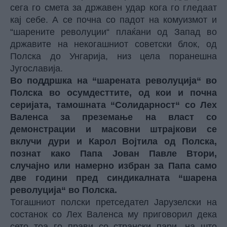
сега го смета за државен удар кога го гледаат
кај себе. А се почна со падот на комуизмот и
“шарените револуции“ плаќани од Запад во
државите на некогашниот советски блок, од
Полска до Унгарија, низ цела поранешна
Југославија.
Во поддршка на “шарената револуција“ во
Полска во осумдесттите, од кои и почна
серијата, тамошната “Солидарност“ со Лех
Валенса за преземање на власт со
демонстрации и масовни штрајкови се
вклучи дури и Карол Војтила од Полска,
познат како Папа Јован Павле Втори,
случајно или намерно избран за Папа само
две години пред синдикалната “шарена
револуција“ во Полска.
Тогашниот полски претседател Јарузелски на
состанок со Лех Валенса му приговорил дека
сето тоа го прави со странски пари, на што