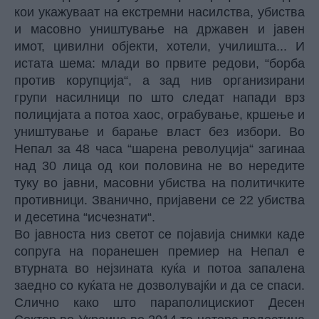
кои укажуваат на екстремни насилства, убиства
и масовно уништување на државен и јавен
имот, цивилни објекти, хотели, училишта... И
истата шема: млади во првите редови, “борба
против корупција“, а зад нив организирани
групи насилници по што следат напади врз
полицијата а потоа хаос, ограбување, кршење и
уништување и барање власт без избори. Во
Непал за 48 часа “шарена револуција“ загинаа
над 30 лица од кои половина не во нередите
туку во јавни, масовни убиства на политичките
противници. Званично, пријавени се 22 убиства
и десетина “исчезнати“.
Во јавноста низ светот се појавија снимки каде
сопруга на поранешен премиер на Непал е
втурната во нејзината куќа и потоа запалена
заедно со куќата не дозволувајќи и да се спаси.
Слично како што параполицискиот Десен