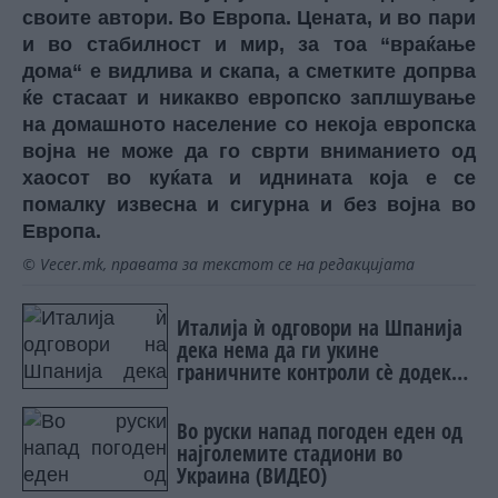
своите автори. Во Европа. Цената, и во пари
и во стабилност и мир, за тоа “враќање
дома“ е видлива и скапа, а сметките допрва
ќе стасаат и никакво европско заплшување
на домашното население со некоја европска
војна не може да го сврти вниманието од
хаосот во куќата и иднината која е се
помалку извесна и сигурна и без војна во
Европа.
© Vecer.mk, правата за текстот се на редакцијата
Италија ѝ одговори на Шпанија
дека нема да ги укине
граничните контроли сè додека
постојат ризици
Во руски напад погоден еден од
најголемите стадиони во
Украина (ВИДЕО)