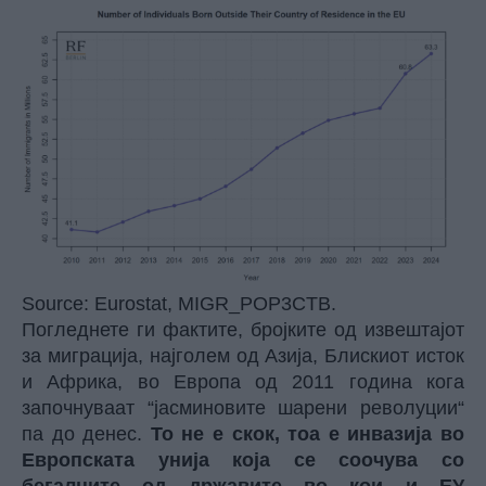
Source: Eurostat, MIGR_POP3CTB.
Погледнете ги фактите, бројките од
извештајот
за миграција, најголем од Азија, Блискиот исток
и Африка, во Европа од 2011 година кога
започнуваат “јасминовите шарени револуции“
па до денес.
То не е скок, тоа е инвазија во
Европската унија која се соочува со