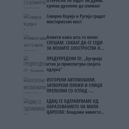
ОТКРИТИЕ по падот на Дунав,
кренаа дронови да снимаат
Северна Кореја и Русија градат
мистериозен мост
Ахмети кажа што го мачи:
СЛУШАМ, САКААТ ДА СЕ СУДИ
ЗА ВОЕНИТЕ ЗЛОСТРОСТВА НА
УЧК...
ПРЕДУПРЕДЕНИ СЕ: „Бугарија
итно ја преиспитува својата
одлука“
ИЗГОРЕНИ АВТОМОБИЛИ,
ЗАТВОРЕНИ ПЛАЖИ И УЛИЦИ
ПРЕПОЛНИ СО ОТПАД -
Фнидек во хаос по
ЕДВАЈ СЕ ОДГЛАВУВАМЕ ОД
мигрантскиот бран кон Сеута
ОБРАЗОВАНИЕТО НА МИЛА
ЦАРОСКА: Кондоми наместо
книги