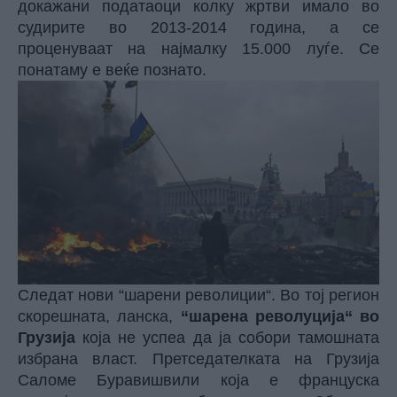
докажани податаоци колку жртви имало во
судирите во 2013-2014 година, а се
проценуваат на најмалку 15.000 луѓе. Се
понатаму е веќе познато.
Следат нови “шарени револиции“. Во тој регион
скорешната, ланска,
“шарена револуција“ во
Грузија
која не успеа да ја собори тамошната
избрана власт. Претседателката на Грузија
Саломе Буравишвили која е француска