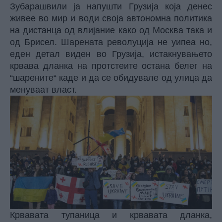
Зубарашвили ја напушти Грузија која денес
живее во мир и води своја автономна политика
на дистанца од влијание како од Москва така и
од Брисел. Шарената револуција не уипеа но,
еден детал виден во Грузија, истакнувањето
крвава дланка на протстеите остана белег на
“шарените“ каде и да се обидувале од улица да
менуваат власт.
Крвавата тупаница и крвавата дланка,