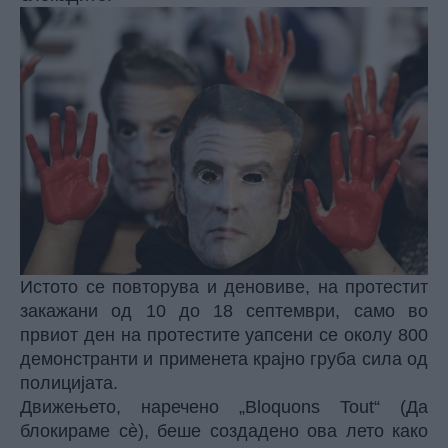
Истото се повторува и деновиве, на протестит
закажани од 10 до 18 септември, само во
првиот ден на протестите уапсени се околу 800
демонстранти и применета крајно груба сила од
полицијата.
Движењето, наречено „Bloquons Tout“ (Да
блокираме сè), беше создадено ова лето како