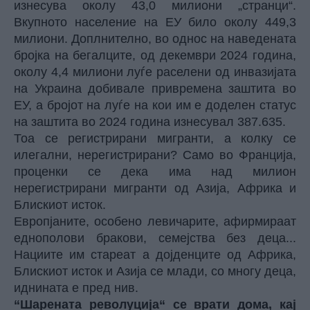
изнесува околу 43,0 милиони „странци“.
Вкупното население на ЕУ било околу 449,3
милиони. Доплнително, во однос на наведената
бројка на бегалците, од декември 2024 година,
околу 4,4 милиони луѓе раселени од инвазијата
на Украина добивале привремена заштита во
ЕУ, а бројот на луѓе на кои им е доделен статус
на заштита во 2024 година изнесувал 387.635.
Тоа се регистрирани мигранти, а колку се
илегални, нерегистрирани? Само во Франција,
проценки се дека има над милион
нерегистрирани мигранти од Азија, Африка и
Блискиот исток.
Европјаните, особено левичарите, афирмираат
еднополови бракови, семејства без деца...
Нациите им стареат а дојденците од Африка,
Блискиот исток и Азија се млади, со многу деца,
иднината е пред нив.
“Шарената револуција“ се врати дома, кај