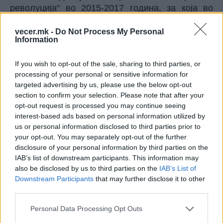
револуција“ во 2015-2017 година, за која во
македонската јавност, за нас, се веќе познато: и
мотивите и последиците а и финансирањето
vecer.mk -
Do Not Process My Personal
Information
кое се докажува и од истрагите на властите во
САД по доаѓањето на Доналд Трамп за
If you wish to opt-out of the sale, sharing to third parties, or
претседател.
processing of your personal or sensitive information for
targeted advertising by us, please use the below opt-out
Нова фаза во војната: ИРАНЦИТЕ
section to confirm your selection. Please note that after your
НАЈАВУВААТ НАПАД ВРЗ ЛИЧНИОТ
opt-out request is processed you may continue seeing
ИМОТ НА ТРАМП И НЕГОВИТЕ
interest-based ads based on personal information utilized by
ПАРТНЕРИ
us or personal information disclosed to third parties prior to
РАЗУЗНАВАЊЕТО НА САД
your opt-out. You may separately opt-out of the further
АЛАРМИРА - Путин подготвува
disclosure of your personal information by third parties on the
нов удар
IAB’s list of downstream participants. This information may
also be disclosed by us to third parties on the
IAB’s List of
Downstream Participants
that may further disclose it to other
Состојбата дека новинари и дел од лидерите на
third parties.
“шарената револуција“ денес се откажуваат од
неа и се трудат да ја исперат својата
Personal Data Processing Opt Outs
биографија и да ги сочуваат привилегиите и