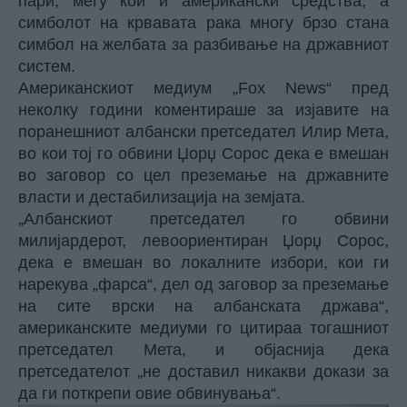
пари, меѓу кои и американски средства, а
симболот на крвавата рака многу брзо стана
симбол на желбата за разбивање на државниот
систем.
Американскиот медиум „Fox News“ пред
неколку години коментираше за изјавите на
поранешниот албански претседател Илир Мета,
во кои тој го обвини Џорџ Сорос дека е вмешан
во заговор со цел преземање на државните
власти и дестабилизација на земјата.
„Албанскиот претседател го обвини
милијардерот, левоориентиран Џорџ Сорос,
дека е вмешан во локалните избори, кои ги
нарекува „фарса“, дел од заговор за преземање
на сите врски на албанската држава“,
американските медиуми го цитираа тогашниот
претседател Мета, и објаснија дека
претседателот „не доставил никакви докази за
да ги поткрепи овие обвинувања“.