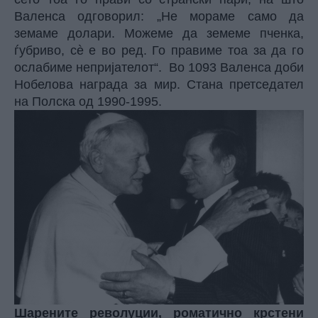
Валенса одговорил: „Не мораме само да
земаме долари. Можеме да земеме пченка,
ѓубриво, сè е во ред. Го правиме тоа за да го
ослабиме непријателот“. Во 1093 Валенса доби
Нобелова награда за мир. Стана претседател
на Полска од 1990-1995.
Шарените револуции, роматично крстени