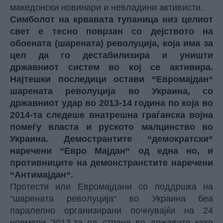
македонски новинари и невладини активисти.
Симболот на крвавата тупаница низ целиот
свет е тесно поврзан со дејството на
обоената (шарената) револуција, која има за
цел да го дестабилизира и уништи
државниот систем во кој се активира.
Најтешки последици остави “Евромајдан“
шарената револуција во Украина, со
државниот удар во 2013-14 година по која во
2014-та следеше внатрешна граѓанска војна
помеѓу власта и руското малцинство во
Украина. Демострантите “демократски“
наречени “Евро Мајдан“ од една но, и
противниците на демонстранстите наречени
“Антимајдан“.
Протести или Евромајдани со поддршка на
“шарената револуција“ во Украина беа
паралелно организирани почнувајќи на 24
ноември 2013-та од страна во државите како