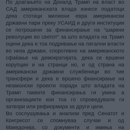
По доаѓањето на Доналд Трамп на власт во
САД американската влада изнесе податоци
дека стотици милиони евра американски
државни пари преку УСАИД и други институции
се потрошени за финансирање на “шарени
револуции во светот“ за што владата на Трамп
оцени дека е тоа подривање на легални власти
во низа држави, споротивно на американското
сфаќање на демократијата, дека се вршени
корупции и на странци но, и од страна на
американски државни службеници во тие
трансфери и дека е вршено фиансирање на
незаконски проекти поради што владата на
Трамп таквите финансирања ги укина а
организациите кои тоа го спроведувале ги
затвори или рефиормира за други цели.
Во сослушувања и анализи пред Сенатот и
Конгресот се спомнуваа случаи и од
Македонија, со документи и имиња на