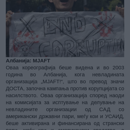
Албанија: MJAFT
Оваа кореографија беше видена и во 2003
година во Албанија, кога невладината
организација „MJAFT!“, што во превод значи
ДОСТА, започна кампања против корупцијата со
насилството. Оваа организација според наоди
на комисијата за исптување на делување на
невладините организации од САД со
американски државни пари, меѓу кои и УСАИД,
беше активирана и финансирана од странски