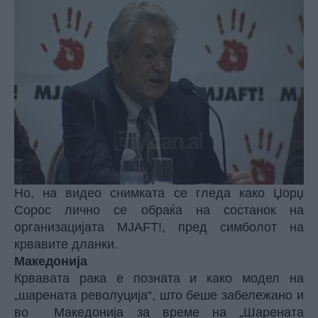
Но, на видео снимката се гледа како Џорџ
Сорос лично се обраќа на состанок на
организацијата MJAFT!, пред симболот на
крвавите дланки.
Македонија
Крвавата рака е позната и како модел на
„шарената револуција“, што беше забележано и
во Македонија за време на „Шарената