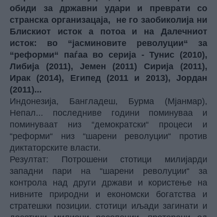
обиди за државни удари и преврати со
странска организацаја, не го заобиколија ни
Блискиот исток а потоа и на Далечниот
исток: во “јасминовите револуции“ за
“реформи“ паѓаа во серија - Тунис (2010),
Либија (2011), Јемен (2011) Сирија (2011),
Ирак (2014), Египед (2011 и 2013), Јордан
(2011)...
Индонезија, Бангладеш, Бурма (Мјанмар),
Непал... последниве години поминуваа и
поминуваат низ “демократски“ процеси и
“реформи“ низ “шарени револуции“ против
диктаторските власти.
Резултат: Потрошени стотици милијарди
западни пари на “шарени револуции“ за
контрола над други држави и користење на
нивните природни и економски богатства и
стратешки позиции. стотици иљади загинати и