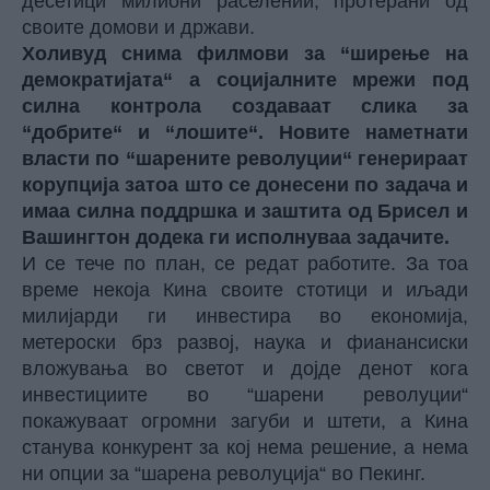
десетици милиони раселении, протерани од
своите домови и држави.
Холивуд снима филмови за “ширење на
демократијата“ а социјалните мрежи под
силна контрола создаваат слика за
“добрите“ и “лошите“. Новите наметнати
власти по “шарените револуции“ генерираат
корупција затоа што се донесени по задача и
имаа силна поддршка и заштита од Брисел и
Вашингтон додека ги исполнуваа задачите.
И се тече по план, се редат работите. За тоа
време некоја Кина своите стотици и иљади
милијарди ги инвестира во економија,
метероски брз развој, наука и фианансиски
вложувања во светот и дојде денот кога
инвестициите во “шарени револуции“
покажуваат огромни загуби и штети, а Кина
станува конкурент за кој нема решение, а нема
ни опции за “шарена револуција“ во Пекинг.