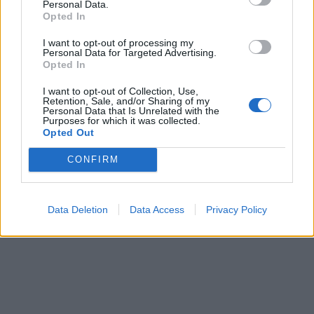
Personal Data.
ПРЕДУПРЕДЕНИ СЕ: „Бугарија
Opted In
итно ја преиспитува својата
одлука“
I want to opt-out of processing my
Personal Data for Targeted Advertising.
Opted In
БУГАРИТЕ СО ШОКАНТНО
ОТКРИТИЕ по падот на Дунав,
I want to opt-out of Collection, Use,
кренаа дронови да снимаат
Retention, Sale, and/or Sharing of my
Personal Data that Is Unrelated with the
БЕЛ ШТРАЈК НА ГРАНИЦИТЕ:
Purposes for which it was collected.
Opted Out
Вака не било никогаш на
„Евзони“, а на „Градина“ се
чека и пет часа
CONFIRM
Исчезнаа десетмина
алпинисти во лавина во
Пакистан- меѓу нив и познат
Data Deletion
Data Access
Privacy Policy
Непалец