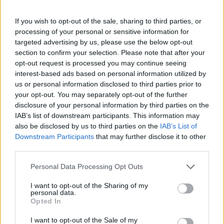
СЕ СПРЕМА МЕТЕОРОЛОШКИ
If you wish to opt-out of the sale, sharing to third parties, or
ХАОС ЗА ЗИМАТА 2026/2027
processing of your personal or sensitive information for
targeted advertising by us, please use the below opt-out
ИСТОРИСКО ОБЕДИНУВАЊЕ НА
section to confirm your selection. Please note that after your
МАКЕДОНЦИТЕ ВО СРБИЈА:
opt-out request is processed you may continue seeing
ФОРМИРАН МАКЕДОНСКИОТ
interest-based ads based on personal information utilized by
НАЦИОНАЛЕН СОЈУЗ
us or personal information disclosed to third parties prior to
Ахмети кажа што го мачи:
your opt-out. You may separately opt-out of the further
СЛУШАМ, САКААТ ДА СЕ СУДИ
disclosure of your personal information by third parties on the
ЗА ВОЕНИТЕ ЗЛОСТРОСТВА НА
IAB’s list of downstream participants. This information may
УЧК...
УЛЦИЊ Е АЛБАНСКИ, ЌЕ ГО
also be disclosed by us to third parties on the
IAB’s List of
ОСЛОБОДИМЕ- Скандалозна
Downstream Participants
that may further disclose it to other
објава на вицепремиерот на
third parties.
Црна Гора
ТЕМПЕРАТУРАТА ВО СРЕДА ЌЕ
Personal Data Processing Opt Outs
БИДЕ ЗА НА ЛЕКАР, а потоа...
I want to opt-out of the Sharing of my
personal data.
Северна Кореја и Русија градат
Opted In
мистериозен мост
I want to opt-out of the Sale of my