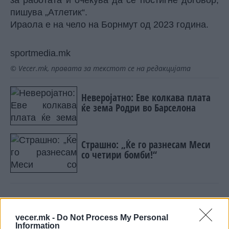
за работата и очекува да се постигне договор,
пишува „Атлетик“.
Ираола е на чело на Борнмут од 2023 година.
sportmedia.mk
© Vecer.mk, правата за текстот се на редакцијата
Неверојатно: Еве колкава плата
ќе зема Родри во Барселона
Страшно: „Ќе го разнесам Меси
со четири бомби!“
vecer.mk -
Do Not Process My Personal
НАЈЧИТАНИ ВО ПОСЛЕДНИ 7 ДЕНА
Information