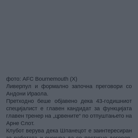
фото: AFC Bournemouth (X)
Ливерпул и формално започна преговори со
Андони Ираола.
Претходно беше објавено дека 43-годишниот
специјалист е главен кандидат за функцијата
главен тренер на „црвените“ по отпуштањето на
Арне Слот.
Клубот верува дека Шпанецот е заинтересиран