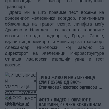
организација и развој на целокупниот
транспорт.
- Драго ми е што правиме тест возење на
обновениот железнички коридор, практичната
обиколница на Грaдот Скопје, линијата меѓу
Дрaчево и Илинден, со која што товарните
возови се вадат надвор од Градот Скопје,
изјави вицепремиерот и министер за транспорт
Александар Николоски кој заедно со
директорот на Железници Инфраструктура
Синиша Ивановски извршија увид и тест
возење.
„И ВО ЖИВО И НА УМРЕНИЦА
СУМ ПОУБАВ ОД ВАС“-
Стоилковиќ жестоко одговори на
„умреницата“ што ја објави
СДСМ
ФОТО + ВИДЕО | ОБРАЧОТ Е
НАПРАВЕН, СЕ ЧЕКА ВОЗДУШНАТА