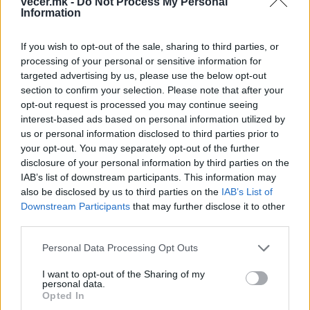
vecer.mk -
Do Not Process My Personal
композициии на македонските пруги што многу
Information
ќе приоднесе за развој на бизнисот и
целокупниот транспорт, истакна Николоски.
If you wish to opt-out of the sale, sharing to third parties, or
Најави дека не подоцна од 1 септември ќе биде
processing of your personal or sensitive information for
пуштен и Градскиот воз, односно првата линија
targeted advertising by us, please use the below opt-out
којашто ќе оди од Зелениково преку Драчево до
section to confirm your selection. Please note that after your
opt-out request is processed you may continue seeing
центарот на Скопје.
interest-based ads based on personal information utilized by
© Vecer.mk, правата за текстот се на редакцијата
us or personal information disclosed to third parties prior to
your opt-out. You may separately opt-out of the further
disclosure of your personal information by third parties on the
„НАША ДОЛЖНОСТ Е ДА ГИ
ПАМЕТИМЕ ОНИЕ КОИ ГИ
IAB’s list of downstream participants. This information may
ПОЛОЖИЈА ЖИВОТИТЕ ЗА
also be disclosed by us to third parties on the
IAB’s List of
ТАТКОВИНАТА“
Downstream Participants
that may further disclose it to other
third parties.
СПАСУВАЧКА АКЦИЈА ОД ТУРЦИЈА -
Македонскиот државјанин со
Personal Data Processing Opt Outs
тешка повреда на `рбетот
транспортиран на КАРИЛ
I want to opt-out of the Sharing of my
personal data.
Opted In