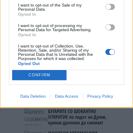
I want to opt-out of the Sale of my
Personal Data.
НАЈЧИТАНИ ВО ПОСЛЕДНИ 7 ДЕНА
Opted In
СЕ СПРЕМА МЕТЕОРОЛОШКИ
I want to opt-out of processing my
ХАОС ЗА ЗИМАТА 2026/2027
Personal Data for Targeted Advertising.
Opted In
УЛЦИЊ Е АЛБАНСКИ, ЌЕ ГО
I want to opt-out of Collection, Use,
Retention, Sale, and/or Sharing of my
ОСЛОБОДИМЕ- Скандалозна
Personal Data that Is Unrelated with the
објава на вицепремиерот на
Purposes for which it was collected.
Црна Гора
Opted Out
ТЕМПЕРАТУРАТА ВО СРЕДА ЌЕ
БИДЕ ЗА НА ЛЕКАР, а потоа...
CONFIRM
ИСТОРИСКО ОБЕДИНУВАЊЕ НА
МАКЕДОНЦИТЕ ВО СРБИЈА:
Data Deletion
Data Access
Privacy Policy
ФОРМИРАН МАКЕДОНСКИОТ
НАЦИОНАЛЕН СОЈУЗ
БУГАРИТЕ СО ШОКАНТНО
ОТКРИТИЕ по падот на Дунав,
кренаа дронови да снимаат