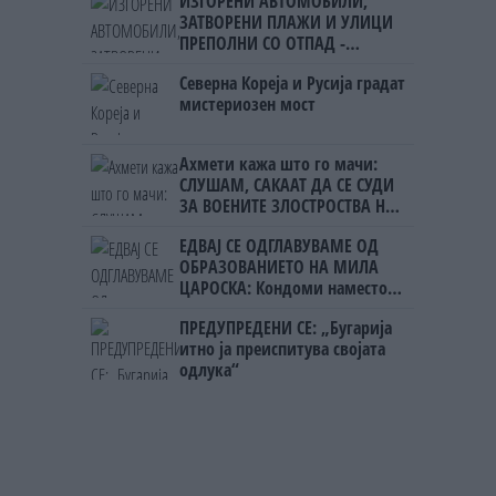
ИЗГОРЕНИ АВТОМОБИЛИ,
ЗАТВОРЕНИ ПЛАЖИ И УЛИЦИ
ПРЕПОЛНИ СО ОТПАД -
Фнидек во хаос по
Северна Кореја и Русија градат
мигрантскиот бран кон Сеута
мистериозен мост
Ахмети кажа што го мачи:
СЛУШАМ, САКААТ ДА СЕ СУДИ
ЗА ВОЕНИТЕ ЗЛОСТРОСТВА НА
УЧК...
ЕДВАЈ СЕ ОДГЛАВУВАМЕ ОД
ОБРАЗОВАНИЕТО НА МИЛА
ЦАРОСКА: Кондоми наместо
книги
ПРЕДУПРЕДЕНИ СЕ: „Бугарија
итно ја преиспитува својата
одлука“