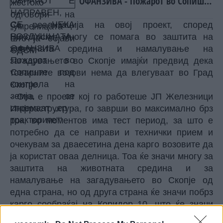
ОФАНЗИВА - Пожарот во Сопиште
под контрола на земја, се
спремаат „ер - тракторите““
Со реализација на овој проект, според
Николоски, многу се помага во заштита на
животната средина и намалување на
загадувањето во Скопје имајќи предвид дека
товарните возови нема да влегуваат во Град
Скопје.
- Ова е проект кој го работеше ЈП Железници
Инфраструктура, го заврши во максимално брз
рок, во моментов има тест период, за што е
потребно да се направи и технички прием и
очекувам за дваесетина дена карго возовите да
ја користат оваа делница. Тоа ќе значи многу за
заштита на животната средина и за
намалување на загадувањето во Скопје од
една страна, но од друга страна ќе значи побрз
карго сообраќај на Коридор 10, што ќе значи
повеќе бизнис и повеќе железнички