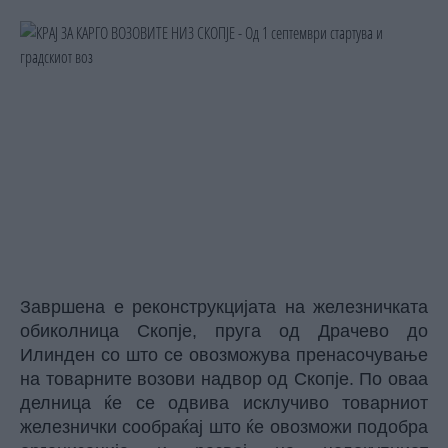
Завршена е реконструкцијата на железничката
обиколница Скопје, пруга од Драчево до
Илинден со што се овозможува пренасочување
на товарните возови надвор од Скопје. По оваа
делница ќе се одвива исклучиво товарниот
железнички сообраќај што ќе овозможи подобра