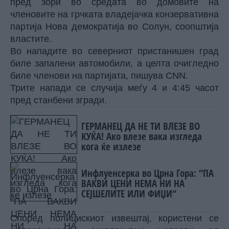
пред зори во средата во домовите на
членовите на грчката владејачка конзервативна
партија Нова демократија во Солун, соопштија
властите.
Во нападите во северниот пристанишен град
биле запалени автомобили, а целта очигледно
биле членови на партијата, пишува CNN.
Трите напади се случија меѓу 4 и 4:45 часот
пред станбени згради.
ГЕРМАНЕЦ ДА НЕ ТИ ВЛЕЗЕ ВО
КУЌА! Ако влезе вака изгледа
кога ќе излезе
Инфлуенсерка во Црна Гора: “ПА
ВАКВИ ЦЕНИ НЕМА НИ НА
СЕЈШЕЛИТЕ ИЛИ ФИЏИ“
Според полицискиот извештај, користени се