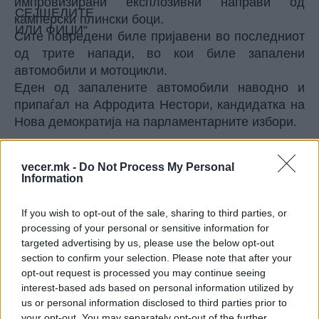
импровизирани експлозивни направи од
камперски плински боци.
Сите повредени биле пријавени во последниот
од трите напади, во кои биле запалени
автомобили и мотоцикли.
Еден од запалените автомобили наводно и
припаѓал на Афродита Нестори, кандидатка на
Нова демократија на парламентарните избори.
© Vecer.mk, правата за текстот се на редакцијата
vecer.mk -
Do Not Process My Personal
Information
ОРБАН УЖИВА КАКО НИКОЈ. На
одмор меѓу трубачите од Гуча!
If you wish to opt-out of the sale, sharing to third parties, or
processing of your personal or sensitive information for
targeted advertising by us, please use the below opt-out
Зеленски слета во Белград,
section to confirm your selection. Please note that after your
ВУЧИЌ ПРИРЕДУВА ВЕЧЕРА ВО
opt-out request is processed you may continue seeing
НЕГОВА ЧЕСТ, ТРИ КЛУЧНИ ТЕМИ
ЗА РАЗГОВОР (ФОТО+ВИДЕО)
interest-based ads based on personal information utilized by
us or personal information disclosed to third parties prior to
your opt-out. You may separately opt-out of the further