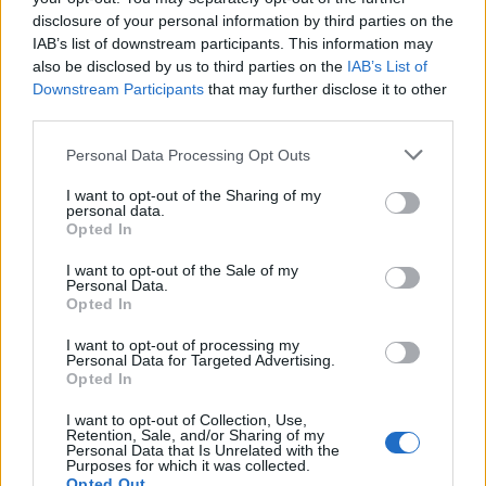
disclosure of your personal information by third parties on the
IAB’s list of downstream participants. This information may
НАЈЧИТАНИ ВО ПОСЛЕДНИ 7 ДЕНА
also be disclosed by us to third parties on the
IAB’s List of
Downstream Participants
that may further disclose it to other
СЕ СПРЕМА МЕТЕОРОЛОШКИ
third parties.
ХАОС ЗА ЗИМАТА 2026/2027
Personal Data Processing Opt Outs
ИСТОРИСКО ОБЕДИНУВАЊЕ НА
I want to opt-out of the Sharing of my
МАКЕДОНЦИТЕ ВО СРБИЈА:
personal data.
ФОРМИРАН МАКЕДОНСКИОТ
Opted In
НАЦИОНАЛЕН СОЈУЗ
УЛЦИЊ Е АЛБАНСКИ, ЌЕ ГО
I want to opt-out of the Sale of my
ОСЛОБОДИМЕ- Скандалозна
Personal Data.
Opted In
објава на вицепремиерот на
Црна Гора
ТЕМПЕРАТУРАТА ВО СРЕДА ЌЕ
I want to opt-out of processing my
Personal Data for Targeted Advertising.
БИДЕ ЗА НА ЛЕКАР, а потоа...
Opted In
I want to opt-out of Collection, Use,
БУГАРИТЕ СО ШОКАНТНО
Retention, Sale, and/or Sharing of my
ОТКРИТИЕ по падот на Дунав,
Personal Data that Is Unrelated with the
кренаа дронови да снимаат
Purposes for which it was collected.
Opted Out