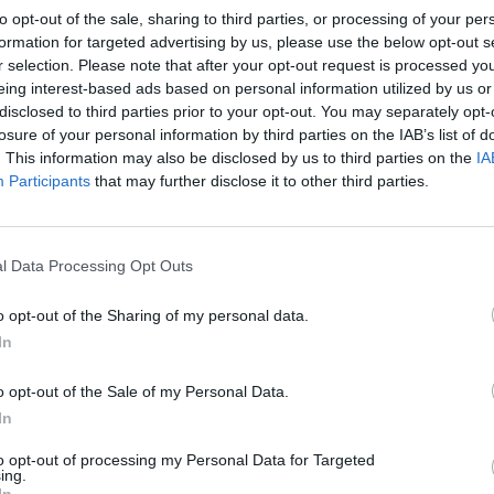
to opt-out of the sale, sharing to third parties, or processing of your per
formation for targeted advertising by us, please use the below opt-out s
r selection. Please note that after your opt-out request is processed y
eing interest-based ads based on personal information utilized by us or
пат, која сега е во 11-та недела, ги зголеми
disclosed to third parties prior to your opt-out. You may separately opt-
вет и ги оптовари економиите на земјите од
losure of your personal information by third parties on the IAB’s list of
. This information may also be disclosed by us to third parties on the
IA
нецот пренесуваше 20 проценти од светската
Participants
that may further disclose it to other third parties.
Гардијан“.
ин Мохамед бин Зајед Ал Нахјан, ѝ нареди на
 забрза претходно ненајавениот проект за
l Data Processing Opt Outs
 од емиратот до пристаништето Фуџаира до
o opt-out of the Sharing of my personal data.
In
 удвои извозниот капацитет на постојниот
те, кој може да транспортира до 1,8 милиони
o opt-out of the Sale of my Personal Data.
манскиот Залив. Нафтоводот се покажа како
In
а нафта на ОАЕ откако Иран ги блокираше
кратко по нападите на САД и Израел на 28
to opt-out of processing my Personal Data for Targeted
ing.
In