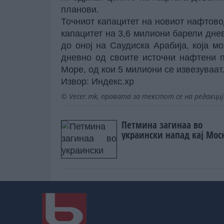
планови.
Точниот капацитет на новиот нафтовод
капацитет на 3,6 милиони барели дне
до оној на Саудиска Арабија, која 
дневно од своите источни нафтени 
Море, од кои 5 милиони се извезуваат
Извор:
Индекс.хр
© Vecer.mk, правата за текстот се на редакци
Петмина загинаа во
украински напад кај Мос