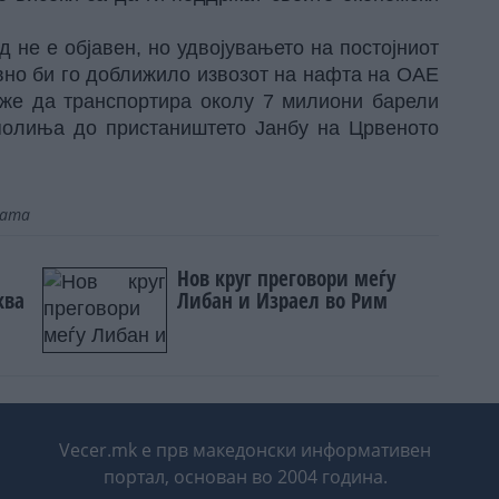
 не е објавен, но удвојувањето на постојниот
вно би го доближило извозот на нафта на ОАЕ
може да транспортира околу 7 милиони барели
полиња до пристаништето Јанбу на Црвеното
.
јата
Нов круг преговори меѓу
ква
Либан и Израел во Рим
Vecer.mk е прв македонски информативен
портал, основан во 2004 година.