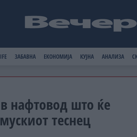
IFE
ЗАБАВНА
ЕКОНОМИЈА
КУЈНА
АНАЛИЗА
С
ов нафтовод што ќе
мускиот теснец