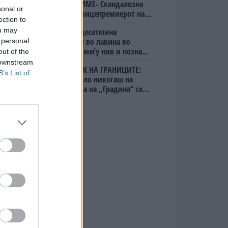
ОСЛОБОДИМЕ- Скандалозна
sonal or
објава на вицепремиерот на
ection to
Црна Гора
ou may
Исчезнаа десетмина
алпинисти во лавина во
 personal
Пакистан- меѓу нив и познат
out of the
Непалец
 downstream
БЕЛ ШТРАЈК НА ГРАНИЦИТЕ:
B’s List of
Вака не било никогаш на
„Евзони“, а на „Градина“ се
чека и пет часа