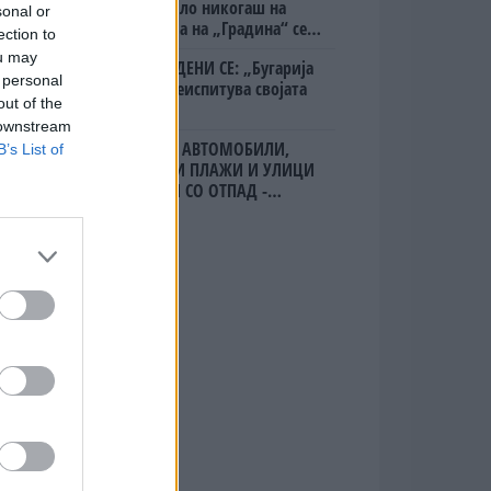
Вака не било никогаш на
sonal or
„Евзони“, а на „Градина“ се
ection to
чека и пет часа
ou may
ПРЕДУПРЕДЕНИ СЕ: „Бугарија
 personal
итно ја преиспитува својата
out of the
одлука“
 downstream
ИЗГОРЕНИ АВТОМОБИЛИ,
B’s List of
ЗАТВОРЕНИ ПЛАЖИ И УЛИЦИ
ПРЕПОЛНИ СО ОТПАД -
Фнидек во хаос по
мигрантскиот бран кон Сеута