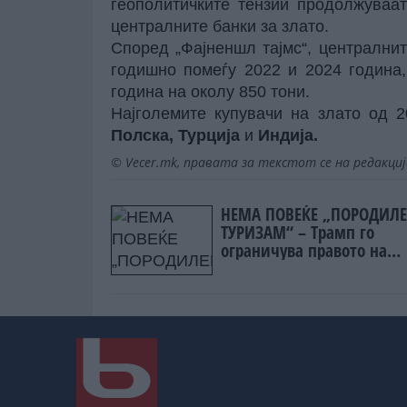
геополитичките тензии продолжуваат
централните банки за злато.
Според „Фајненшл тајмс“, централнит
годишно помеѓу 2022 и 2024 година
година на околу 850 тони.
Најголемите купувачи на злато од 
Полска, Турција
и
Индија.
© Vecer.mk, правата за текстот се на редакци
НЕМА ПОВЕЌЕ „ПОРОДИЛ
ТУРИЗАМ“ – Трамп го
ограничува правото на
стекнување државјанство