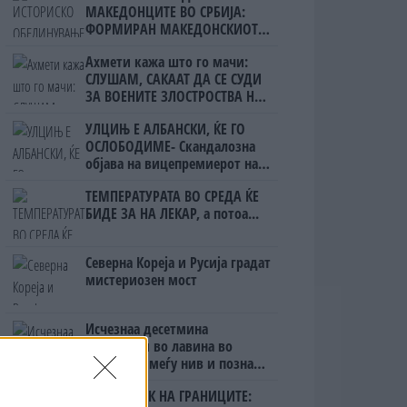
МАКЕДОНЦИТЕ ВО СРБИЈА:
ФОРМИРАН МАКЕДОНСКИОТ
НАЦИОНАЛЕН СОЈУЗ
Ахмети кажа што го мачи:
СЛУШАМ, САКААТ ДА СЕ СУДИ
ЗА ВОЕНИТЕ ЗЛОСТРОСТВА НА
УЧК...
УЛЦИЊ Е АЛБАНСКИ, ЌЕ ГО
ОСЛОБОДИМЕ- Скандалозна
објава на вицепремиерот на
Црна Гора
ТЕМПЕРАТУРАТА ВО СРЕДА ЌЕ
БИДЕ ЗА НА ЛЕКАР, а потоа...
Северна Кореја и Русија градат
мистериозен мост
Исчезнаа десетмина
алпинисти во лавина во
Пакистан- меѓу нив и познат
Непалец
БЕЛ ШТРАЈК НА ГРАНИЦИТЕ: