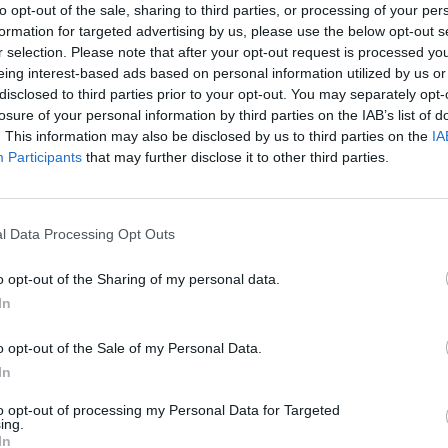
to opt-out of the sale, sharing to third parties, or processing of your per
formation for targeted advertising by us, please use the below opt-out s
r selection. Please note that after your opt-out request is processed y
eing interest-based ads based on personal information utilized by us or
disclosed to third parties prior to your opt-out. You may separately opt-
losure of your personal information by third parties on the IAB’s list of
. This information may also be disclosed by us to third parties on the
IA
 покажува и докажува по тоа дали износот на
Participants
that may further disclose it to other third parties.
аранција во некој друг еквивалент и резерва -
со резерва во американски долари или злато.
нија.
l Data Processing Opt Outs
на гаранција, златото стана најважното
 централните банки ширум светот, според
o opt-out of the Sharing of my personal data.
ката централна банка, насловен како
In
а,
учеството на златото во резервите на
o opt-out of the Sale of my Personal Data.
чи на 27 проценти
, надминувајќи ги за прв пат
In
ие учество
падна на 22 проценти
. Учеството
to opt-out of processing my Personal Data for Targeted
оценти.
ing.
иканските државни обврзници беа водечка
In