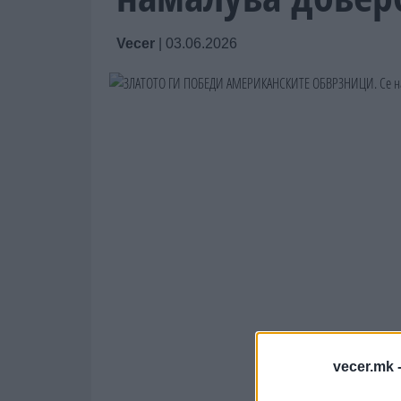
Vecer
|
03.06.2026
vecer.mk 