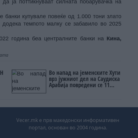
 да ја поттикнуваат силната побарувачка на
е банки купувале повеќе од 1.000 тони злато
, додека темпото малку се забавило во 2025
2022 година беа централните банки на
Кина,
јата
ЕН
Во напад на јеменските Хути
врз јужниот дел на Саудиска
Арабија повредени се 11
цивили
Vecer.mk е прв македонски информативен
портал, основан во 2004 година.