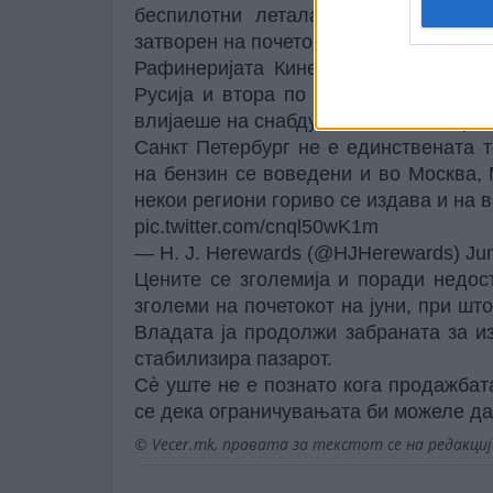
беспилотни летала врз рафинериит
затворен на почетокот на мај.
Рафинеријата Кинеф, дел од Сургут
Русија и втора по големина во земј
влијаеше на снабдувањето на североз
Санкт Петербург не е единствената 
на бензин се воведени и во Москва, 
некои региони гориво се издава и на 
pic.twitter.com/cnql50wK1m
— H. J. Herewards (@HJHerewards)
Ju
Цените се зголемија и поради недост
зголеми на почетокот на јуни, при шт
Владата ја продолжи забраната за из
стабилизира пазарот.
Сè уште не е познато кога продажбат
се дека ограничувањата би можеле да 
© Vecer.mk, правата за текстот се на редакци