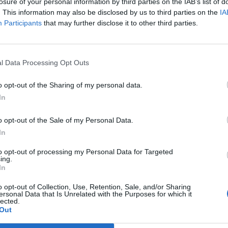
losure of your personal information by third parties on the IAB’s list of
. This information may also be disclosed by us to third parties on the
IA
Participants
that may further disclose it to other third parties.
l Data Processing Opt Outs
 Петербург стануваат построги. Мрежата на
o opt-out of the Sharing of my personal data.
рога граница, со максимум 20 литри бензин АИ
In
Санкт Петербург по Москва и другите региони.
o opt-out of the Sale of my Personal Data.
 од претходните: претходно, ограничувањето
In
 „Киришијавтосервис“, која работи заедно со
има десетици бензински пумпи во регионот.
to opt-out of processing my Personal Data for Targeted
ing.
“ исто така ја намалија продажбата, но со
In
o opt-out of Collection, Use, Retention, Sale, and/or Sharing
ersonal Data that Is Unrelated with the Purposes for which it
ne 13, 2026
lected.
ваат прекините на логистички проблеми и
Out
 АИ -95. Ситуацијата се влоши по нападите со