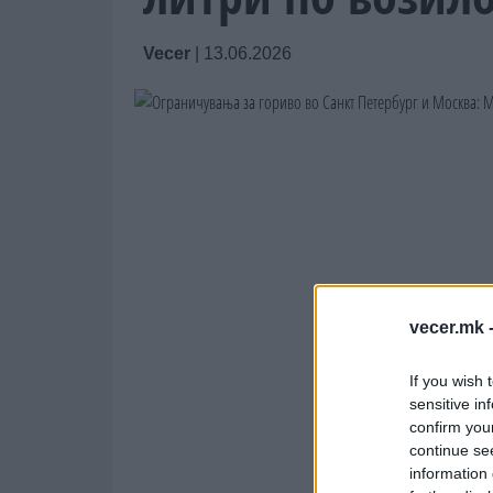
Vecer
|
13.06.2026
vecer.mk 
If you wish 
sensitive in
confirm you
continue se
information 