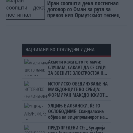
Иран соопшти дека постигнал
договор со Оман за рута за
превоз низ Ормутскиот теснец
НАЈЧИТАНИ ВО ПОСЛЕДНИ 7 ДЕНА
Ахмети кажа што го мачи:
СЛУШАМ, САКААТ ДА СЕ СУДИ
ЗА ВОЕНИТЕ ЗЛОСТРОСТВА НА
УЧК...
ИСТОРИСКО ОБЕДИНУВАЊЕ НА
МАКЕДОНЦИТЕ ВО СРБИЈА:
ФОРМИРАН МАКЕДОНСКИОТ
НАЦИОНАЛЕН СОЈУЗ
УЛЦИЊ Е АЛБАНСКИ, ЌЕ ГО
ОСЛОБОДИМЕ- Скандалозна
објава на вицепремиерот на
Црна Гора
ПРЕДУПРЕДЕНИ СЕ: „Бугарија