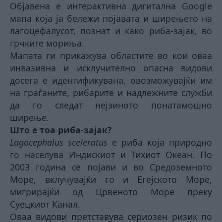
Објавена е интерактивна дигитална Google
мапа која ја бележи појавата и ширењето на
лагоцефалусот, познат и како риба-зајак, во
грчките мориња.
Мапата ги прикажува областите во кои оваа
инвазивна и исклучително опасна видови
досега е идентификувана, овозможувајќи им
на граѓаните, рибарите и надлежните служби
да го следат нејзиното понатамошно
ширење.
Што е тоа риба-зајак?
Lagocephalus sceleratus
е риба која природно
го населува Индискиот и Тихиот Океан. По
2003 година се појави и во Средоземното
Море, вклучувајќи го и Егејското Море,
мигрирајќи од Црвеното Море преку
Суецкиот Канал.
Оваа видови претставува сериозен ризик по