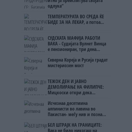
итно ја преиспитува својата
одлука“
ТЕМПЕРАТУРАТА ВО СРЕДА ЌЕ
БИДЕ ЗА НА ЛЕКАР, а потоа...
СУДСКАТА МАФИЈА РАБОТИ
ВАКА - Судијата Вулнет Винца
е пензиониран, три дена
откако му го врати пасошот
Северна Кореја и Русија градат
на бизнисменот Марковски
мистериозен мост
ТЕЖОК ДЕН И ЈАВНО
ДЕМОЛИРАЊЕ НА ФИЛИПЧЕ:
Мицкоски откри дека
човекот појма нема од
Исчезнаа десетмина
ништо, освен за кеш
алпинисти во лавина во
Пакистан- меѓу нив и познат
Непалец
БЕЛ ШТРАЈК НА ГРАНИЦИТЕ:
Вака не било никогаш на