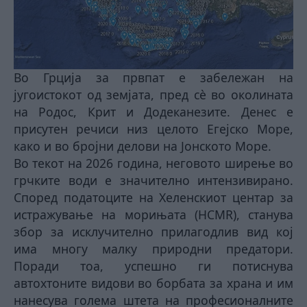
Во Грција за првпат е забележан на
југоистокот од земјата, пред сè во околината
на Родос, Крит и Додеканезите. Денес е
присутен речиси низ целото Егејско Море,
како и во бројни делови на Јонското Море.
Во текот на 2026 година, неговото ширење во
грчките води е значително интензивирано.
Според податоците на Хеленскиот центар за
истражување на морињата (HCMR), станува
збор за исклучително прилагодлив вид кој
има многу малку природни предатори.
Поради тоа, успешно ги потиснува
автохтоните видови во борбата за храна и им
нанесува голема штета на професионалните