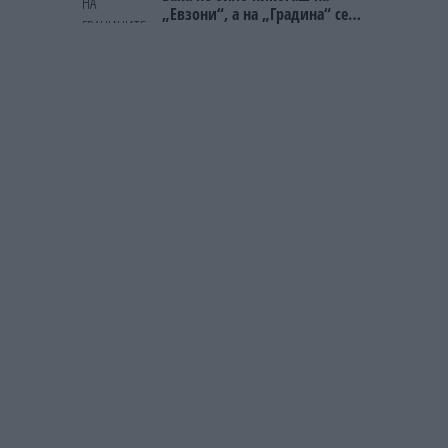
„Евзони“, а на „Градина“ се
чека и пет часа