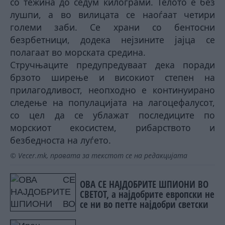
со тежина до седум килограми. Телото е без
лушпи, а во вилицата се наоѓаат четири
големи заби. Се храни со бентосни
безрбетници, додека нејзините јајца се
полагаат во морската средина.
Стручњаците предупредуваат дека поради
брзото ширење и високиот степен на
прилагодливост, неопходно е континуирано
следење на популацијата на лагоцефалусот,
со цел да се ублажат последиците по
морскиот екосистем, рибарството и
безбедноста на луѓето.
© Vecer.mk, правата за текстот се на редакцијата
ОВА СЕ НАЈДОБРИТЕ ШПИОНИ ВО
СВЕТОТ, а најдобрите европски не
се ни во петте најдобри светски