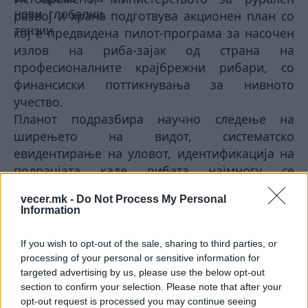
развој и храна подготвува акционен план со
кој е предвидена пилот-програма за насочен
излов на риба-зајак од страна на
професионалните крајбрежни рибари, со
финансиски поттикнувања за нивното
учество.
Планот подразбира научно следење на
ширењето на видот, систематско
евидентирање на уловот, идентификација на
подрачјата каде рибата најмногу се
концентрира, како и изработка на процедури
vecer.mk -
Do Not Process My Personal
за безбедно управување со собраната
Information
биомаса.
Во изработката на планот се користи и
If you wish to opt-out of the sale, sharing to third parties, or
искуството на Кипар, каде што веќе е
processing of your personal or sensitive information for
спроведена слична програма за контролиран
targeted advertising by us, please use the below opt-out
section to confirm your selection. Please note that after your
излов. Пилот-проектот ќе биде финансиран од
opt-out request is processed you may continue seeing