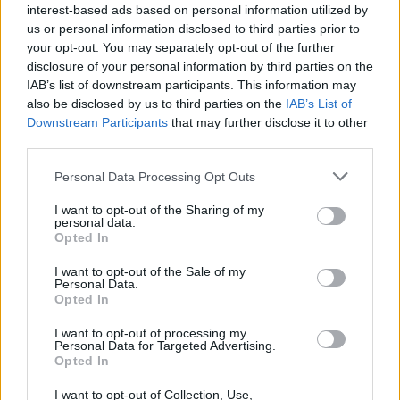
Политиката за рибарство, аквакултура и море
interest-based ads based on personal information utilized by
(PALYTH), а планот е веќе испратен до
us or personal information disclosed to third parties prior to
Европската комисија за одобрување.
your opt-out. You may separately opt-out of the further
Генералниот секретар за рурален развој и
disclosure of your personal information by third parties on the
IAB’s list of downstream participants. This information may
храна, Спирос Протопсалтис, изјави дека
also be disclosed by us to third parties on the
IAB’s List of
проблемот со рибата-зајак ги надминува
Downstream Participants
that may further disclose it to other
рамките на рибарството, бидејќи претставува
third parties.
предизвик и за зачувување на морскиот
биодиверзитет и за јавното здравје. Како што
Personal Data Processing Opt Outs
нагласи тој, неговото решавање бара научно
I want to opt-out of the Sharing of my
заснован пристап и блиска соработка со
personal data.
Opted In
рибарите.
Присутна е и во други делови на
I want to opt-out of the Sale of my
Personal Data.
Медитеранот
Opted In
Присуството на овој вид е забележано и во
други делови на Медитеранот. Поранешните
I want to opt-out of processing my
Personal Data for Targeted Advertising.
набљудувања датираат од 2013 година, кога
Opted In
беше регистриран во водите околу островот
I want to opt-out of Collection, Use,