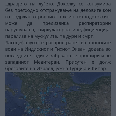
здравјето на луѓето. Доколку се конзумира
без претходно отстранување на деловите кои
го содржат отровниот токсин тетродотоксин,
може да предизвика респираторни
нарушувања, циркулаторна инсуфициенција,
парализа на мускулите, па дури и смрт.
Лагоцефалусот е распространет во тропските
води на Индискиот и Тихиот Океан, додека во
последните години забрзано се прошири и во
западниот Медитеран. Присутен е долж
бреговите на Израел, јужна Турција и Кипар.