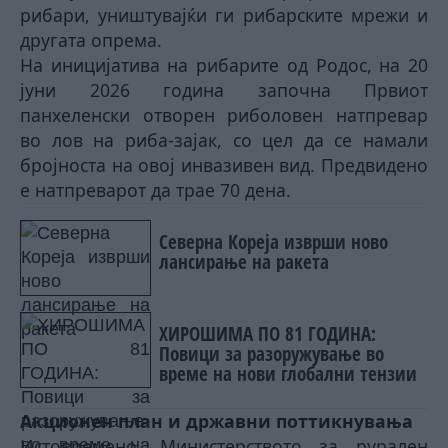
рибари, уништувајќи ги рибарските мрежи и
другата опрема.
На иницијатива на рибарите од Родос, на 20
јуни 2026 година започна Првиот
панхеленски отворен риболовен натпревар
во лов на риба-зајак, со цел да се намали
бројноста на овој инвазивен вид. Предвидено
е натпреварот да трае 70 дена.
Северна Кореја изврши ново
лансирање на ракета
ХИРОШИМА ПО 81 ГОДИНА:
Повици за разоружување во
време на нови глобални тензии
Акционен план и државни поттикнувања
Истовремено, Министерството за рурален