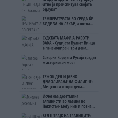
итно ја преиспитува својата
одлука“
ТЕМПЕРАТУРАТА ВО СРЕДА ЌЕ
БИДЕ ЗА НА ЛЕКАР, а потоа...
СУДСКАТА МАФИЈА РАБОТИ
ВАКА - Судијата Вулнет Винца
е пензиониран, три дена
откако му го врати пасошот
Северна Кореја и Русија градат
на бизнисменот Марковски
мистериозен мост
ТЕЖОК ДЕН И ЈАВНО
ДЕМОЛИРАЊЕ НА ФИЛИПЧЕ:
Мицкоски откри дека
човекот појма нема од
Исчезнаа десетмина
ништо, освен за кеш
алпинисти во лавина во
Пакистан- меѓу нив и познат
Непалец
БЕЛ ШТРАЈК НА ГРАНИЦИТЕ: