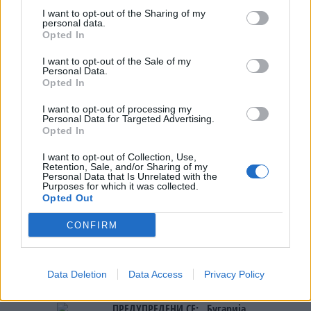
I want to opt-out of the Sharing of my
ХИРОШИМА ПО 81 ГОДИНА:
personal data.
Повици за разоружување во
Opted In
време на нови глобални тензии
I want to opt-out of the Sale of my
Personal Data.
Opted In
I want to opt-out of processing my
Personal Data for Targeted Advertising.
НАЈЧИТАНИ ВО ПОСЛЕДНИ 7 ДЕНА
Opted In
Ахмети кажа што го мачи:
I want to opt-out of Collection, Use,
СЛУШАМ, САКААТ ДА СЕ СУДИ
Retention, Sale, and/or Sharing of my
Personal Data that Is Unrelated with the
ЗА ВОЕНИТЕ ЗЛОСТРОСТВА НА
Purposes for which it was collected.
УЧК...
Opted Out
ИСТОРИСКО ОБЕДИНУВАЊЕ НА
МАКЕДОНЦИТЕ ВО СРБИЈА:
CONFIRM
ФОРМИРАН МАКЕДОНСКИОТ
НАЦИОНАЛЕН СОЈУЗ
УЛЦИЊ Е АЛБАНСКИ, ЌЕ ГО
ОСЛОБОДИМЕ- Скандалозна
Data Deletion
Data Access
Privacy Policy
објава на вицепремиерот на
Црна Гора
ПРЕДУПРЕДЕНИ СЕ: „Бугарија