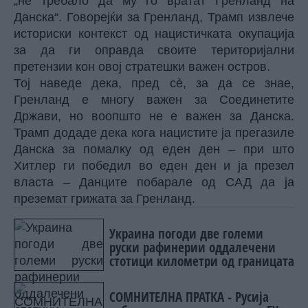
„не требало да му го вратат Гренланд на
Данска“. Говорејќи за Гренланд, Трамп извлече
историски контекст од нацистичката окупација
за да ги оправда своите територијални
претензии кон овој стратешки важен остров.
Тој наведе дека, пред сè, за да се знае,
Гренланд е многу важен за Соединетите
Држави, но воопшто не е важен за Данска.
Трамп додаде дека кога нацистите ја прегазиле
Данска за помалку од еден ден – при што
Хитлер ги победил во еден ден и ја презел
власта – Данците побарале од САД да ја
преземат грижата за Гренланд.
Украина погоди две големи
руски рафинерии оддалечени
стотици километри од границата
СОМНИТЕЛНА ПРАТКА - Русија