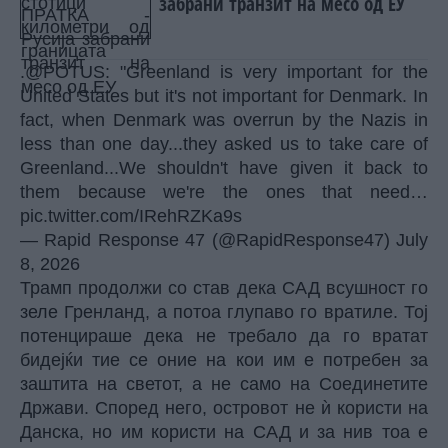
забрани транзит на месо од ЕУ
.
@POTUS
: "Greenland is very important for the
United States but it's not important for Denmark. In
fact, when Denmark was overrun by the Nazis in
less than one day...they asked us to take care of
Greenland...We shouldn't have given it back to
them because we're the ones that need…
pic.twitter.com/IRehRZKa9s
— Rapid Response 47 (@RapidResponse47)
July
8, 2026
Трамп продолжи со став дека САД всушност го
зеле Гренланд, а потоа глупаво го вратиле. Тој
потенцираше дека не требало да го вратат
бидејќи тие се оние на кои им е потребен за
заштита на светот, а не само на Соединетите
Држави. Според него, островот не ѝ користи на
Данска, но им користи на САД и за нив тоа е