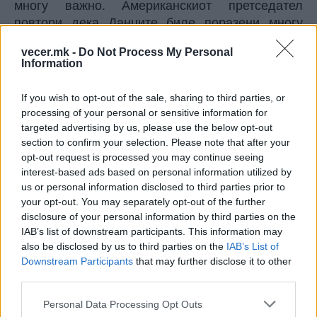
многу важно. Американскиот претседател
повтори дека Данците биле поразени многу
брзо од нацистите и Хитлер, за помалку од
vecer.mk -
Do Not Process My Personal
еден ден, и кога тоа се случило, веднаш го
Information
префрлиле Гренланд на САД. Тој истакна дека
островот бил нивен, тие се грижеле за него, а
If you wish to opt-out of the sale, sharing to third parties, or
потоа го вратиле без да знае ни зошто. Трамп
processing of your personal or sensitive information for
направи паралела и со Панамскиот Канал,
targeted advertising by us, please use the below opt-out
велејќи дека тој сигурно не би го вратил ниту
section to confirm your selection. Please note that after your
него, особено сега кога Кина се обидува да го
opt-out request is processed you may continue seeing
interest-based ads based on personal information utilized by
преземе Панамскиот Канал, нагласувајќи дека
us or personal information disclosed to third parties prior to
тоа нема да се случи и заклучувајќи дека сето
your opt-out. You may separately opt-out of the further
тоа е интересно.
disclosure of your personal information by third parties on the
© Vecer.mk, правата за текстот се на редакцијата
IAB’s list of downstream participants. This information may
also be disclosed by us to third parties on the
IAB’s List of
Downstream Participants
that may further disclose it to other
Северна Кореја изврши ново
third parties.
лансирање на ракета
Personal Data Processing Opt Outs