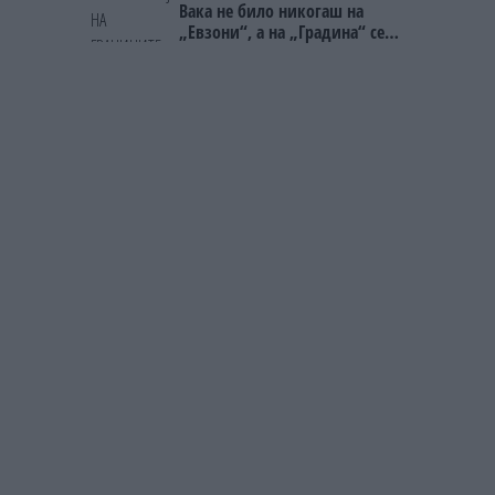
Вака не било никогаш на
„Евзони“, а на „Градина“ се
чека и пет часа