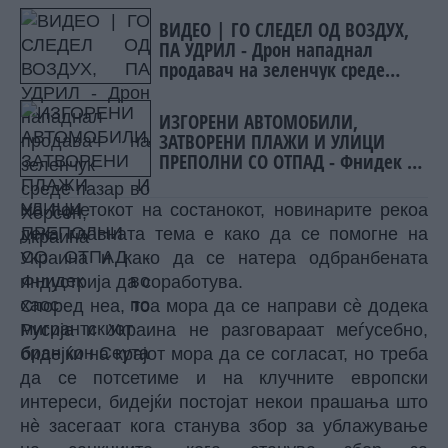
ВИДЕО | ГО СЛЕДЕЛ ОД ВОЗДУХ,
ПА УДРИЛ - Дрон нападнал
продавач на зеленчук среде
пазар во Херсон, Украина
ИЗГОРЕНИ АВТОМОБИЛИ,
ЗАТВОРЕНИ ПЛАЖИ И УЛИЦИ
ПРЕПОЛНИ СО ОТПАД - Фнидек во
хаос по мигрантскиот бран кон
Сеута
На почетокот на состанокот, новинарите рекоа
дека главната тема е како да се помогне на
Украина и како да се натера одбранбената
индустрија да соработува.
Според неа, тоа мора да се направи сè додека
Русија и Украина не разговараат меѓусебно,
бидејќи на крајот мора да се согласат, но треба
да се потсетиме и на клучните европски
интереси, бидејќи постојат некои прашања што
нè засегаат кога станува збор за ублажување