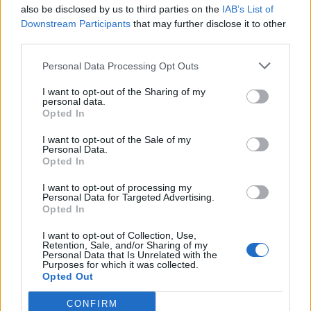
Ахмети кажа што го мачи:
also be disclosed by us to third parties on the
IAB’s List of
СЛУШАМ, САКААТ ДА СЕ СУДИ
Downstream Participants
that may further disclose it to other
ЗА ВОЕНИТЕ ЗЛОСТРОСТВА НА
third parties.
УЧК...
ИСТОРИСКО ОБЕДИНУВАЊЕ НА
МАКЕДОНЦИТЕ ВО СРБИЈА:
Personal Data Processing Opt Outs
ФОРМИРАН МАКЕДОНСКИОТ
НАЦИОНАЛЕН СОЈУЗ
I want to opt-out of the Sharing of my
personal data.
ТЕЖОК ДЕН И ЈАВНО
Opted In
ДЕМОЛИРАЊЕ НА ФИЛИПЧЕ:
Мицкоски откри дека
I want to opt-out of the Sale of my
човекот појма нема од
Personal Data.
ПРЕДУПРЕДЕНИ СЕ: „Бугарија
ништо, освен за кеш
Opted In
итно ја преиспитува својата
одлука“
I want to opt-out of processing my
Personal Data for Targeted Advertising.
ТЕМПЕРАТУРАТА ВО СРЕДА ЌЕ
Opted In
БИДЕ ЗА НА ЛЕКАР, а потоа...
I want to opt-out of Collection, Use,
Retention, Sale, and/or Sharing of my
Personal Data that Is Unrelated with the
СУДСКАТА МАФИЈА РАБОТИ
Purposes for which it was collected.
ВАКА - Судијата Вулнет Винца
Opted Out
е пензиониран, три дена
откако му го врати пасошот
CONFIRM
Северна Кореја и Русија градат
на бизнисменот Марковски