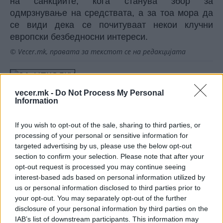
на санкциите, кога станува збор за
одмрзнување на средствата, а за тоа мора да
се види дека се почитуваат некои клучни
европски безбедносни интереси.
© Vecer.mk, правата за текстот се на редакцијата
ЗА НЕКОЛКУ МИЛИМЕТРИ
ИЗБЕГНАТА ЕНЕРГЕТСКА КРИЗА -
vecer.mk -
Do Not Process My Personal
Унгарија за влакно ја спаси
Information
нуклеарката Пакс
КАСПИСКОТО МОРЕ – Следната
If you wish to opt-out of the sale, sharing to third parties, or
експлозивна точка на светската
processing of your personal or sensitive information for
криза
targeted advertising by us, please use the below opt-out
section to confirm your selection. Please note that after your
opt-out request is processed you may continue seeing
interest-based ads based on personal information utilized by
us or personal information disclosed to third parties prior to
your opt-out. You may separately opt-out of the further
НАЈЧИТАНИ ВО ПОСЛЕДНИ 7 ДЕНА
disclosure of your personal information by third parties on the
IAB’s list of downstream participants. This information may