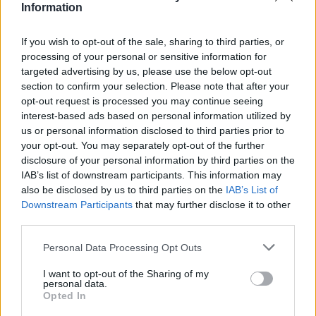
сили го заробија Мадуро во неговиот комплекс
Information
во Каракас.
Сличен развој беше забележан и во Иран, каде
If you wish to opt-out of the sale, sharing to third parties, or
што многу поголема флота американски
processing of your personal or sensitive information for
разузнавачки авиони и беспилотни летала
targeted advertising by us, please use the below opt-out
отворено го следеа јужниот брег на Иран пред
section to confirm your selection. Please note that after your
opt-out request is processed you may continue seeing
заедничките американско-израелски напади.
interest-based ads based on personal information utilized by
P-8A Poseidon, RC-135V Rivet Joint и MQ-4C
us or personal information disclosed to third parties prior to
Triton - авиони кои се забележани и во близина
your opt-out. You may separately opt-out of the further
на Куба во последните недели - се меѓу
disclosure of your personal information by third parties on the
авионите активни и во конфликтот во Иран.
IAB’s list of downstream participants. This information may
Од почетокот на 2025 година, десетици од
also be disclosed by us to third parties on the
IAB’s List of
истите овие американски авиони за надзор
Downstream Participants
that may further disclose it to other
third parties.
оперираат околу украинската воена зона, во
близина на геополитичките жаришта на
Personal Data Processing Opt Outs
Корејскиот Полуостров и по должината на
западната руска граница.
I want to opt-out of the Sharing of my
personal data.
Агрегатните податоци собрани од adsb.exposed
Opted In
покажуваат дека летовите во овие и други