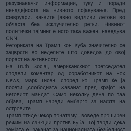
разузнавачки информации, туку и поради
ненадејноста на нивното појавување. Пред
февруари, ваквите јавно видливи летови во
областа беа исклучително ретки. Нивниот
политички тајминг е исто така важен, наведува
CNN.
Реториката на Трамп кон Куба значително се
зацврсти во неделите што доведоа до овој
пораст на активности.
На Truth Social, американскиот претседател
сподели коментар од соработникот на Fox
News, Марк Тисен, според кој Трамп ќе ја
посети „слободната Хавана“ пред крајот на
неговиот мандат. Само неколку дена по таа
објава, Трамп нареди ембарго за нафта на
островите.
Трамп отиде чекор понатаму - воведе проширен
режим на санкции против Куба. Тој тврди дека
земјата е „закана“ за националната безбедност