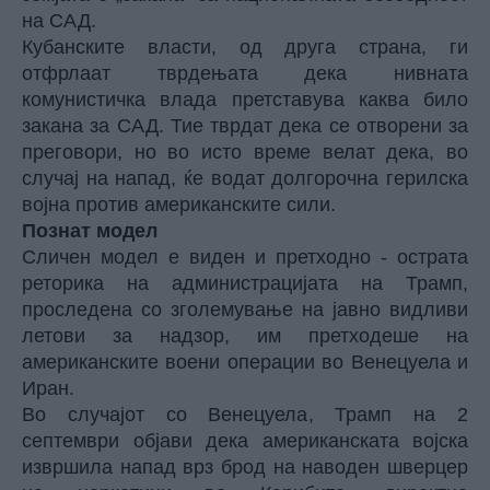
на САД.
Кубанските власти, од друга страна, ги
отфрлаат тврдењата дека нивната
комунистичка влада претставува каква било
закана за САД. Тие тврдат дека се отворени за
преговори, но во исто време велат дека, во
случај на напад, ќе водат долгорочна герилска
војна против американските сили.
Познат модел
Сличен модел е виден и претходно - острата
реторика на администрацијата на Трамп,
проследена со зголемување на јавно видливи
летови за надзор, им претходеше на
американските воени операции во Венецуела и
Иран.
Во случајот со Венецуела, Трамп на 2
септември објави дека американската војска
извршила напад врз брод на наводен шверцер