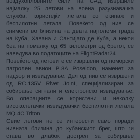
воздухопловните сили на САД извршиле
најмалку 25 летови на воена разузнавачка
служба, користејќи летала со екипаж и
беспилотни летала. Повеќето од нив се
снимени во близина на двата најголеми града
на Куба, Хавана и Сантијаго де Куба, а некои
беа на помалку од 65 километри од брегот, се
наведува во податоците на FlightRadar24.
Повеќето од летовите се извршени од поморски
патролен авион P-8A Poseidon, наменет за
надзор и извидување. Дел од нив се извршени
од RC-135V Rivet Joint, специјализиран за
собирање сигнали и електронско извидување.
Во операциите се користени и неколку
високолетачки извидувачки беспилотни летала
MQ-4C Triton.
Овие летови не се интересни само поради
нивната близина до кубанскиот брег, што ги
става во длабок дострел за собирање