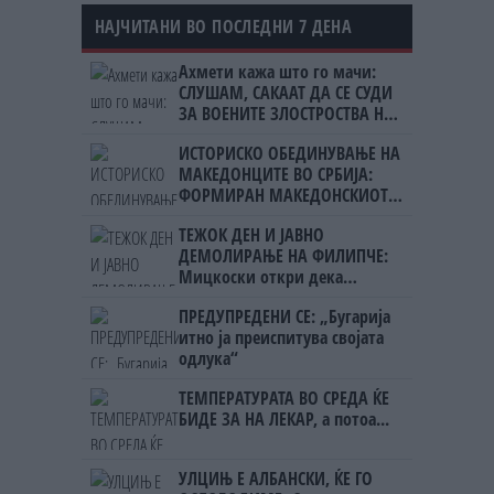
НАЈЧИТАНИ ВО ПОСЛЕДНИ 7 ДЕНА
Ахмети кажа што го мачи:
СЛУШАМ, САКААТ ДА СЕ СУДИ
ЗА ВОЕНИТЕ ЗЛОСТРОСТВА НА
УЧК...
ИСТОРИСКО ОБЕДИНУВАЊЕ НА
МАКЕДОНЦИТЕ ВО СРБИЈА:
ФОРМИРАН МАКЕДОНСКИОТ
НАЦИОНАЛЕН СОЈУЗ
ТЕЖОК ДЕН И ЈАВНО
ДЕМОЛИРАЊЕ НА ФИЛИПЧЕ:
Мицкоски откри дека
човекот појма нема од
ПРЕДУПРЕДЕНИ СЕ: „Бугарија
ништо, освен за кеш
итно ја преиспитува својата
одлука“
ТЕМПЕРАТУРАТА ВО СРЕДА ЌЕ
БИДЕ ЗА НА ЛЕКАР, а потоа...
УЛЦИЊ Е АЛБАНСКИ, ЌЕ ГО