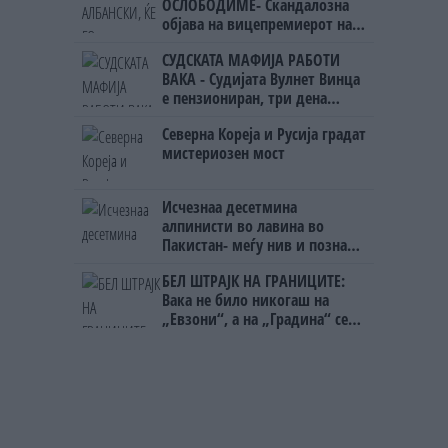
ОСЛОБОДИМЕ- Скандалозна
објава на вицепремиерот на
Црна Гора
СУДСКАТА МАФИЈА РАБОТИ
ВАКА - Судијата Вулнет Винца
е пензиониран, три дена
откако му го врати пасошот
Северна Кореја и Русија градат
на бизнисменот Марковски
мистериозен мост
Исчезнаа десетмина
алпинисти во лавина во
Пакистан- меѓу нив и познат
Непалец
БЕЛ ШТРАЈК НА ГРАНИЦИТЕ:
Вака не било никогаш на
„Евзони“, а на „Градина“ се
чека и пет часа