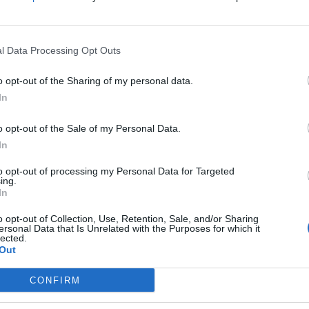
l Data Processing Opt Outs
o opt-out of the Sharing of my personal data.
In
д (MDFR) објави дека, заедно со крајбрежната
животни на Флорида, одговориле на пријавите
o opt-out of the Sale of my Personal Data.
 12:45 часот по локално време во саботажа,
In
 пронајдоа неколку жртви со разни повреди,
to opt-out of processing my Personal Data for Targeted
ing.
со посериозни трауматски повреди“, рече
In
 потврдувајќи дека вкупно 11 пациенти се
онатамошно лекување, но нивната моментална
o opt-out of Collection, Use, Retention, Sale, and/or Sharing
ersonal Data that Is Unrelated with the Purposes for which it
lected.
Out
ИЗГОРЕНИ АВТОМОБИЛИ,
CONFIRM
ЗАТВОРЕНИ ПЛАЖИ И УЛИЦИ
ПРЕПОЛНИ СО ОТПАД -