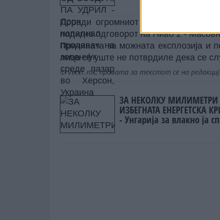
зеленчук среде пазар во
Херсон, Украина
Поради огромниот број повреди и п
подигна одговорот на Ниво 2 - Масовн
Причината за можната експлозија и п
лица сè уште не потврдиле дека се сл
© Vecer.mk, правата за текстот се на редакци
ЗА НЕКОЛКУ МИЛИМЕТРИ
ИЗБЕГНАТА ЕНЕРГЕТСКА К
- Унгарија за влакно ја с
нуклеарката Пакс