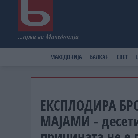
МАКЕДОНИЈА
БАЛКАН
СВЕТ
L
ЕКСПЛОДИРА БР
МАЈАМИ - десет
причината не е 