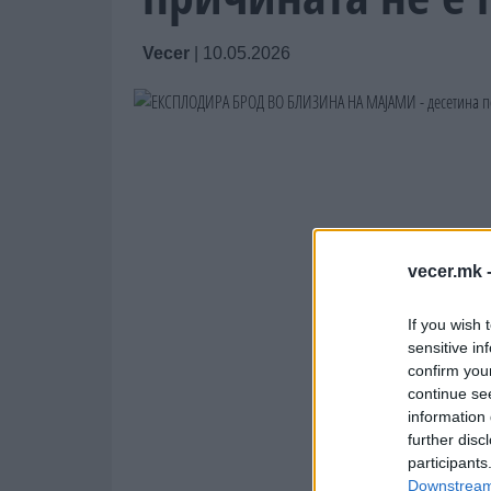
Vecer
|
10.05.2026
vecer.mk 
If you wish 
sensitive in
confirm you
continue se
information 
further disc
participants
Downstream 