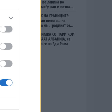
алпинисти во лавина во
Пакистан- меѓу нив и познат
Непалец
БЕЛ ШТРАЈК НА ГРАНИЦИТЕ:
Вака не било никогаш на
„Евзони“, а на „Градина“ се
чека и пет часа
(Видео) СНИМКА СО ПАРИ КОИ
ЈА НАПУШТААТ АЛБАНИЈА, се
тврди дека се на Еди Рама