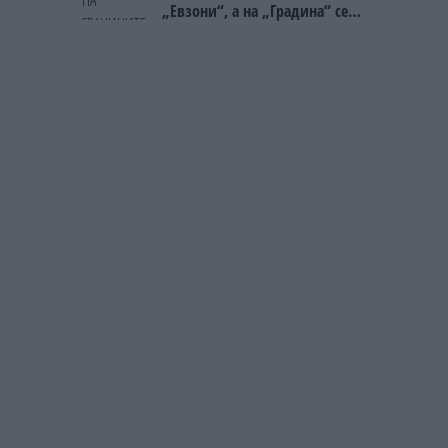
„Евзони“, а на „Градина“ се
чека и пет часа