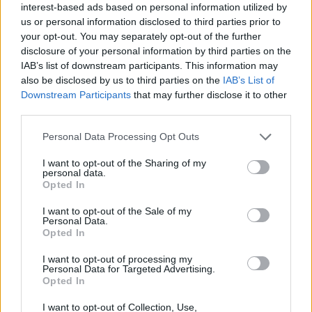
УЕФА го укина правилото кое со
interest-based ads based on personal information utilized by
години ги збунуваше
us or personal information disclosed to third parties prior to
навивачите
your opt-out. You may separately opt-out of the further
disclosure of your personal information by third parties on the
IAB’s list of downstream participants. This information may
also be disclosed by us to third parties on the
IAB’s List of
Downstream Participants
that may further disclose it to other
third parties.
НАЈЧИТАНИ ВО ПОСЛЕДНИ 7 ДЕНА
Personal Data Processing Opt Outs
Ахмети кажа што го мачи:
СЛУШАМ, САКААТ ДА СЕ СУДИ
I want to opt-out of the Sharing of my
ЗА ВОЕНИТЕ ЗЛОСТРОСТВА НА
personal data.
УЧК...
Opted In
ИСТОРИСКО ОБЕДИНУВАЊЕ НА
МАКЕДОНЦИТЕ ВО СРБИЈА:
I want to opt-out of the Sale of my
ФОРМИРАН МАКЕДОНСКИОТ
Personal Data.
НАЦИОНАЛЕН СОЈУЗ
Opted In
ТЕЖОК ДЕН И ЈАВНО
ДЕМОЛИРАЊЕ НА ФИЛИПЧЕ:
I want to opt-out of processing my
Personal Data for Targeted Advertising.
Мицкоски откри дека
Opted In
човекот појма нема од
ПРЕДУПРЕДЕНИ СЕ: „Бугарија
ништо, освен за кеш
I want to opt-out of Collection, Use,
итно ја преиспитува својата