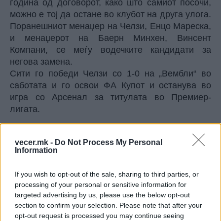
година од договорот, како што самиот посочи,
можно е тој да остане во клубот на друга улога.
Поранешниот менаџер на Челзи, Енцо Мареска,
и менаџерот на Баерн Минхен, Винсент
Компани, се меѓу водечките кандидати за
негова замена.
Сити го победи Челзи со 1-0 на „Вембли“ во
саботата и го освои ФА Купот и останува во
игра со Арсенал за титулата во Премиер-
лигата.
sportmedia.mk
vecer.mk -
Do Not Process My Personal
Information
© Vecer.mk, правата за текстот се на редакцијата
If you wish to opt-out of the sale, sharing to third parties, or
Нејмар направи хаос,
processing of your personal or sensitive information for
претседател на клубот брутално
targeted advertising by us, please use the below opt-out
го навреди: Тој е клошар..
section to confirm your selection. Please note that after your
opt-out request is processed you may continue seeing