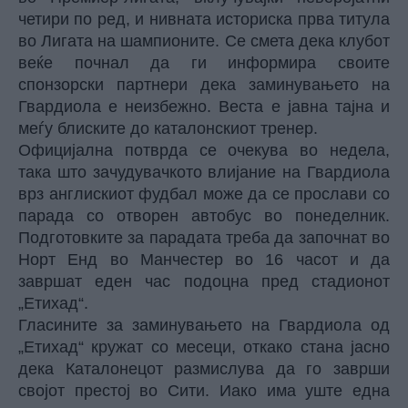
четири по ред, и нивната историска прва титула
во Лигата на шампионите. Се смета дека клубот
веќе почнал да ги информира своите
спонзорски партнери дека заминувањето на
Гвардиола е неизбежно. Веста е јавна тајна и
меѓу блиските до каталонскиот тренер.
Официјална потврда се очекува во недела,
така што зачудувачкото влијание на Гвардиола
врз англискиот фудбал може да се прослави со
парада со отворен автобус во понеделник.
Подготовките за парадата треба да започнат во
Норт Енд во Манчестер во 16 часот и да
завршат еден час подоцна пред стадионот
„Етихад“.
Гласините за заминувањето на Гвардиола од
„Етихад“ кружат со месеци, откако стана јасно
дека Каталонецот размислува да го заврши
својот престој во Сити. Иако има уште една