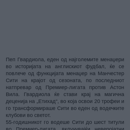
Пеп Гвардиола, еден од најголемите менаџери
во историјата на англискиот фудбал, ќе се
повлече од функцијата менаџер на Манчестер
Сити на крајот од сезоната, по последниот
натпревар од Премиер-лигата против Астон
Вила. Гвардиола ќе стави крај на магична
деценија на „Етихад“, во која освои 20 трофеи и
го трансформираше Сити во еден од водечките
клубови во светот.
55-годишникот го водеше Сити до шест титули
во Премиер-лигата, вклучувајќи неверојатни