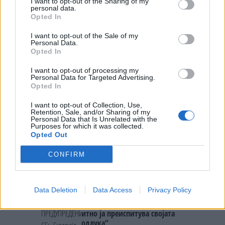
ФОРМИРАН МАКЕДОНСКИОТ
I want to opt-out of the Sharing of my
personal data.
НАЦИОНАЛЕН СОЈУЗ
Opted In
БУГАРИТЕ СО ШОКАНТНО
ОТКРИТИЕ по падот на Дунав,
I want to opt-out of the Sale of my
кренаа дронови да снимаат
Personal Data.
Opted In
ИЗГОРЕНИ АВТОМОБИЛИ,
ЗАТВОРЕНИ ПЛАЖИ И УЛИЦИ
I want to opt-out of processing my
ПРЕПОЛНИ СО ОТПАД -
Personal Data for Targeted Advertising.
Фнидек во хаос по
Opted In
Северна Кореја и Русија градат
мигрантскиот бран кон Сеута
мистериозен мост
I want to opt-out of Collection, Use,
Retention, Sale, and/or Sharing of my
Personal Data that Is Unrelated with the
Purposes for which it was collected.
Ахмети кажа што го мачи:
Opted Out
СЛУШАМ, САКААТ ДА СЕ СУДИ
ЗА ВОЕНИТЕ ЗЛОСТРОСТВА НА
CONFIRM
УЧК...
ЕДВАЈ СЕ ОДГЛАВУВАМЕ ОД
ОБРАЗОВАНИЕТО НА МИЛА
ЦАРОСКА: Кондоми наместо
Data Deletion
Data Access
Privacy Policy
книги
ПРЕДУПРЕДЕНИ СЕ: „Бугарија
итно ја преиспитува својата
одлука“