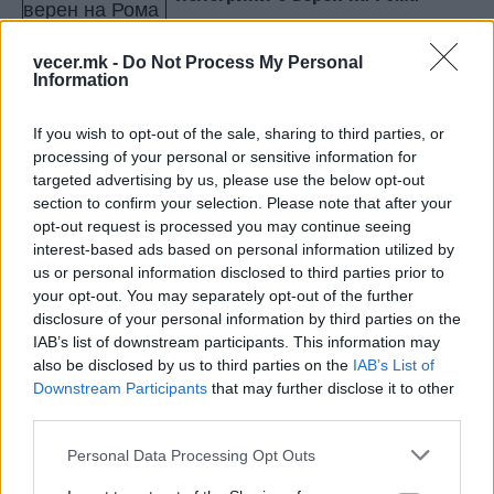
vecer.mk -
Do Not Process My Personal
Information
If you wish to opt-out of the sale, sharing to third parties, or
processing of your personal or sensitive information for
НАЈЧИТАНИ ВО ПОСЛЕДНИ 7 ДЕНА
targeted advertising by us, please use the below opt-out
section to confirm your selection. Please note that after your
СЕ СПРЕМА МЕТЕОРОЛОШКИ
opt-out request is processed you may continue seeing
ХАОС ЗА ЗИМАТА 2026/2027
interest-based ads based on personal information utilized by
us or personal information disclosed to third parties prior to
УЛЦИЊ Е АЛБАНСКИ, ЌЕ ГО
your opt-out. You may separately opt-out of the further
ОСЛОБОДИМЕ- Скандалозна
disclosure of your personal information by third parties on the
објава на вицепремиерот на
IAB’s list of downstream participants. This information may
Црна Гора
also be disclosed by us to third parties on the
IAB’s List of
ТЕМПЕРАТУРАТА ВО СРЕДА ЌЕ
Downstream Participants
that may further disclose it to other
БИДЕ ЗА НА ЛЕКАР, а потоа...
third parties.
ИСТОРИСКО ОБЕДИНУВАЊЕ НА
Personal Data Processing Opt Outs
МАКЕДОНЦИТЕ ВО СРБИЈА: