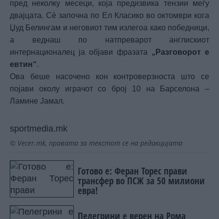
пред неколку месеци, која предизвика тензии меѓу
двајцата. Сè започна по Ел Класико во октомври кога
Џуд Белингам и неговиот тим излегоа како победници,
а веднаш по натпреварот англискиот
интернационалец ја објави фразата
„Разговорот е
евтин“
.
Ова беше насочено кон контроверзноста што се
појави околу играчот со број 10 на Барселона –
Ламине Јамал.
sportmedia.mk
© Vecer.mk, правата за текстот се на редакцијата
Готово е: Феран Торес прави
трансфер во ПСЖ за 50 милиони
евра!
Пелегрини е верен на Рома