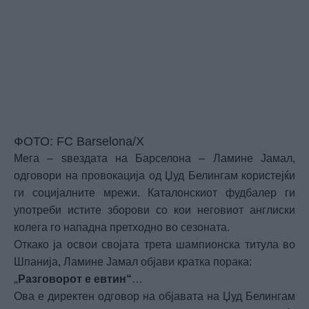
ФОТО: FC Barselona/X
Мега – ѕвездата на Барселона – Ламине Јамал,
одговори на провокација од Џуд Белингам користејќи
ги социјалните мрежи. Каталонскиот фудбалер ги
употреби истите зборови со кои неговиот англиски
колега го нападна претходно во сезоната.
Откако ја освои својата трета шампионска титула во
Шпанија, Ламине Јамал објави кратка порака:
„
Разговорот е евтин“
…
Ова е директен одговор на објавата на Џуд Белингам