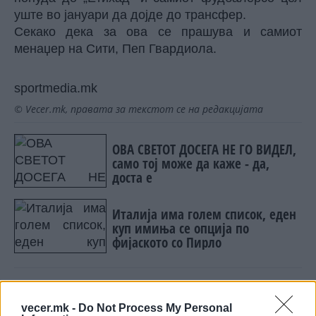
уште во јануари да дојде до трансфер.
Секако дека за ова се прашува и самиот
менаџер на Сити, Пеп Гвардиола.
sportmedia.mk
© Vecer.mk, правата за текстот се на редакцијата
ОВА СВЕТОТ ДОСЕГА НЕ ГО ВИДЕЛ,
само тој може да каже - да,
доста е
Италија има голем список, еден
куп имиња се опција по
фијаското со Пирло
vecer.mk -
Do Not Process My Personal