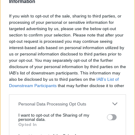
Information
НАЈЧИТАНИ ВО ПОСЛЕДНИ 7 ДЕНА
МАКЕДОНИЈА ИМА СВЕТСКА
If you wish to opt-out of the sale, sharing to third parties, or
ПИСТА: Огромниот Боинг 777
processing of your personal or sensitive information for
на индиската претседателка
targeted advertising by us, please use the below opt-out
на Меѓународниот Аеродром
section to confirm your selection. Please note that after your
Халанд донесе одлука за
Скопје
opt-out request is processed you may continue seeing
својата иднина
interest-based ads based on personal information utilized by
us or personal information disclosed to third parties prior to
ПРЕСВРТ И ПРОТЕСТИ ВО
your opt-out. You may separately opt-out of the further
УКРАИНА, Зеленски доби
disclosure of your personal information by third parties on the
ултиматум: „Мора да си оди,
IAB’s list of downstream participants. This information may
крајниот рок е петок!“
also be disclosed by us to third parties on the
IAB’s List of
СКОКНА МИНИМАЛНИОТ
Downstream Participants
that may further disclose it to other
ИЗНОС ЗА К-15: Еве колку
third parties.
пари ќе ви легнат на сметка
годинава
Personal Data Processing Opt Outs
Израел гради ѕид долг повеќе
од 23 километри и ја дели
I want to opt-out of the Sharing of my
Газа на два дела
personal data.
Opted In
Црна Гора ја уапси жената која
ги БРАНЕЛА ДЕЦАТА И СВОЕТО