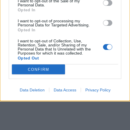
I want to opt-out of the Sale of my
КУЧЕ РАСПАРЧЕНО ОД
Personal Data.
ШАРПЛАНИНЕЦ?!
Opted In
ЗА БЕРТА ОД АВСТРИЈА
НАЈСКАПАТА, ЗА МАРИЈА ОД
I want to opt-out of processing my
ГРЦИЈА - НАЈЕФТИНАТА
Personal Data for Targeted Advertising.
Opted In
СЛАВНАТА КАРИЕРА НА
ПОРАНЕШНИОТ ТЕХНИЧКИ
I want to opt-out of Collection, Use,
Retention, Sale, and/or Sharing of my
ПРЕМИЕР ОЛИВЕР СПАСОВСКИ
Personal Data that Is Unrelated with the
Purposes for which it was collected.
(Видео) ШТО ДА ПРАВИ
Opted Out
БУГАРКА НА ПЛАЖА ВО
ГРЦИЈА, кога децата бараат
CONFIRM
домашно месо
Дубаи остана без туристи- им
даваат награди на оние кои
ќе го донесат семејството или
Data Deletion
Data Access
Privacy Policy
пријателите