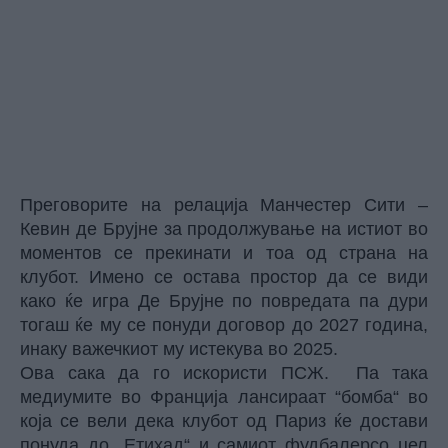
Преговорите на релација Манчестер Сити –
Кевин де Брујне за продолжување на истиот во
моментов се прекинати и тоа од страна на
клубот. Имено се остава простор да се види
како ќе игра Де Брујне по повредата па дури
тогаш ќе му се понуди договор до 2027 година,
инаку важечкиот му истекува во 2025.
Ова сака да го искористи ПСЖ. Па така
медиумите во Франција лансираат “бомба“ во
која се вели дека клубот од Париз ќе достави
понуда до „Етихад“ и самиот фудбалерсо цел