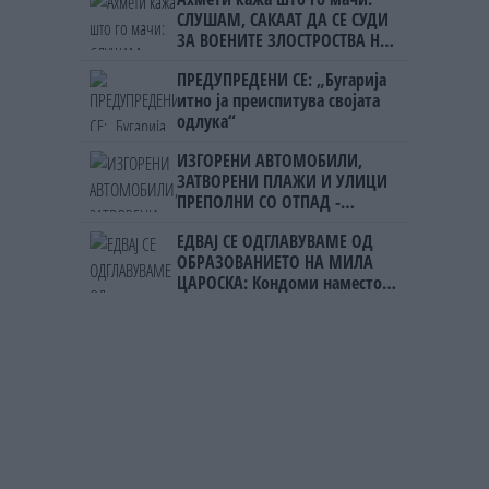
СЛУШАМ, САКААТ ДА СЕ СУДИ
ЗА ВОЕНИТЕ ЗЛОСТРОСТВА НА
УЧК...
ПРЕДУПРЕДЕНИ СЕ: „Бугарија
итно ја преиспитува својата
одлука“
ИЗГОРЕНИ АВТОМОБИЛИ,
ЗАТВОРЕНИ ПЛАЖИ И УЛИЦИ
ПРЕПОЛНИ СО ОТПАД -
Фнидек во хаос по
ЕДВАЈ СЕ ОДГЛАВУВАМЕ ОД
мигрантскиот бран кон Сеута
ОБРАЗОВАНИЕТО НА МИЛА
ЦАРОСКА: Кондоми наместо
книги