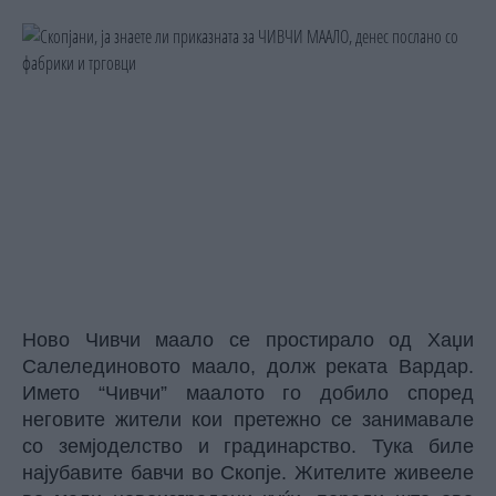
Ново Чивчи маало се простирало од Хаџи
Салелединовото маало, долж реката Вардар.
Името “Чивчи” маалото го добило според
неговите жители кои претежно се занимавале
со земјоделство и градинарство. Тука биле
најубавите бавчи во Скопје. Жителите живееле