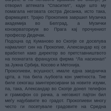
отворил аптеката “Спасител”, каде што му
помагала неговата сестра Десанка, исто така,
фармацевт. Трајко Прокопиев завршил Музичка
академија во Белград, а Музички
конзерваториум во Прага кај прочуениот
професор Дедечак.
Подоцна од Куманово во Скопје се доселува
најмалиот син на Прокопие, Александар кој се
вработил како директор во претставништвото
на познатата француска фирма “Ла насионал”
за Јужна Србија, Косово и Метохија.
Прокопиеви, всушност, имале една заедничка
црта, а тоа била љубовта кон уметноста. Тие
биле секогаш заинтересирани за новите изуми,
па, така, Александар во Скопје донел телефон
и грамофон со рачка, а неговиот пајтон бил
меѓу најубавите во градот. Прокопиеви многу
често ги посетувале градовите на Средна