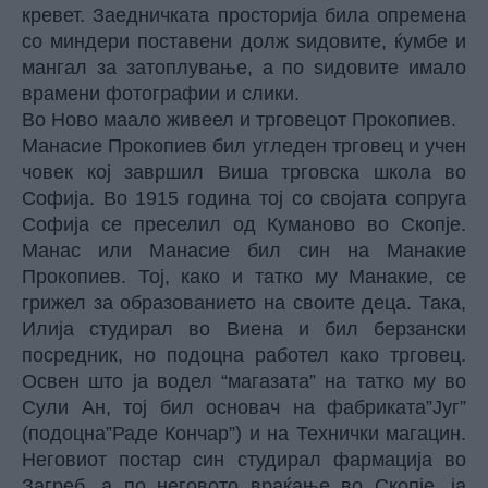
кревет. Заедничката просторија била опремена
со миндери поставени долж ѕидовите, ќумбе и
мангал за затоплување, а по ѕидовите имало
врамени фотографии и слики.
Во Ново маало живеел и трговецот Прокопиев.
Манасие Прокопиев бил угледен трговец и учен
човек кој завршил Виша трговска школа во
Софија. Во 1915 година тој со својата сопруга
Софија се преселил од Куманово во Скопје.
Манас или Манасие бил син на Манакие
Прокопиев. Тој, како и татко му Манакие, се
грижел за образованието на своите деца. Така,
Илија студирал во Виена и бил берзански
посредник, но подоцна работел како трговец.
Освен што ја водел “магазата” на татко му во
Сули Ан, тој бил основач на фабриката”Југ”
(подоцна”Раде Кончар”) и на Технички магацин.
Неговиот постар син студирал фармација во
Загреб, а по неговото враќање во Скопје, ја