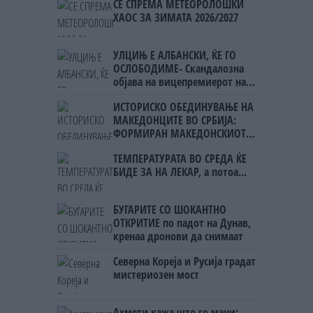
СЕ СПРЕМА МЕТЕОРОЛОШКИ
ХАОС ЗА ЗИМАТА 2026/2027
УЛЦИЊ Е АЛБАНСКИ, ЌЕ ГО
ОСЛОБОДИМЕ- Скандалозна
објава на вицепремиерот на
Црна Гора
ИСТОРИСКО ОБЕДИНУВАЊЕ НА
МАКЕДОНЦИТЕ ВО СРБИЈА:
ФОРМИРАН МАКЕДОНСКИОТ
НАЦИОНАЛЕН СОЈУЗ
ТЕМПЕРАТУРАТА ВО СРЕДА ЌЕ
БИДЕ ЗА НА ЛЕКАР, а потоа...
БУГАРИТЕ СО ШОКАНТНО
ОТКРИТИЕ по падот на Дунав,
кренаа дронови да снимаат
Северна Кореја и Русија градат
мистериозен мост
Ахмети кажа што го мачи: