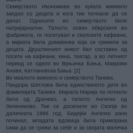
Семејството Икономови во куќата живеело
заедно со децата и кога тие почнале да се
делат. Односите во семејството биле
патријархални. Таткото, освен обврските во
фабриката, ги посетувал и скопските кафеани,
а мајката била домаќинка која се грижела за
децата. Друштвениот живот бил составен од
посети на кафеани, кина, театар, а во летниот
период се одело во Врњачка Бања, Маврови
Анови, Катлановска Бања. [2]
Во маалото живеело и семејството Таневи.
Пандора Шетлова била единственото дете во
фамилијата Таневи. Мајката Марија по потекло
била од Драчево, а таткото Ангелко од
Зелениково. Тие се доселиле во Скопје во
далечната 1886 год. Бидејќи Ангелко рано
починал, младата вдовица била приморана
сама да се грижи за себе и за својата малечка