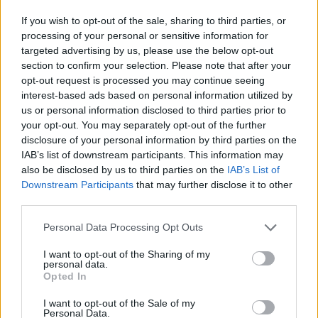
доселувањето на жителите од скопските села
If you wish to opt-out of the sale, sharing to third parties, or
не се вршело само во Ново маало туку и во
processing of your personal or sensitive information for
северните реони на градот, поточно во Топаана
targeted advertising by us, please use the below opt-out
section to confirm your selection. Please note that after your
и Чаир каде што живееле земјоделци и
opt-out request is processed you may continue seeing
занаетчии доселени од околината на Скопје во
interest-based ads based on personal information utilized by
почетокот на овој век”.
us or personal information disclosed to third parties prior to
Меѓу жителите на Ново маало бил и Стефан
your opt-out. You may separately opt-out of the further
Петровски, бербер.
disclosure of your personal information by third parties on the
Во Ново маало, на улицата “Битолска” се
IAB’s list of downstream participants. This information may
наоѓала неговата куќа. Во неговиот берберски
also be disclosed by us to third parties on the
IAB’s List of
Downstream Participants
that may further disclose it to other
дуќан работел заедно со двата сина Методие и
third parties.
Димче. Се оженил во 1928 година и продолжил
да работи со татко му во берберски салон кој се
Personal Data Processing Opt Outs
наоѓал во близина на црквата Света
Богородица.
I want to opt-out of the Sharing of my
personal data.
Куќата на Стефан Петровски била на кат.
Opted In
Според сеќавањето на најмалото дете од оваа
I want to opt-out of the Sale of my
скопска фамилија,Олга [6] , во приземниот дел
Personal Data.