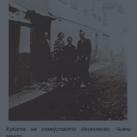
Куќата на семејството Икономови, Чивчи
маало