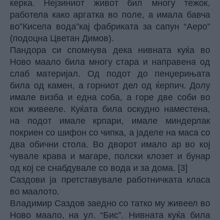
ќерка. Нејзиниот живот бил многу тежок,
работела како аргатка во поле, а имала бавча
во”Кисела вода”кај фабриката за сапун “Аеро”
(подоцна Цветан Димов).
Пандора си спомнува дека нивната куќа во
Ново маало била многу стара и направена од
слаб материјал. Од подот до пенџерињата
била од камен, а горниот дел од ќерпич. Долу
имале визба и една соба, а горе две соби во
кои живееле. Куќата била оскудно наместена,
на подот имале крпари, имале миндерлак
покриен со шифон со чипка, а јаделе на маса со
два обични стола. Во дворот имало ар во кој
чувале крава и магаре, полски клозет и бунар
од кој се снабдувале со вода и за дома. [3]
Саздови ја претставувале работничката класа
во маалото.
Владимир Саздов заедно со татко му живеел во
Ново маало, на ул. “Бис”. Нивната куќа била