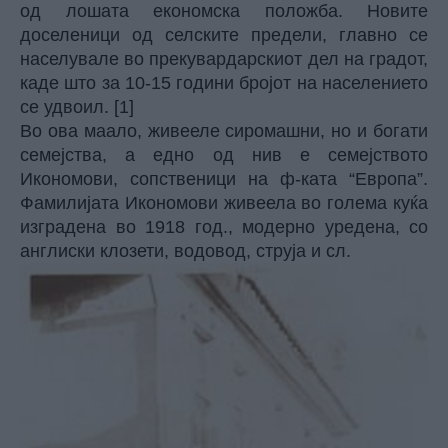
од лошата економска положба. Новите
доселеници од селските предели, главно се
населувале во прекувардарскиот дел на градот,
каде што за 10-15 години бројот на населението
се удвоил. [1]
Во ова маало, живееле сиромашни, но и богати
семејства, а едно од нив е семејството
Икономови, сопственици на ф-ката “Европа”.
Фамилијата Икономови живеела во голема куќа
изградена во 1918 год., модерно уредена, со
англиски клозети, водовод, струја и сл.