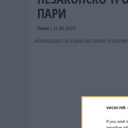
ПАРИ
Vecer
|
11.08.2025
vecer.mk 
If you wish 
sensitive in