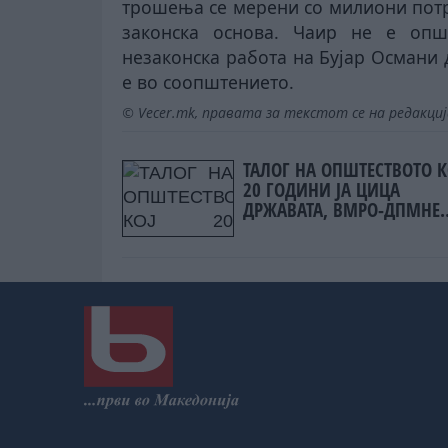
трошења се мерени со милиони потр
законска основа. Чаир не е опш
незаконска работа на Бујар Османи 
е во соопштението.
© Vecer.mk, правата за текстот се на редакци
ТАЛОГ НА ОПШТЕСТВОТО К
20 ГОДИНИ ЈА ЦИЦА
ДРЖАВАТА, ВМРО-ДПМНЕ
остро кон Жерновски