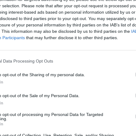
r selection. Please note that after your opt-out request is processed y
eing interest-based ads based on personal information utilized by us or
disclosed to third parties prior to your opt-out. You may separately opt-
losure of your personal information by third parties on the IAB’s list of
. This information may also be disclosed by us to third parties on the
IA
Participants
that may further disclose it to other third parties.
р Османи секогаш се грижел само за својата
l Data Processing Opt Outs
огаш за интересот на граѓаните. Тоа не го
o opt-out of the Sharing of my personal data.
аат и официјалните институции на државата.
In
 изготвено повеќе негативни извештаи за
ештајот за времето кога беше министер за
o opt-out of the Sale of my Personal Data.
оопштението од Вреди.
In
СЕ НАМАЛУВА БРОЈОТ НА
to opt-out of processing my Personal Data for Targeted
ing.
ПАЦИЕНТИ ВО ГОСТИВАР ПО
In
ПРОБЛЕМОТ СО ВОДАТА -
Откриен нов сомнителен
o opt-out of Collection, Use, Retention, Sale, and/or Sharing