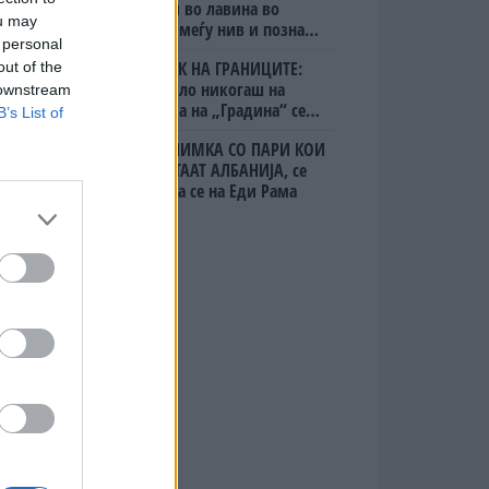
алпинисти во лавина во
ou may
Пакистан- меѓу нив и познат
 personal
Непалец
БЕЛ ШТРАЈК НА ГРАНИЦИТЕ:
out of the
Вака не било никогаш на
 downstream
„Евзони“, а на „Градина“ се
B’s List of
чека и пет часа
(Видео) СНИМКА СО ПАРИ КОИ
ЈА НАПУШТААТ АЛБАНИЈА, се
тврди дека се на Еди Рама