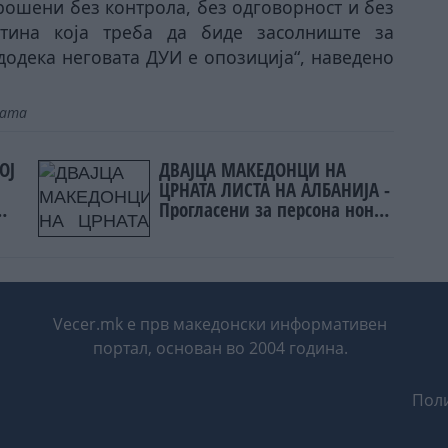
ошени без контрола, без одговорност и без
тин
a
која треба да биде засолниште за
додека неговата ДУИ е опозиција“, наведено
јата
ОЈ
ДВАЈЦА МАКЕДОНЦИ НА
ЦРНАТА ЛИСТА НА АЛБАНИЈА -
Прогласени за персона нон
грата
Vecer.mk е прв македонски информативен
портал, основан во 2004 година.
Поли