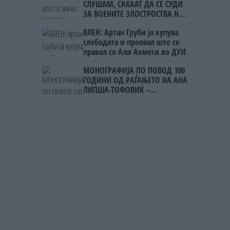
СЛУШАМ, САКААТ ДА СЕ СУДИ
ЗА ВОЕНИТЕ ЗЛОСТРОСТВА НА
УЧК...
ВЛЕН: Артан Груби ја купува
слободата и пропеал што се
правел со Али Ахмети во ДУИ
МОНОГРАФИЈА ПО ПОВОД 100
ГОДИНИ ОД РАЃАЊЕТО НА АНА
ЛИПША-ТОФОВИЌ –
уметницата која го започна
„Охридско лето“