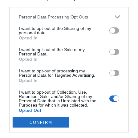
third parties.
© Vecer.mk, правата за текстот се на редакцијата
Personal Data Processing Opt Outs
ВМРО-ДПМНЕ ДО СДСМ - „Мали
I want to opt-out of the Sharing of my
Фрчко“ да поднесе пријава и
personal data.
против Филипче за 400
Opted In
неисправни анализи на водата
I want to opt-out of the Sale of my
ВРЕДИ БАРА ОБВИНЕНИЕ, ДУИ
Personal Data.
ОБВИНУВА ЗА ПРИТИСОК: Куќниот
Opted In
притвор на Артан Груби при крај
I want to opt-out of processing my
Personal Data for Targeted Advertising.
Opted In
I want to opt-out of Collection, Use,
Retention, Sale, and/or Sharing of my
НАЈЧИТАНИ ВО ПОСЛЕДНИ 7 ДЕНА
Personal Data that Is Unrelated with the
Purposes for which it was collected.
Opted Out
СЕ СПРЕМА МЕТЕОРОЛОШКИ
ХАОС ЗА ЗИМАТА 2026/2027
CONFIRM
УЛЦИЊ Е АЛБАНСКИ, ЌЕ ГО