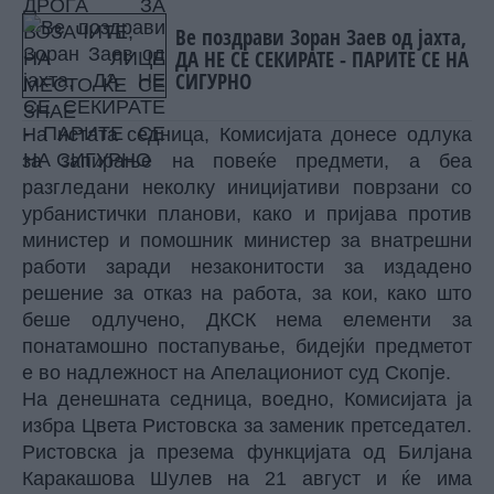
Ве поздрави Зоран Заев од јахта,
ДА НЕ СЕ СЕКИРАТЕ - ПАРИТЕ СЕ НА
СИГУРНО
На истата седница, Комисијата донесе одлука
за запирање на повеќе предмети, а беа
разгледани неколку иницијативи поврзани со
урбанистички планови, како и пријава против
министер и помошник министер за внатрешни
работи заради незаконитости за издадено
решение за отказ на работа, за кои, како што
беше одлучено, ДКСК нема елементи за
понатамошно постапување, бидејќи предметот
е во надлежност на Апелациониот суд Скопје.
На денешната седница, воедно, Комисијата ја
избра Цвета Ристовска за заменик претседател.
Ристовска ја презема функцијата од Билјана
Каракашова Шулев на 21 август и ќе има