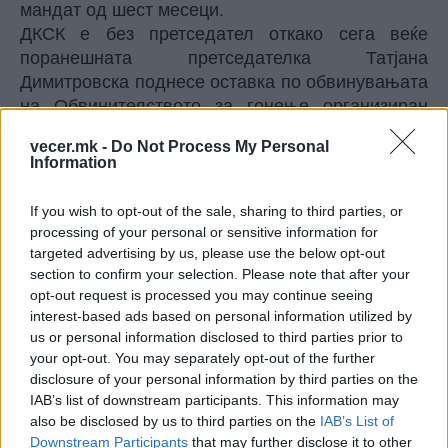
мандат од шест месеци.
ДКСК е без претседател откако сега веќе
поранешната претседателка Татјана
Димитровска поднесе оставка по обвинувањата
на Обвинителството за гонење организиран
криминал и обвиненијата за две кривични дела
vecer.mk -
Do Not Process My Personal
и тоа за оддавање службена тајна на
Information
поранешниот директор на ТЕЦ Неготино
Небојша Стојановиќ, обвинет во „Адитив“, и за
If you wish to opt-out of the sale, sharing to third parties, or
компјутерски фалсификат затоа што ревизор од
processing of your personal or sensitive information for
ДЗР во нејзино име и го положил тестот за
targeted advertising by us, please use the below opt-out
сертификат за државна тајна.
section to confirm your selection. Please note that after your
opt-out request is processed you may continue seeing
Собранието на 1 август годинава донесе
interest-based ads based on personal information utilized by
Одлука за објавување на јавен оглас за избор
us or personal information disclosed to third parties prior to
на претседател. На јавниот оглас, кој завршува
your opt-out. You may separately opt-out of the further
денеска, досега се пристигнати десетина
disclosure of your personal information by third parties on the
кандидатури, но постапката ќе продолжи по 3
IAB’s list of downstream participants. This information may
ноември, односно по завршување на локалните
also be disclosed by us to third parties on the
IAB’s List of
избори.
Downstream Participants
that may further disclose it to other