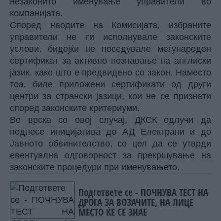
незаконито именување управители во
компанијата.
Според наодите на Комисијата, избраните
управители не ги исполнувале законските
услови, бидејќи не поседувале меѓународен
сертификат за активно познавање на англиски
јазик, како што е предвидено со закон. Наместо
тоа, биле приложени сертификати од други
центри за странски јазици, кои не се признати
според законските критериуми.
Во врска со овој случај, ДКСК одлучи да
поднесе иницијатива до АД Електрани и до
Јавното обвинителство, со цел да се утврди
евентуална одговорност за прекршување на
законските процедури при именувањето.
Подгответе се - ПОЧНУВА ТЕСТ НА
ДРОГА ЗА ВОЗАЧИТЕ, НА ЛИЦЕ
МЕСТО ЌЕ СЕ ЗНАЕ