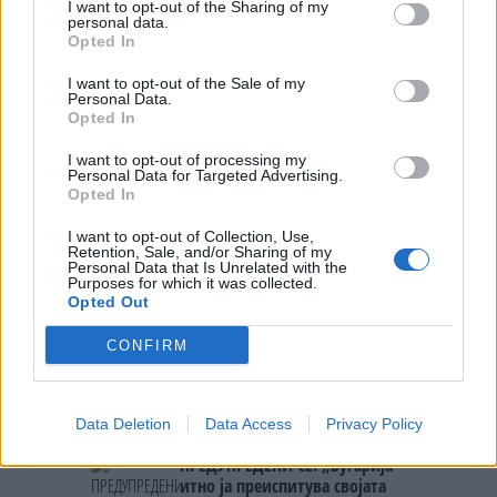
ДВАЈЦА МАКЕДОНЦИ НА ЦРНАТА
I want to opt-out of the Sharing of my
ЛИСТА НА АЛБАНИЈА - Прогласени
personal data.
за персона нон грата
Opted In
I want to opt-out of the Sale of my
Personal Data.
Opted In
I want to opt-out of processing my
НАЈЧИТАНИ ВО ПОСЛЕДНИ 7 ДЕНА
Personal Data for Targeted Advertising.
Opted In
Ахмети кажа што го мачи:
I want to opt-out of Collection, Use,
СЛУШАМ, САКААТ ДА СЕ СУДИ
Retention, Sale, and/or Sharing of my
ЗА ВОЕНИТЕ ЗЛОСТРОСТВА НА
Personal Data that Is Unrelated with the
УЧК...
Purposes for which it was collected.
ИСТОРИСКО ОБЕДИНУВАЊЕ НА
Opted Out
МАКЕДОНЦИТЕ ВО СРБИЈА:
ФОРМИРАН МАКЕДОНСКИОТ
CONFIRM
НАЦИОНАЛЕН СОЈУЗ
ТЕЖОК ДЕН И ЈАВНО
ДЕМОЛИРАЊЕ НА ФИЛИПЧЕ:
Мицкоски откри дека
Data Deletion
Data Access
Privacy Policy
човекот појма нема од
ПРЕДУПРЕДЕНИ СЕ: „Бугарија
ништо, освен за кеш
итно ја преиспитува својата