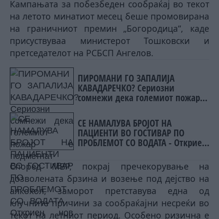
Кампањата за побезбеден сообраќај во текот
на летото минатиот месец беше промовирана
на граничниот премин „Богородица“, каде
присуствуваа министерот Тошковски и
претседателот на РСБСП Ангелов.
ПИРОМАНИ ГО ЗАПАЛИЈА
КАВАДАРЕЧКО? Сериозни
сомнежи дека големиот пожар е
подметнат
СЕ НАМАЛУВА БРОЈОТ НА
ПАЦИЕНТИ ВО ГОСТИВАР ПО
ПРОБЛЕМОТ СО ВОДАТА - Откриен
нов сомнителен случај на
Западнонилска треска
Според МВР, покрај пречекорување на
дозволената брзина и возење под дејство на
алкохол, заморот претставува една од
клучните причини за сообраќајни несреќи во
текот на летниот период. Особено ризична е