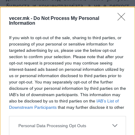
будноста и концентрацијата, а не е реткост
некои дури и да заспијат при возење – што
vecer.mk -
Do Not Process My Personal
резултира со несреќи од трагичен карактер.
Information
Со оглед на ваквата ситуација,
Министерството за внатрешни работи и
If you wish to opt-out of the sale, sharing to third parties, or
Републичкиот совет за безбедност на
processing of your personal or sensitive information for
сообраќајот на патиштата, во текот на летната
targeted advertising by us, please use the below opt-out
section to confirm your selection. Please note that after your
сезона, ќе спроведат едукативно-превентивни
opt-out request is processed you may continue seeing
активности на двете насоки од Коридорот 10,
interest-based ads based on personal information utilized by
под мотото „Безбедно во лето
– вози
us or personal information disclosed to third parties prior to
одморен“
your opt-out. You may separately opt-out of the further
disclosure of your personal information by third parties on the
© Vecer.mk, правата за текстот се на редакцијата
IAB’s list of downstream participants. This information may
also be disclosed by us to third parties on the
IAB’s List of
ТАЛОГ НА ОПШТЕСТВОТО КОЈ 20
Downstream Participants
that may further disclose it to other
ГОДИНИ ЈА ЦИЦА ДРЖАВАТА,
third parties.
ВМРО-ДПМНЕ остро кон
Жерновски
Personal Data Processing Opt Outs