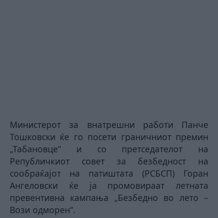
Министерот за внатрешни работи Панче
Тошковски ќе го посети граничниот премин
„Табановце“ и со претседателот на
Републичкиот совет за безбедност на
сообраќајот на патиштата (РСБСП) Горан
Ангеловски ќе ја промовираат летната
превентивна кампања „Безбедно во лето –
Вози одморен“.