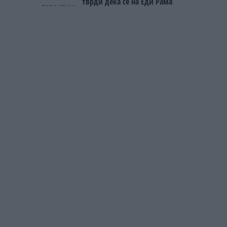
тврди дека се на Еди Рама