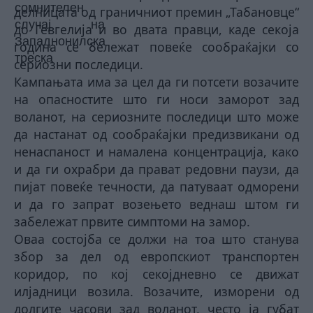
делницата од граничниот премин „Табановце“
до Гевгелија и во двата правци, каде секоја
година се бележат повеќе сообраќајки со
сериозни последици.
Кампањата има за цел да ги потсети возачите
на опасностите што ги носи заморот зад
воланот, на сериозните последици што може
да настанат од сообраќајки предизвикани од
ненаспаност и намалена концентрација, како
и да ги охрабри да прават редовни паузи, да
пијат повеќе течности, да патуваат одморени
и да го запрат возењето веднаш штом ги
забележат првите симптоми на замор.
Оваа состојба се должи на тоа што станува
збор за дел од европскиот транспортен
коридор, по кој секојдневно се движат
илјадници возила. Возачите, изморени од
долгите часови зад воланот, често ја губат