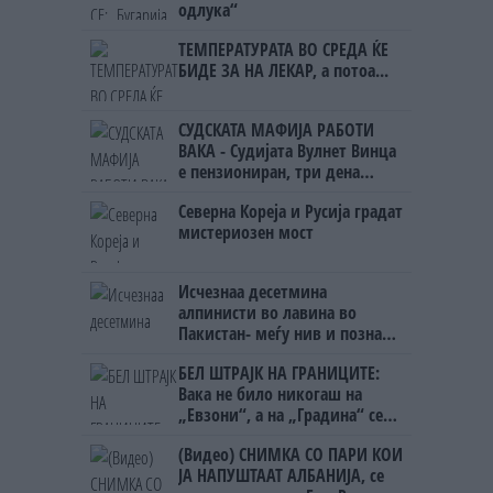
одлука“
ТЕМПЕРАТУРАТА ВО СРЕДА ЌЕ
БИДЕ ЗА НА ЛЕКАР, а потоа...
СУДСКАТА МАФИЈА РАБОТИ
ВАКА - Судијата Вулнет Винца
е пензиониран, три дена
откако му го врати пасошот
Северна Кореја и Русија градат
на бизнисменот Марковски
мистериозен мост
Исчезнаа десетмина
алпинисти во лавина во
Пакистан- меѓу нив и познат
Непалец
БЕЛ ШТРАЈК НА ГРАНИЦИТЕ:
Вака не било никогаш на
„Евзони“, а на „Градина“ се
чека и пет часа
(Видео) СНИМКА СО ПАРИ КОИ
ЈА НАПУШТААТ АЛБАНИЈА, се