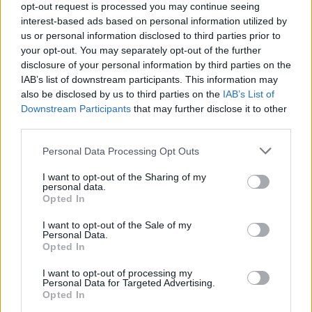
opt-out request is processed you may continue seeing
расте побрзо од увозот
interest-based ads based on personal information utilized by
ПОЗНАТИ РЕЗУЛТАТИТЕ ОД
us or personal information disclosed to third parties prior to
МАТУРАТА - Стручните матуранти
your opt-out. You may separately opt-out of the further
најуспешни, просект 3,66
disclosure of your personal information by third parties on the
IAB’s list of downstream participants. This information may
also be disclosed by us to third parties on the
IAB’s List of
Downstream Participants
that may further disclose it to other
third parties.
НАЈЧИТАНИ ВО ПОСЛЕДНИ 7 ДЕНА
Personal Data Processing Opt Outs
Ахмети кажа што го мачи:
I want to opt-out of the Sharing of my
СЛУШАМ, САКААТ ДА СЕ СУДИ
personal data.
ЗА ВОЕНИТЕ ЗЛОСТРОСТВА НА
Opted In
УЧК...
ИСТОРИСКО ОБЕДИНУВАЊЕ НА
I want to opt-out of the Sale of my
МАКЕДОНЦИТЕ ВО СРБИЈА:
Personal Data.
Opted In
ФОРМИРАН МАКЕДОНСКИОТ
НАЦИОНАЛЕН СОЈУЗ
УЛЦИЊ Е АЛБАНСКИ, ЌЕ ГО
I want to opt-out of processing my
Personal Data for Targeted Advertising.
ОСЛОБОДИМЕ- Скандалозна
Opted In
објава на вицепремиерот на