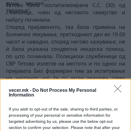
Тетово била хоспитализирана С.С. (30) од
с.Копанце, член од неговото семејство и
набргу починала.
Според пријавеното, таа била примена на
болничко лекување, претходниот ден во 19.00
часот и наводно, според негово кажување, не
ѝ била укажана соодветна лекарска помош,
по што починала. Полициски службеници од
СВР Тетово излегле на местото и по однос на
пријавата бил формиран тим за испитување
на настанот, кој ќе го води дежурен јавен
обвинител во содејство со екипа од СВР
vecer.mk -
Do Not Process My Personal
Тетово, се вели во соопштението од МВР.
Information
© Vecer.mk, правата за текстот се на редакцијата
If you wish to opt-out of the sale, sharing to third parties, or
processing of your personal or sensitive information for
РЕКОРДНА ПОЛУГОДИШНА
targeted advertising by us, please use the below opt-out
ТРГОВИЈА - Над 10 милијарди
section to confirm your selection. Please note that after your
евра размена со светот, извозот