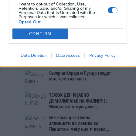
Црна Гора
I want to opt-out of Collection, Use,
ПРЕДУПРЕДЕНИ СЕ: „Бугарија
Retention, Sale, and/or Sharing of my
итно ја преиспитува својата
Personal Data that Is Unrelated with the
одлука“
Purposes for which it was collected.
Opted Out
ТЕМПЕРАТУРАТА ВО СРЕДА ЌЕ
БИДЕ ЗА НА ЛЕКАР, а потоа...
CONFIRM
СУДСКАТА МАФИЈА РАБОТИ
Data Deletion
Data Access
Privacy Policy
ВАКА - Судијата Вулнет Винца
е пензиониран, три дена
откако му го врати пасошот
Северна Кореја и Русија градат
на бизнисменот Марковски
мистериозен мост
ТЕЖОК ДЕН И ЈАВНО
ДЕМОЛИРАЊЕ НА ФИЛИПЧЕ:
Мицкоски откри дека
човекот појма нема од
Исчезнаа десетмина
ништо, освен за кеш
алпинисти во лавина во
Пакистан- меѓу нив и познат
Непалец