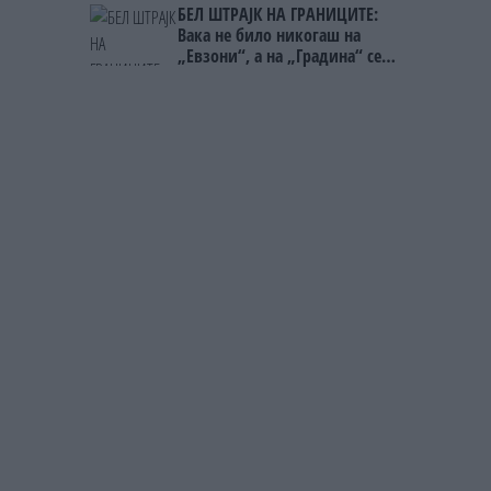
БЕЛ ШТРАЈК НА ГРАНИЦИТЕ:
Вака не било никогаш на
„Евзони“, а на „Градина“ се
чека и пет часа