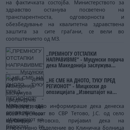
на фактичката состојба. Министерството за
здравство останува посветено на
транспарентноста, одговорноста и
обезбедување на квалитетна здравствена
заштита за сите граѓани, се вели во
соопштението од МЗ.
„ПРЕМНОГУ ОТСТАПКИ
НАПРАВИВМЕ“ - Муцунски порача
дека Македонија заслужува
предвидлив пат кон ЕУ, без нови
услови од Софија
„НЕ СМЕ НА ДНОТО, ТУКУ ПРЕД
РЕГИОНОТ“ - Мицкоски до
опозицијата „Извештајот на
Евростат ги руши вашите
тврдења“
МВР претходно информираше дека денеска
во 03:20 часот во СВР Тетово, Ј.С. од село
Копанце, тетовско, пријавил дека на
Инфективно одделение во Клиничка болница