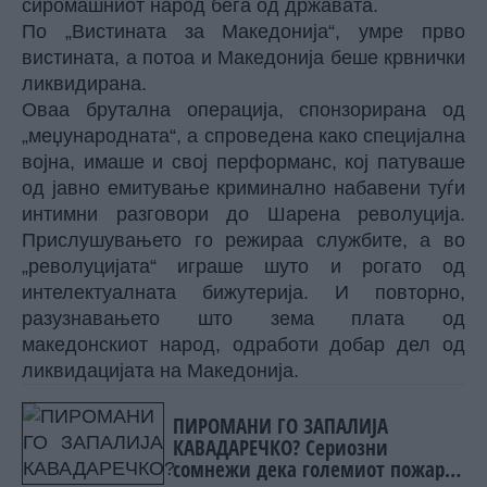
сиромашниот народ бега од државата.
По „Вистината за Македонија“, умре прво
вистината, а потоа и Македонија беше крвнички
ликвидирана.
Оваа брутална операција, спонзорирана од
„меџународната“, а спроведена како специјална
војна, имаше и свој перформанс, кој патуваше
од јавно емитување криминално набавени туѓи
интимни разговори до Шарена револуција.
Прислушувањето го режираа службите, а во
„револуцијата“ играше шуто и рогато од
интелектуалната бижутерија. И повторно,
разузнавањето што зема плата од
македонскиот народ, одработи добар дел од
ликвидацијата на Македонија.
ПИРОМАНИ ГО ЗАПАЛИЈА
КАВАДАРЕЧКО? Сериозни
сомнежи дека големиот пожар е