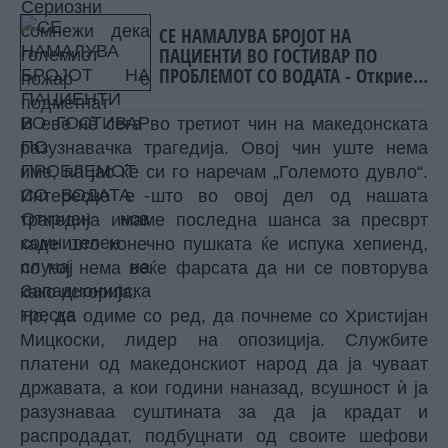
подметнат
СЕ НАМАЛУВА БРОЈОТ НА
ПАЦИЕНТИ ВО ГОСТИВАР ПО
ПРОБЛЕМОТ СО ВОДАТА - Откриен
нов сомнителен случај на
Западнонилска треска
И еве нè сега во третиот чин на македонската
разузнавачка трагедија. Овој чин уште нема
име, па јас ќе си го наречам „Големото дувло“.
Интересно е што во овој дел од нашата
трагедија имаме последна шанса за пресврт
каде што конечно пушката ќе испука хепиенд,
по кој нема веќе фарсата да ни се повторува
како историја.
Но, да одиме со ред, да почнеме со Христијан
Мицкоски, лидер на опозиција. Службите
платени од македонскиот народ да ја чуваат
државата, а кои години наназад, всушност ѝ ја
разузнаваа суштината за да ја крадат и
распродадат, подбуцнати од своите шефови