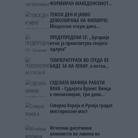
ФОРМИРАН МАКЕДОНСКИОТ
НАЦИОНАЛЕН СОЈУЗ
ТЕЖОК ДЕН И ЈАВНО
ДЕМОЛИРАЊЕ НА ФИЛИПЧЕ:
Мицкоски откри дека
човекот појма нема од
ПРЕДУПРЕДЕНИ СЕ: „Бугарија
ништо, освен за кеш
итно ја преиспитува својата
одлука“
ТЕМПЕРАТУРАТА ВО СРЕДА ЌЕ
БИДЕ ЗА НА ЛЕКАР, а потоа...
СУДСКАТА МАФИЈА РАБОТИ
ВАКА - Судијата Вулнет Винца
е пензиониран, три дена
откако му го врати пасошот
Северна Кореја и Русија градат
на бизнисменот Марковски
мистериозен мост
Исчезнаа десетмина
алпинисти во лавина во