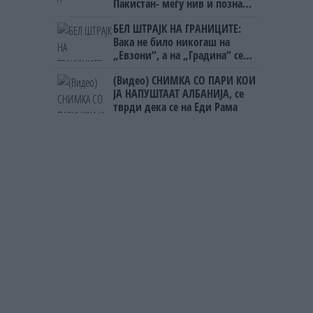
Пакистан- меѓу нив и познат
Непалец
БЕЛ ШТРАЈК НА ГРАНИЦИТЕ:
Вака не било никогаш на
„Евзони“, а на „Градина“ се
чека и пет часа
(Видео) СНИМКА СО ПАРИ КОИ
ЈА НАПУШТААТ АЛБАНИЈА, се
тврди дека се на Еди Рама