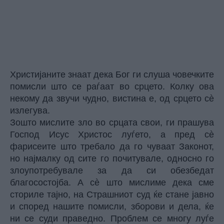
Христијаните знаат дека Бог ги слуша човечките
помисли што се раѓаат во срцето. Колку ова
некому да звучи чудно, вистина е, од срцето сè
излегува.
Зошто мислите зло во срцата свои, ги прашува
Господ Исус Христос луѓето, а пред сè
фарисеите што требало да го чуваат Законот,
но најмалку од сите го почитувале, односно го
злоупотребувале за да си обезбедат
благосостојба. А сè што мислиме дека сме
сториле тајно, на Страшниот суд ќе стане јавно
и според нашите помисли, зборови и дела, ќе
ни се суди праведно. Проблем се многу луѓе