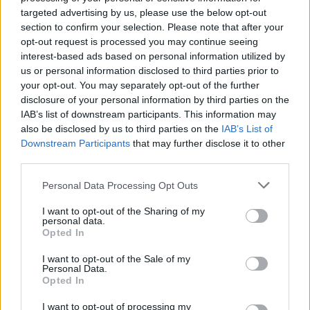
да има и хор. Затоа и сведочиме на хорска
targeted advertising by us, please use the below opt-out
section to confirm your selection. Please note that after your
хистерија. „Големото дувло“ и неговите
opt-out request is processed you may continue seeing
медиуми побараа декласификација на
interest-based ads based on personal information utilized by
документите што АНБ ги достави до
us or personal information disclosed to third parties prior to
обвинителството како докази за нови нелегални
your opt-out. You may separately opt-out of the further
прислушувања. Сакаат, бре, она што тие го
disclosure of your personal information by third parties on the
прислушувале, целата интима на
IAB’s list of downstream participants. This information may
прислушуваните, сега јавно да се објави, за
also be disclosed by us to third parties on the
IAB’s List of
Downstream Participants
that may further disclose it to other
народот да добие нова вербална оргија. Демек
third parties.
како што Заев имал храброст, онаа грозоморна
незаконска перверзија наречена „Вистината за
Personal Data Processing Opt Outs
Македонија“ јавно да ја објави.
I want to opt-out of the Sharing of my
И немој да мислите дека е ова само за да ја
personal data.
дефокусираат јавноста. Не, не, они апсолутно
Opted In
се убедени дека се сопственици на нашата
I want to opt-out of the Sale of my
интимност, мечти и воздишки и дека со нив
Personal Data.
имаат право да прават што сакаат, односно да
Opted In
ги објавуваат, да тргуваат со нив или да
I want to opt-out of processing my