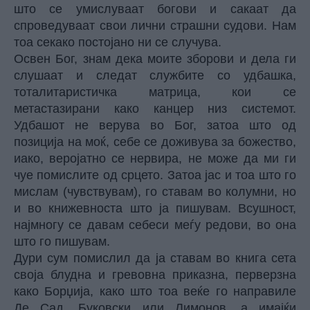
што се умислуваат богови и сакаат да
спроведуваат свои лични страшни судови. Нам
тоа секако постојано ни се случува.
Освен Бог, знам дека моите зборови и дела ги
слушаат и следат службите со удбашка,
тоталитаристичка матрица, кои се
метастазирани како канцер низ системот.
Удбашот не верува во Бог, затоа што од
позиција на моќ, себе се доживува за божество,
иако, веројатно се нервира, не може да ми ги
чуе помислите од срцето. Затоа јас и тоа што го
мислам (чувствувам), го ставам во колумни, но
и во книжевноста што ја пишувам. Всушност,
најмногу се давам себеси меѓу редови, во она
што го пишувам.
Дури сум помислил да ја ставам во книга сета
своја блудна и гревовна приказна, перверзна
како Борџија, како што тоа веќе го направиле
Де Сад, Буковски или Лимонов, а имајќи