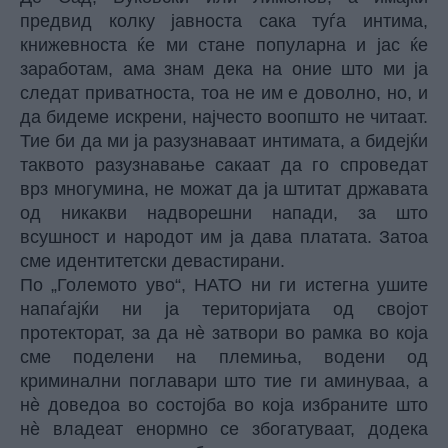
предвид колку јавноста сака туѓа интима,
книжевноста ќе ми стане популарна и јас ќе
заработам, ама знам дека на оние што ми ја
следат приватноста, тоа не им е доволно, но, и
да бидеме искрени, најчесто воопшто не читаат.
Тие би да ми ја разузнаваат интимата, а бидејќи
таквото разузнавање сакаат да го спроведат
врз многумина, не можат да ја штитат државата
од никакви надворешни напади, за што
всушност и народот им ја дава платата. Затоа
сме идентитетски девастирани.
По „Големото уво“, НАТО ни ги истегна ушите
напаѓајќи ни ја територијата од својот
протекторат, за да нè затвори во рамка во која
сме поделени на племиња, водени од
криминални поглавари што тие ги аминуваа, а
нè доведоа во состојба во која избраните што
нè владеат енормно се збогатуваат, додека