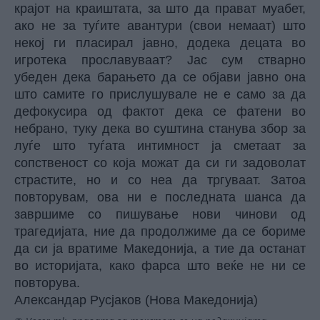
крајот на краиштата, за што да прават муабет,
ако не за туѓите авантури (свои немаат) што
некој ги пласирал јавно, додека децата во
игротека прославуваат? Јас сум стварно
убеден дека барањето да се објави јавно она
што самите го прислушувале не е само за да
дефокусира од фактот дека се фатени во
небрано, туку дека во суштина станува збор за
луѓе што туѓата интимност ја сметаат за
сопственост со која можат да си ги задоволат
страстите, но и со неа да тргуваат. Затоа
повторувам, ова ни е последната шанса да
завршиме со пишување нови чинови од
трагедијата, ние да продолжиме да се бориме
да си ја вратиме Македонија, а тие да останат
во историјата, како фарса што веќе не ни се
повторува.
Александар Русјаков (Нова Македонија)