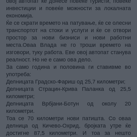
овој автопат ќе донесе повеќе туристи, повеќе
инвестиции и повеќе можности за локалната
економија.
Ќе се скрати времето на патување, ќе се олесни
транспортот на стоки и услуги и ќе се отвори
простор за нови бизниси и нови работни
места.Оваа Влада не го троши времето на
изговори, туку работа. Еве овој автопат станува
реалност. Но не е само ова дело.
За само година и половина ги ставивме во
употреба:
Делницата Градско-Фариш од 25,7 километри;
Делницата Страцин-Крива Паланка од 25,5
километри;
Делницата Врбјани-Ботун од околу 20
километри.
Тоа се 70 километри нови патишта. Со оваа
делница од Кичево-Охрид, бројката утре ќе
достигне 87,5 километри. И тоа за нешто