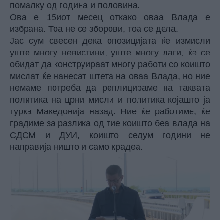
помалку од година и половина.
Ова е 15иот месец откако оваа Влада е
избрана. Тоа не се зборови, тоа се дела.
Јас сум свесен дека опозицијата ќе измисли
уште многу невистини, уште многу лаги, ќе се
обидат да конструираат многу работи со коишто
мислат ќе нанесат штета на оваа Влада, но ние
немаме потреба да реплицираме на таквата
политика на црни мисли и политика којашто ја
турка Македонија назад. Ние ќе работиме, ќе
градиме за разлика од тие коишто беа влада на
СДСМ и ДУИ, коишто седум години не
направија ништо и само крадеа.