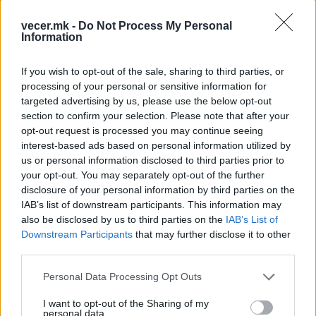
збор дека така ќе продолжиме, да се бориме
vecer.mk -
Do Not Process My Personal
секој ден да се бориме за секој еден нов проект,
Information
за секоја нова инвестиција, за секоја една
човечка судбина да и помогнеме и да
If you wish to opt-out of the sale, sharing to third parties, or
направиме животот да и биде подостоинствен.
processing of your personal or sensitive information for
Почитувани присутни,
targeted advertising by us, please use the below opt-out
Ова е нашата визија, Македонија на дела, а не
section to confirm your selection. Please note that after your
opt-out request is processed you may continue seeing
на изговори. Ова е доказ дека можеме да го
interest-based ads based on personal information utilized by
оставиме зад себе периодот на застој и да го
us or personal information disclosed to third parties prior to
отвориме патот кон развојот.
your opt-out. You may separately opt-out of the further
Ќе продолжиме вака, да градиме, да
disclosure of your personal information by third parties on the
завршуваме започнати работи и да создаваме
IAB’s list of downstream participants. This information may
нови перспективи за секој регион и за секој
also be disclosed by us to third parties on the
IAB’s List of
граѓанин.
Downstream Participants
that may further disclose it to other
third parties.
Нека е со среќа и за долги години да ни се
користи.
Personal Data Processing Opt Outs
Да сте живи и здрави.
Бог да ни ја благослови Македонија.
I want to opt-out of the Sharing of my
Facebook
Twitter
Copy
Share
personal data.