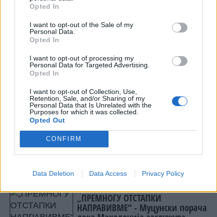
Opted In
Link
I want to opt-out of the Sale of my
Personal Data.
Opted In
I want to opt-out of processing my
Personal Data for Targeted Advertising.
Opted In
I want to opt-out of Collection, Use,
Retention, Sale, and/or Sharing of my
Personal Data that Is Unrelated with the
Purposes for which it was collected.
Opted Out
© Vecer.mk, правата за текстот се на редакцијата
CONFIRM
„НЕ СМЕ НА ДНОТО, ТУКУ ПРЕД
РЕГИОНОТ“ - „Извештајот на
Евростат ги руши вашите
Data Deletion
Data Access
Privacy Policy
тврдења“
„ПРЕМНОГУ ОТСТАПКИ
НАПРАВИВМЕ“ - Муцунски порача