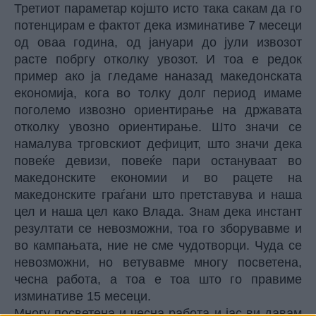
Третиот параметар којшто исто така сакам да го
потенцирам е фактот дека изминативе 7 месеци
од оваа година, од јануари до јули извозот
расте побргу отколку увозот. И тоа е редок
пример ако ја гледаме наназад македонската
економија, кога во толку долг период имаме
поголемо извозно ориентирање на државата
отколку увозно ориентирање. Што значи се
намалува трговскиот дефицит, што значи дека
повеќе девизи, повеќе пари остануваат во
македонските економии и во рацете на
македонските граѓани што претставува и наша
цел и наша цел како Влада. Знам дека инстант
резултати се невозможни, тоа го зборувавме и
во кампањата, ние не сме чудотворци. Чуда се
невозможни, но ветувавме многу посветена,
чесна работа, а тоа е тоа што го правиме
изминативе 15 месеци.
Многу посветена и чесна работа и јас ви давам