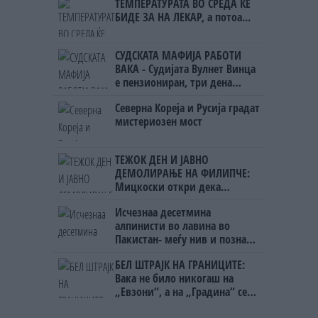
ТЕМПЕРАТУРАТА ВО СРЕДА ЌЕ
БИДЕ ЗА НА ЛЕКАР, а потоа...
СУДСКАТА МАФИЈА РАБОТИ
ВАКА - Судијата Вулнет Винца
е пензиониран, три дена
откако му го врати пасошот
Северна Кореја и Русија градат
на бизнисменот Марковски
мистериозен мост
ТЕЖОК ДЕН И ЈАВНО
ДЕМОЛИРАЊЕ НА ФИЛИПЧЕ:
Мицкоски откри дека
човекот појма нема од
Исчезнаа десетмина
ништо, освен за кеш
алпинисти во лавина во
Пакистан- меѓу нив и познат
Непалец
БЕЛ ШТРАЈК НА ГРАНИЦИТЕ:
Вака не било никогаш на
„Евзони“, а на „Градина“ се
чека и пет часа