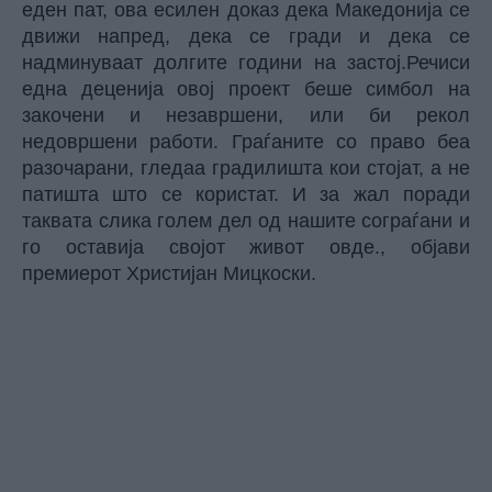
еден пат, ова есилен доказ дека Македонија се
движи напред, дека се гради и дека се
надминуваат долгите години на застој.Речиси
една деценија овој проект беше симбол на
закочени и незавршени, или би рекол
недовршени работи. Граѓаните со право беа
разочарани, гледаа градилишта кои стојат, а не
патишта што се користат. И за жал поради
таквата слика голем дел од нашите сограѓани и
го оставија својот живот овде., oбјави
премиерот Христијан Мицкоски.