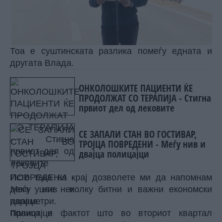
Тоа е суштинската разлика помеѓу едната и
другата Влада.
ОНКОЛОШКИТЕ ПАЦИЕНТИ ЌЕ
ПРОДОЛЖАТ СО ТЕРАПИЈА - Стигна
првиот дел од лековите
СЕ ЗАПАЛИ СТАН ВО ГОСТИВАР,
ТРОЈЦА ПОВРЕДЕНИ - Меѓу нив и
двајца полицајци
Исто така на крај дозволете ми да напомнам
дека уште неколку битни и важни економски
параметри.
Првиот е фактот што во вториот квартал