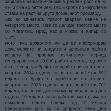
забележа нашата економија реален раст од 3,
4% и сме во петте земји во Европа по најголема
ставка на раст на бруто домашниот производ.
Ако во минатиот, првиот квартал бевме на
четвртото место, сега го делиме третото место
со Хрватска. Пред нас е Ирска и Кипар со
3,6%.
Исто така дозволете ми да ве информирам
дека мерките на владата и активната работа
којашто ја правиме изминатиот период
генерираа нови 10.000 работни места, односно
ако се спореди бројот на вработени во вториот
квартал 2024 година со нешто повеќе од 691
илјада со бројот на вработени во вториот
квартал на 2025 година нешто повеќе од 701
илјада, тоа значи дека имаме креирано за една
година 10 илјади нови работни места, имаме
намалено нешто повеќе од 7 илјади
невработени кога ќе се споредат овие два