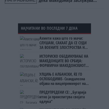
дека Македонија заслужува
предвидлив пат кон ЕУ, без нови
услови од Софија
НАЈЧИТАНИ ВО ПОСЛЕДНИ 7 ДЕНА
Ахмети кажа што го мачи:
СЛУШАМ, САКААТ ДА СЕ СУДИ
ЗА ВОЕНИТЕ ЗЛОСТРОСТВА НА
УЧК...
ИСТОРИСКО ОБЕДИНУВАЊЕ НА
МАКЕДОНЦИТЕ ВО СРБИЈА:
ФОРМИРАН МАКЕДОНСКИОТ
НАЦИОНАЛЕН СОЈУЗ
УЛЦИЊ Е АЛБАНСКИ, ЌЕ ГО
ОСЛОБОДИМЕ- Скандалозна
објава на вицепремиерот на
Црна Гора
ПРЕДУПРЕДЕНИ СЕ: „Бугарија
итно ја преиспитува својата
одлука“