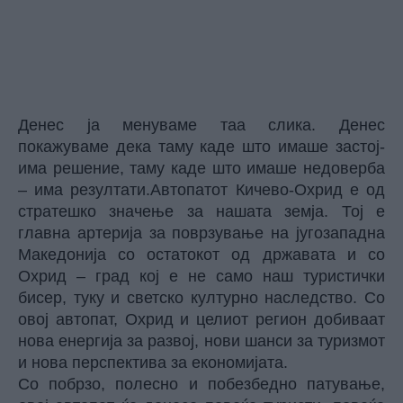
Денес ја менуваме таа слика. Денес
покажуваме дека таму каде што имаше застој-
има решение, таму каде што имаше недоверба
– има резултати.Автопатот Кичево-Охрид е од
стратешко значење за нашата земја. Тој е
главна артерија за поврзување на југозападна
Македонија со остатокот од државата и со
Охрид – град кој е не само наш туристички
бисер, туку и светско културно наследство. Со
овој автопат, Охрид и целиот регион добиваат
нова енергија за развој, нови шанси за туризмот
и нова перспектива за економијата.
Со побрзо, полесно и побезбедно патување,