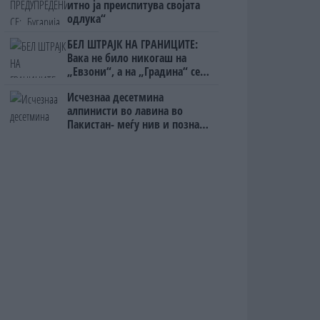
итно ја преиспитува својата
одлука“
БЕЛ ШТРАЈК НА ГРАНИЦИТЕ:
Вака не било никогаш на
„Евзони“, а на „Градина“ се
чека и пет часа
Исчезнаа десетмина
алпинисти во лавина во
Пакистан- меѓу нив и познат
Непалец