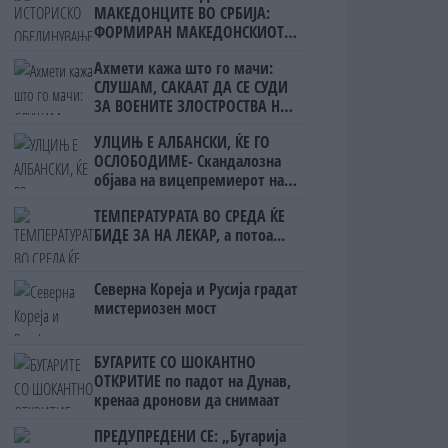
МАКЕДОНЦИТЕ ВО СРБИЈА:
ФОРМИРАН МАКЕДОНСКИОТ
НАЦИОНАЛЕН СОЈУЗ
Ахмети кажа што го мачи:
СЛУШАМ, САКААТ ДА СЕ СУДИ
ЗА ВОЕНИТЕ ЗЛОСТРОСТВА НА
УЧК...
УЛЦИЊ Е АЛБАНСКИ, ЌЕ ГО
ОСЛОБОДИМЕ- Скандалозна
објава на вицепремиерот на
Црна Гора
ТЕМПЕРАТУРАТА ВО СРЕДА ЌЕ
БИДЕ ЗА НА ЛЕКАР, а потоа...
Северна Кореја и Русија градат
мистериозен мост
БУГАРИТЕ СО ШОКАНТНО
ОТКРИТИЕ по падот на Дунав,
кренаа дронови да снимаат
ПРЕДУПРЕДЕНИ СЕ: „Бугарија