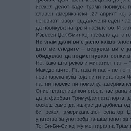
исекол делот каде Трамп повикува п
славен американски „27 април“ кој
неговиот говор, оддалечени еден час 
да повикува на крв и насилство. И зат
Извесен Џек Смит кој требало да го г
Не знам дали ви е јасно какво зло
што ме следите – верувам ви е ја
обидуваат да подметнуваат сопки в
Но, како што реков и минатиот пат – 
Македонците. Па така и нас - не не 
новинарска куќа која ни ги истопори 
на, ни повеќе ни помалку, американс
Оние платеници кои стоеја настрана и
да ја фарбаат Тримуфалната порта, да
можеш само да ишијас да добиеш од п
би рекол американскиот сенатор Џ
упатство за употреба на шампонот за 
Тој Би-Би-Си кој му монтирална Трамп