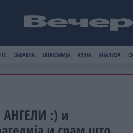
IFE
ЗАБАВНА
ЕКОНОМИЈА
КУЈНА
АНАЛИЗА
С
 АНГЕЛИ :) и
агедија и срам што