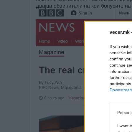
двајца обвинители на кои бонусите на
vecer.mk 
If you wish 
sensitive in
confirm you
continue se
information 
further disc
participants
Downstream 
Persona
I want t