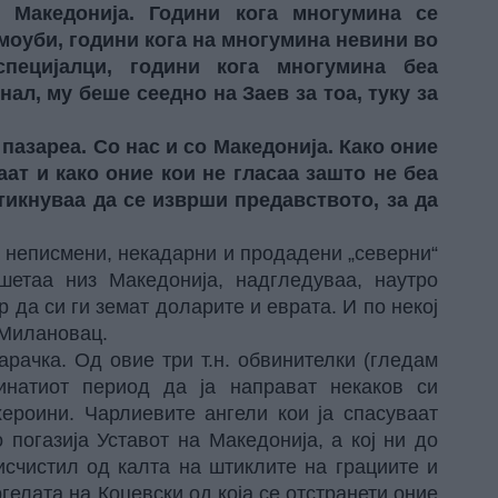
о Македонија. Години кога многумина се
амоуби, години кога на многумина невини во
пецијалци, години кога многумина беа
ал, му беше сеедно на Заев за тоа, туку за
пазареа. Со нас и со Македонија. Како оние
ат и како оние кои не гласаа зашто не беа
тикнуваа да се изврши предавството, за да
на неписмени, некадарни и продадени „северни“
шетаа низ Македонија, надгледуваа, наутро
 да си ги земат доларите и еврата. И по некој
 Милановац.
арачка. Од овие три т.н. обвинителки (гледам
натиот период да ја направат некаков си
хероини. Чарлиевите ангели кои ја спасуваат
 погазија Уставот на Македонија, а кој ни до
 исчистил од калта на штиклите на грациите и
елата на Коцевски од која се отстранети оние