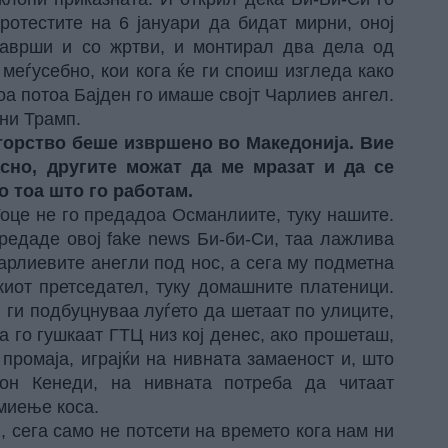
ротестите на 6 јануари да бидат мирни, оној
 заврши и со жртви, и монтирал два дела од
меѓусебно, кои кога ќе ги споиш изгледа како
оа потоа Бајден го имаше својт Чарлиев ангел.
они Трамп.
сторство беше извршено во Македонија. Вие
сно, другите можат да ме мразат и да се
о тоа што го работам.
Гоце не го предадоа Османлиите, туку нашите.
предаде овој fake news Би-би-Си, таа лажлива
Чарлиевите анегли под нос, а сега му подметна
киот претседател, туку домашните платеници.
 ги подбуцнуваа луѓето да шетаат по улиците,
 го гушкаат ГТЦ низ кој денес, ако прошеташ,
ромаја, играјќи на нивната замаеност и, што
он Кенеди, на нивната потреба да читаат
миење коса.
, сега само не потсети на времето кога нам ни