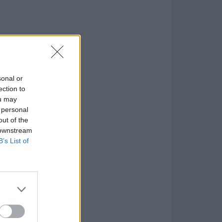
sonal or
ection to
ou may
 personal
out of the
 downstream
B’s List of