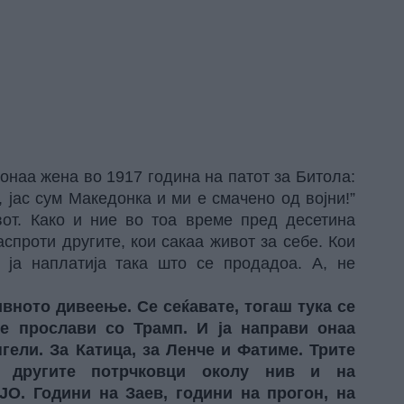
онаа жена во 1917 година на патот за Битола:
, јас сум Македонка и ми е смачено од војни!”
от. Како и ние во тоа време пред десетина
аспроти другите, кои сакаа живот за себе. Кои
т ја наплатија така што се продадоа. А, не
ивното дивеење. Се сеќавате, тогаш тука се
е прослави со Трамп. И ја направи онаа
гели. За Катица, за Ленче и Фатиме. Трите
а другите потрчковци околу нив и на
О. Години на Заев, години на прогон, на