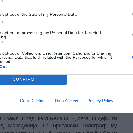
In
o opt-out of the Sale of my Personal Data.
In
to opt-out of processing my Personal Data for Targeted
ing.
In
o opt-out of Collection, Use, Retention, Sale, and/or Sharing
ersonal Data that Is Unrelated with the Purposes for which it
lected.
Out
и не бил поинаков. Имало само поинаква
н-Ен сметавме дека е некаква си вредност. Си-
CONFIRM
озволува ниту прашање да му постават. „Ти си
За чија ѕвезда – Купер Андерсон – секретарот
дишна плата, 15 му се од фармацевтските
Data Deletion
Data Access
Privacy Policy
а чинела. Нормално дека ќе чини. Ама не да
а Трамп. Пред шест месеци. Е, сега, бидејќи ги
од Македонија, на британски Телеграф му
клопи приказната. И открил дека Би-Би-Си го