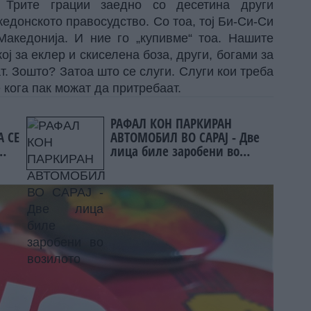
 Трите грации заедно со десетина други
кедонското правосудство. Со тоа, тој Би-Си-Си
Македонија. И ние го „купивме“ тоа. Нашите
ј за еклер и скиселена боза, други, богами за
т. Зошто? Затоа што се слуги. Слуги кои треба
е кога пак можат да притребаат.
РАФАЛ КОН ПАРКИРАН
А СЕ
АВТОМОБИЛ ВО САРАЈ - Две
лица биле заробени во
возилото