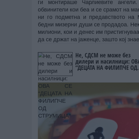
ги монтираше Чарлиевите ангели.
обвинители кои беа и се срамот на ма
ни го подметна и предавството на 
бедни мизерни души се продадоа. Неко
милиони, кои и денес им пристигнуваа
да се држат на јаженце, зашто кој зна
Не, СДСМ не може без
дилери и насилници: ОВ
“ДЕЦАТА НА ФИЛИПЧЕ ОД
СТРУМИЦА“