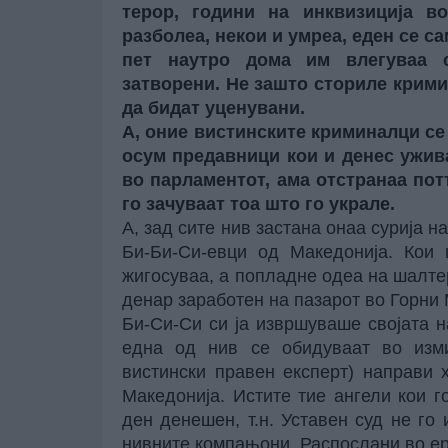
терор, години на инквизиција в
разболеа, некои и умреа, еден се с
пет наутро дома им влегуваа с
затворени. Не зашто сториле кримин
да бидат уценувани.
А, оние вистинските криминалци се 
осум предавници кои и денес ужива
во парламентот, ама отстранаа пот
го зачуваат тоа што го украле.
А, зад сите нив застана онаа сурија 
Би-Би-Си-евци од Македонија. Кои 
жигосуваа, а попладне одеа на шалтер
денар заработен на пазарот во Горни
Би-Си-Си си ја извршуваше својата н
една од нив се обидуваат во изми
вистински правен експерт) направи 
Македонија. Истите тие ангели кои го
ден денешен, т.н. Уставен суд не го
нивните компањони. Распослани во ерг