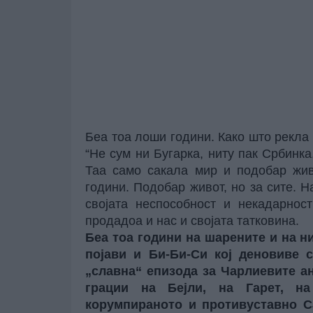
Беа тоа лоши години. Како што рекла 
“Не сум ни Бугарка, ниту пак Србинка
Таа само сакала мир и подобар жив
години. Подобар живот, но за сите. Н
својата неспособност и некадарнос
продадоа и нас и својата татковина.
Беа тоа години на шарените и на н
појави и
Би-Би-Си
кој деновиве с
„славна“ епизода за Чарлиевите ан
грации на Бејли, на Гарет, н
корумпираното и противуставно СЈ