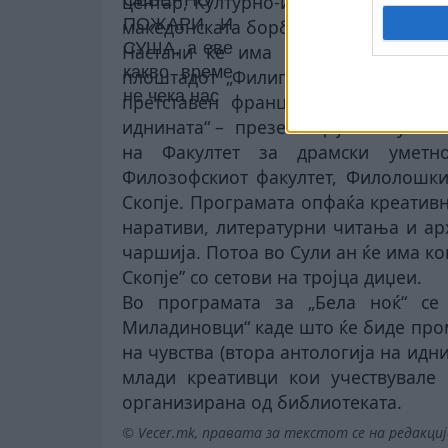
центар, Културно-информативниот це
македонската борба, Домот на култу
Настани ќе има и на отворено –
плоштадот „Филип Втори“, како и в
претставен француско-германскиот
иднината“ –
презентација на мултим
на Факултет за драмски уметно
Филозофскиот факултет, Филолошкио
Скопје. Програмата опфаќа креатив
наративи, литературни читања и ар
чаршија. Потоа во Сули ан ќе има к
Скопје” со сетови на тројца диџеи.
Во програмата за „Бела ноќ“ се 
Миладиновци“ каде што ќе биде про
на чувства (втора антологија на идни
млади креативци кои учествувале
организирана од библиотеката.
© Vecer.mk, правата за текстот се на редакци