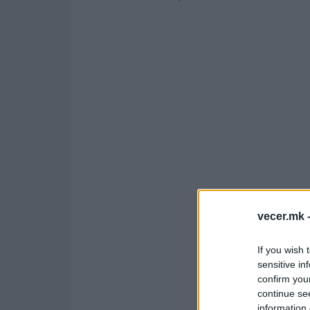
vecer.mk 
If you wish 
sensitive in
confirm you
continue se
information 