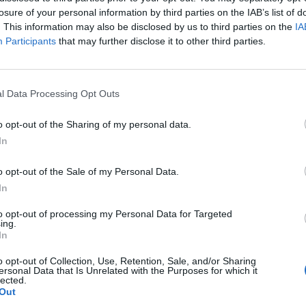
losure of your personal information by third parties on the IAB’s list of
. This information may also be disclosed by us to third parties on the
IA
ожби, концерти, литературни читања и
Participants
that may further disclose it to other third parties.
и вечерва во рамки на 21. манифестација
е одржува во првата сабота од октомври.
а и Град Скопје кои најавија разновидна
l Data Processing Opt Outs
влезот за посетителите е слободен.
а уметничка сцена достапна за сите граѓани.
o opt-out of the Sharing of my personal data.
твореност на Скопје – вечер кога улиците се
In
ација и дружење. Целта е да се поврзат
ничко искуство кое ја слави креативноста и
o opt-out of the Sale of my Personal Data.
пштија организаторите.
In
to opt-out of processing my Personal Data for Targeted
ЌЕ ИМА ЛИ СУША И ВО
ing.
МАКЕДОНИЈА, и дали постои
In
акво
закана од недостаток на
струја
o opt-out of Collection, Use, Retention, Sale, and/or Sharing
ersonal Data that Is Unrelated with the Purposes for which it
lected.
узејот на Град Скопје, Младинскиот културен
Out