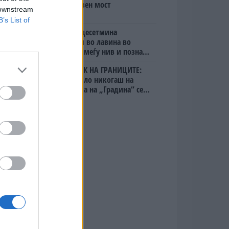
мистериозен мост
 downstream
B’s List of
Исчезнаа десетмина
алпинисти во лавина во
Пакистан- меѓу нив и познат
Непалец
БЕЛ ШТРАЈК НА ГРАНИЦИТЕ:
Вака не било никогаш на
„Евзони“, а на „Градина“ се
чека и пет часа