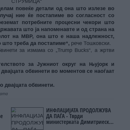
елам повеќе детали од она што излезе во
лучај ние ќе постапиме во согласност со
реземат потребните процесни чекори што
државата што ја напоменавте и од страна на
елот на МВР, она што е наша надлежност,
о што треба да постапиме“,
рече Тошковски.
винети за измама со „Trump Bucks“, а жртви
елството за Јужниот округ на Њујорк и
двајцата обвинети во моментов се наоѓаат
по двајцата обвинети.
јата
ИНФЛАЦИЈАТА ПРОДОЛЖУВА
ве
ДА ПАЃА - Тврди
министерката Димитриеска
Кочоска