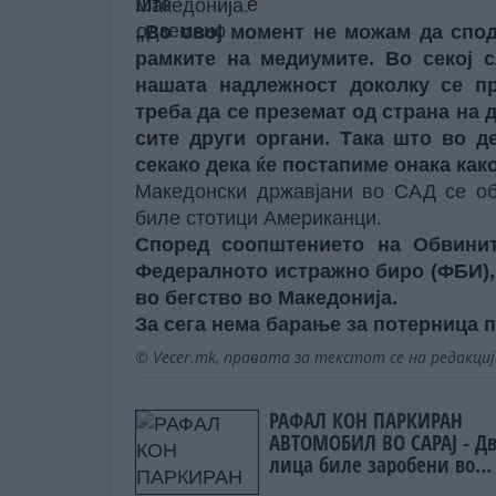
Македонија.
„Во овој момент не можам да спод
рамките на медиумите. Во секој с
нашата надлежност доколку се п
треба да се преземат од страна на 
сите други органи. Така што во д
секако дека ќе постапиме онака как
Македонски државјани во САД се об
биле стотици Американци.
Според соопштението на Обвинит
Федералното истражно биро (ФБИ), 
во бегство во Македонија.
За сега нема барање за потерница 
© Vecer.mk, правата за текстот се на редакци
РАФАЛ КОН ПАРКИРАН
АВТОМОБИЛ ВО САРАЈ - Д
лица биле заробени во
возилото