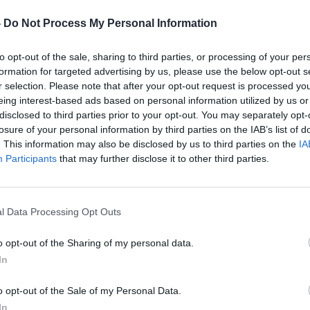
-
Do Not Process My Personal Information
to opt-out of the sale, sharing to third parties, or processing of your per
formation for targeted advertising by us, please use the below opt-out s
r selection. Please note that after your opt-out request is processed y
eing interest-based ads based on personal information utilized by us or
одни измами со лажни Трамп пари, картички, и
disclosed to third parties prior to your opt-out. You may separately opt-
не во земјава туку во САД. Американското
losure of your personal information by third parties on the IAB’s list of
ка двајца велешани 25 годишен Г.С. и 39
. This information may also be disclosed by us to third parties on the
IA
нети за измама на голем број американски
Participants
that may further disclose it to other third parties.
со други учесници во шемата во 2023 година
преку канали на Телеграм и онлајн пазар
l Data Processing Opt Outs
ем ТРБ. Ги уверувале поддржувачите на Трамп
o opt-out of the Sharing of my personal data.
 кампањата на идниот претседател, и дека
In
 стотици илјади долари што би ги земале кога
o opt-out of the Sale of my Personal Data.
водите на „Трамп Бакс“ се безвредни; не
In