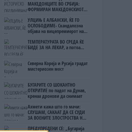
МАКЕДОНЦИТЕ ВО СРБИЈА:
ФОРМИРАН МАКЕДОНСКИОТ
НАЦИОНАЛЕН СОЈУЗ
УЛЦИЊ Е АЛБАНСКИ, ЌЕ ГО
ОСЛОБОДИМЕ- Скандалозна
објава на вицепремиерот на
Црна Гора
ТЕМПЕРАТУРАТА ВО СРЕДА ЌЕ
БИДЕ ЗА НА ЛЕКАР, а потоа...
Северна Кореја и Русија градат
мистериозен мост
БУГАРИТЕ СО ШОКАНТНО
ОТКРИТИЕ по падот на Дунав,
кренаа дронови да снимаат
Ахмети кажа што го мачи:
СЛУШАМ, САКААТ ДА СЕ СУДИ
ЗА ВОЕНИТЕ ЗЛОСТРОСТВА НА
УЧК...
ПРЕДУПРЕДЕНИ СЕ: „Бугарија