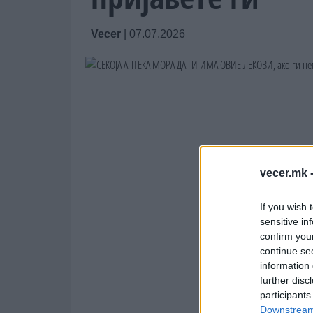
Vecer
|
07.07.2026
vecer.mk 
If you wish 
sensitive in
confirm you
continue se
information 
further disc
participants
Downstream 