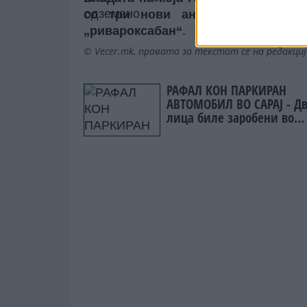
со три нови антикоагулантни л
„ривароксабан“
.
© Vecer.mk, правата за текстот се на редакци
РАФАЛ КОН ПАРКИРАН
АВТОМОБИЛ ВО САРАЈ - Д
лица биле заробени во
возилото