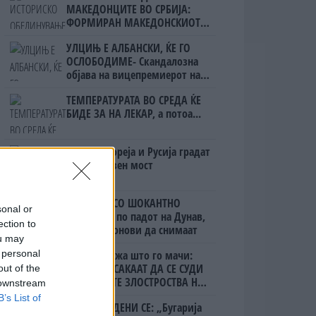
МАКЕДОНЦИТЕ ВО СРБИЈА:
ФОРМИРАН МАКЕДОНСКИОТ
НАЦИОНАЛЕН СОЈУЗ
УЛЦИЊ Е АЛБАНСКИ, ЌЕ ГО
ОСЛОБОДИМЕ- Скандалозна
објава на вицепремиерот на
Црна Гора
ТЕМПЕРАТУРАТА ВО СРЕДА ЌЕ
БИДЕ ЗА НА ЛЕКАР, а потоа...
Северна Кореја и Русија градат
мистериозен мост
БУГАРИТЕ СО ШОКАНТНО
sonal or
ОТКРИТИЕ по падот на Дунав,
ection to
кренаа дронови да снимаат
ou may
 personal
Ахмети кажа што го мачи:
СЛУШАМ, САКААТ ДА СЕ СУДИ
out of the
ЗА ВОЕНИТЕ ЗЛОСТРОСТВА НА
 downstream
УЧК...
B’s List of
ПРЕДУПРЕДЕНИ СЕ: „Бугарија