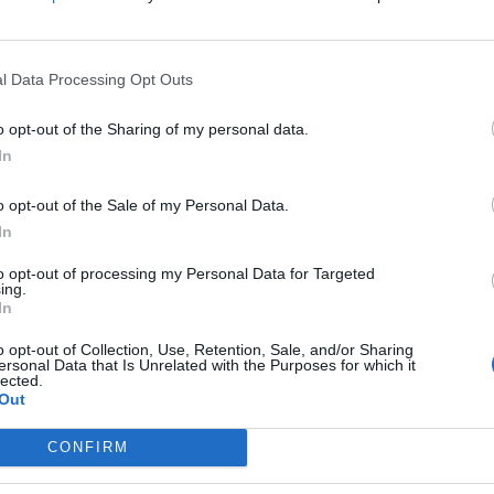
l Data Processing Opt Outs
o opt-out of the Sharing of my personal data.
In
вите што се на позитивната листа и што се
еска генералниот директор на Фондот за
o opt-out of the Sale of my Personal Data.
овски.
In
Не, СДСМ не може без
to opt-out of processing my Personal Data for Targeted
ing.
,6
дилери и насилници: ОВА СЕ
In
е
“ДЕЦАТА НА ФИЛИПЧЕ ОД
СТРУМИЦА“
o opt-out of Collection, Use, Retention, Sale, and/or Sharing
ersonal Data that Is Unrelated with the Purposes for which it
lected.
 во Фондот, преку инфо-мејлот или формуларот
Out
 одбие да издаде лек на рецепт.
листа мора да се издава на рецепт, додаде
CONFIRM
арско прашање по прес-конференцијата во
новото проширување на позитивната листа