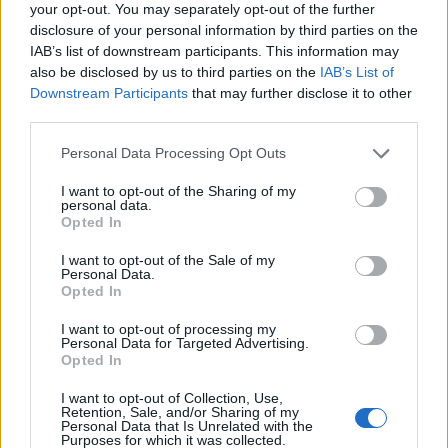
your opt-out. You may separately opt-out of the further
ТЕШКА СООБРАЌАЈКА КАЈ
disclosure of your personal information by third parties on the
СОБРАНИЕТО - Еден повреден,
IAB’s list of downstream participants. This information may
откорнат е и семафор
also be disclosed by us to third parties on the
IAB’s List of
Downstream Participants
that may further disclose it to other
third parties.
Personal Data Processing Opt Outs
НАЈЧИТАНИ ВО ПОСЛЕДНИ 7 ДЕНА
I want to opt-out of the Sharing of my
personal data.
Ахмети кажа што го мачи:
Opted In
СЛУШАМ, САКААТ ДА СЕ СУДИ
ЗА ВОЕНИТЕ ЗЛОСТРОСТВА НА
I want to opt-out of the Sale of my
УЧК...
Personal Data.
ИСТОРИСКО ОБЕДИНУВАЊЕ НА
Opted In
МАКЕДОНЦИТЕ ВО СРБИЈА:
ФОРМИРАН МАКЕДОНСКИОТ
I want to opt-out of processing my
Personal Data for Targeted Advertising.
НАЦИОНАЛЕН СОЈУЗ
Opted In
ТЕЖОК ДЕН И ЈАВНО
ДЕМОЛИРАЊЕ НА ФИЛИПЧЕ:
I want to opt-out of Collection, Use,
Мицкоски откри дека
Retention, Sale, and/or Sharing of my
човекот појма нема од
Personal Data that Is Unrelated with the
ПРЕДУПРЕДЕНИ СЕ: „Бугарија
Purposes for which it was collected.
ништо, освен за кеш