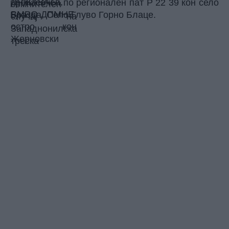
пренасочен по регионален пат Р 22 39 кон село
Бразда, Село Глуво Горно Блаце.