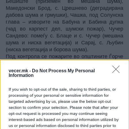
Бешиште (приземен во мешана шума),
Македонски Брод, с. Црешнево (деградирана
дабова шума и грмушки), Чашка, под Солунска
глава – изворите на Бабуна и Бабина дупка
(чад во карпест дел, шумски пожар), Чучер
Сандево: помеѓу с. Блаце и с. Чучер (мешана
шума и ниска вегетација) и Сарај, с. Љубин
(ниска вегетација и борова шума).
Под контрола се пожарите во општините Ѓорче
Петров и Карпош, во населба Геге и болницата
во село Бардовци (ниска вегетација), а
vecer.mk -
Do Not Process My Personal
Information
локализиран е пожарот во Градска депонија
Делчево.
If you wish to opt-out of the sale, sharing to third parties, or
© Vecer.mk, правата за текстот се на редакцијата
processing of your personal or sensitive information for
targeted advertising by us, please use the below opt-out
section to confirm your selection. Please note that after your
ДВАЈЦА МАКЕДОНЦИ НА ЦРНАТА
ЛИСТА НА АЛБАНИЈА - Прогласени
opt-out request is processed you may continue seeing
за персона нон грата
interest-based ads based on personal information utilized by
us or personal information disclosed to third parties prior to