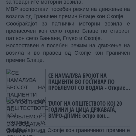
за товарните моторни возила.
МВР воспостави посебен режим на движење на
возила од Граничен премин Блаце кон Скопје.
Сообраќајот за патнички моторни возила е
пренасочен кон село горно Блаце по стариот
пат кон село Бањани, Глуво и Скопје.
Воспоставен е посебен режим на движење на
возила и во правец од Скопје кон Граничен
премин Блаце.
СЕ НАМАЛУВА БРОЈОТ НА
ПАЦИЕНТИ ВО ГОСТИВАР ПО
ПРОБЛЕМОТ СО ВОДАТА - Откриен
нов сомнителен случај на
Западнонилска треска
ТАЛОГ НА ОПШТЕСТВОТО КОЈ 20
ГОДИНИ ЈА ЦИЦА ДРЖАВАТА,
ВМРО-ДПМНЕ остро кон
Жерновски
Сообраќајот од Скопје кон граничниот премин е