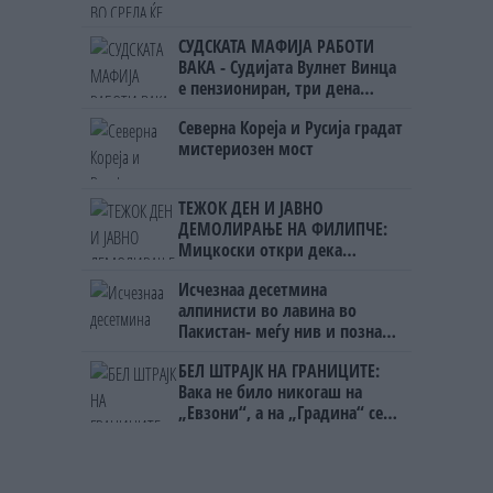
СУДСКАТА МАФИЈА РАБОТИ
ВАКА - Судијата Вулнет Винца
е пензиониран, три дена
откако му го врати пасошот
Северна Кореја и Русија градат
на бизнисменот Марковски
мистериозен мост
ТЕЖОК ДЕН И ЈАВНО
ДЕМОЛИРАЊЕ НА ФИЛИПЧЕ:
Мицкоски откри дека
човекот појма нема од
Исчезнаа десетмина
ништо, освен за кеш
алпинисти во лавина во
Пакистан- меѓу нив и познат
Непалец
БЕЛ ШТРАЈК НА ГРАНИЦИТЕ:
Вака не било никогаш на
„Евзони“, а на „Градина“ се
чека и пет часа