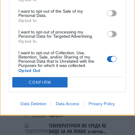
I want to opt-out of the Sale of my
Personal Data.
Opted In
НАЈЧИТАНИ ВО ПОСЛЕДНИ 7 ДЕНА
I want to opt-out of processing my
Ахмети кажа што го мачи:
Personal Data for Targeted Advertising.
Opted In
СЛУШАМ, САКААТ ДА СЕ СУДИ
ЗА ВОЕНИТЕ ЗЛОСТРОСТВА НА
I want to opt-out of Collection, Use,
УЧК...
Retention, Sale, and/or Sharing of my
ИСТОРИСКО ОБЕДИНУВАЊЕ НА
Personal Data that Is Unrelated with the
МАКЕДОНЦИТЕ ВО СРБИЈА:
Purposes for which it was collected.
ФОРМИРАН МАКЕДОНСКИОТ
Opted Out
НАЦИОНАЛЕН СОЈУЗ
УЛЦИЊ Е АЛБАНСКИ, ЌЕ ГО
CONFIRM
ОСЛОБОДИМЕ- Скандалозна
објава на вицепремиерот на
Црна Гора
ПРЕДУПРЕДЕНИ СЕ: „Бугарија
Data Deletion
Data Access
Privacy Policy
итно ја преиспитува својата
одлука“
ТЕМПЕРАТУРАТА ВО СРЕДА ЌЕ
БИДЕ ЗА НА ЛЕКАР, а потоа...