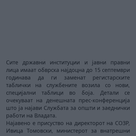
Сите државни институции и јавни правни
лица имаат обврска најдоцна до 15 септември
годинава да ги заменат регистарските
таблички на службените возила со нови,
специјални таблици во боја. Детали се
очекуваат на денешната прес-конференција
што ја најави Службата за општи и заеднички
работи на Владата.
Најавено е присуство на директорот на СОЗР,
Ивица Томовски, министерот за внатрешни