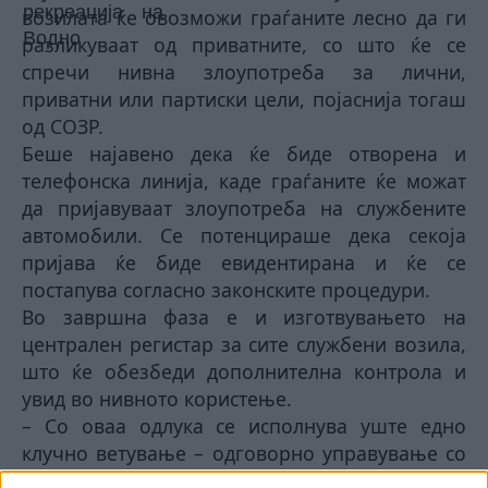
возилата ќе овозможи граѓаните лесно да ги
разликуваат од приватните, со што ќе се
спречи нивна злоупотреба за лични,
приватни или партиски цели, појаснија тогаш
од СОЗР.
Беше најавено дека ќе биде отворена и
телефонска линија, каде граѓаните ќе можат
да пријавуваат злоупотреба на службените
автомобили. Се потенцираше дека секоја
пријава ќе биде евидентирана и ќе се
постапува согласно законските процедури.
Во завршна фаза е и изготвувањето на
централен регистар за сите службени возила,
што ќе обезбеди дополнителна контрола и
увид во нивното користење.
– Со оваа одлука се исполнува уште едно
клучно ветување – одговорно управување со
државните ресурси и целосна отчетност кон