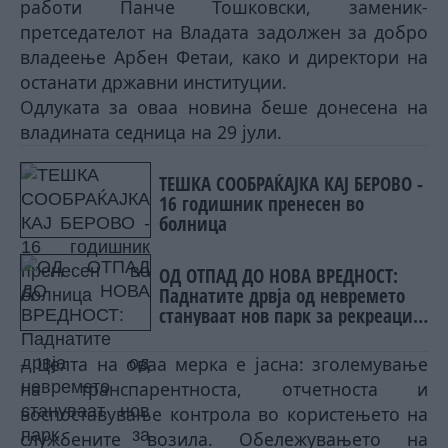
работи Панче Тошковски, заменик-
претседателот на Владата задолжен за добро
владеење Арбен Фетаи, како и директори на
останати државни институции.
Одлуката за оваа новина беше донесена на
владината седница на 29 јули.
ТЕШКА СООБРАЌАЈКА КАЈ БЕРОВО -
16 годишник пренесен во
болница
ОД ОТПАД ДО НОВА ВРЕДНОСТ:
Паднатите дрвја од невремето
стануваат нов парк за рекреација
на Водно
– Целта на оваа мерка е јасна: зголемување
на транспарентноста, отчетноста и
воспоставување контрола во користењето на
службените возила. Обележувањето на