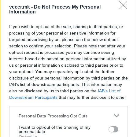
јавноста. Државата испраќа јасна порака дека
vecer.mk -
Do Not Process My Personal
Information
јавните ресурси се за јавна употреба, а не за
лична корист. Преку воспоставување на
If you wish to opt-out of the sale, sharing to third parties, or
систем за јавен увид и контрола, се
processing of your personal or sensitive information for
поставуваат повисоки стандарди на
targeted advertising by us, please use the below opt-out
интегритет и одговорност во работењето на
section to confirm your selection. Please note that after your
сите институции, беше нагласено во
opt-out request is processed you may continue seeing
соопштението од СОЗР.
interest-based ads based on personal information utilized by
us or personal information disclosed to third parties prior to
© Vecer.mk, правата за текстот се на редакцијата
your opt-out. You may separately opt-out of the further
disclosure of your personal information by third parties on the
Министерството за здравство
IAB’s list of downstream participants. This information may
започна стручен надзор за
also be disclosed by us to third parties on the
IAB’s List of
случајот со 19-годишната Станка
Downstream Participants
that may further disclose it to other
Михајлова
third parties.
Не им доаѓа памет - СЕ ВЕСЕЛЕЛ
Personal Data Processing Opt Outs
СО ПИШТОЛ ПА ПОГОДИЛ КУЌА
I want to opt-out of the Sharing of my
personal data.
Opted In