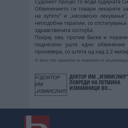
Судскиот процес го води судијката 
Обвинението ги товари лекарите за
на луѓето“ и „несовесно лекување“
неподобни терапии, со отстапувања
здравствената состојба.
Покрај ова, против Васев и поран
поднесено уште едно обвинение
проневера, со штета од над 2,2 мили
© Vecer.mk, правата за текстот се на редакци
ДОКТОР ИМ „ИЗМИСЛИЛ
ПОВРЕДИ НА ПЕТМИНА
ИЗМАМНИЦИ ВО
НЕПОСТОЕЧКА СООБРАЌАЈ