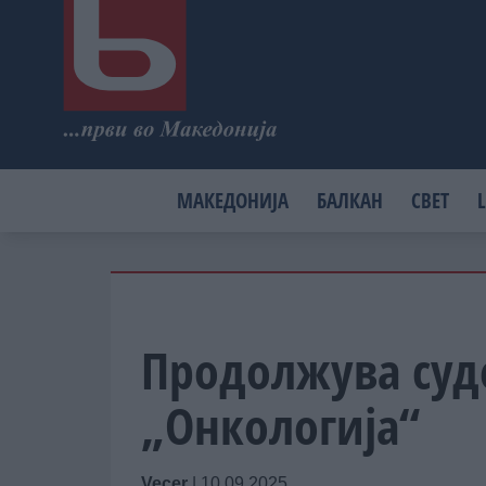
МАКЕДОНИЈА
БАЛКАН
СВЕТ
L
Продолжува суде
„Онкологија“
Vecer
|
10.09.2025