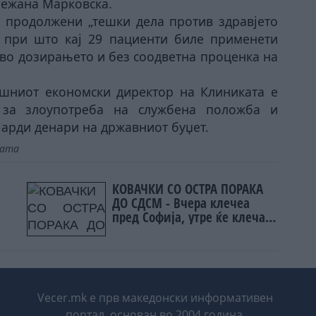
Снежана Марковска.
 продолжени „тешки дела против здравјето
, при што кај 29 пациенти биле применети
 во дозирањето и без соодветна проценка на
ешниот економски директор на Клиниката е
 за злоупотреба на службена положба и
јарди денари на државниот буџет.
јата
“
КОВАЧКИ СО ОСТРА ПОРАКА
ДО СДСМ - Вчера клечеа
пред Софија, утре ќе клечат
КА
пред Белград, задутре пред
Москва
Vecer.mk е прв македонски информативен
портал, основан во 2004 година.