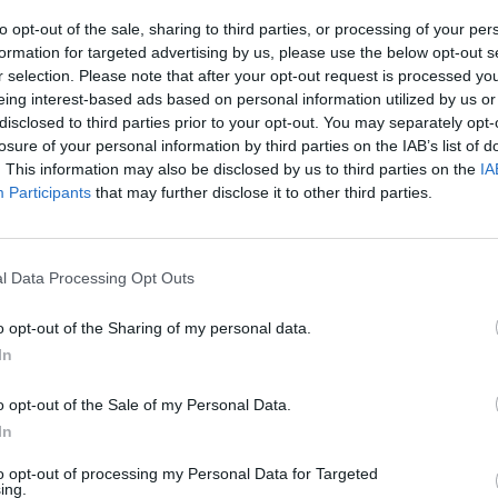
to opt-out of the sale, sharing to third parties, or processing of your per
formation for targeted advertising by us, please use the below opt-out s
r selection. Please note that after your opt-out request is processed y
eing interest-based ads based on personal information utilized by us or
поранешниот директор на Клиниката за
disclosed to third parties prior to your opt-out. You may separately opt-
, Нино Васев и тројца онколози обвинети за
losure of your personal information by third parties on the IAB’s list of
ска во Основниот кривичен суд Скопје треба
. This information may also be disclosed by us to third parties on the
IA
ери Пешевска која призна вина.
Participants
that may further disclose it to other third parties.
да Црвенкова и Драган Јакимовски, сите
ерапија и онкологија Скопје, на минатото
l Data Processing Opt Outs
вска, во воведен говор на минатото рочиште
o opt-out of the Sharing of my personal data.
 докази дека првообвинетиот Никола Васев
In
л спротивно на основните начела притоа
а здравјето на пациентите.
o opt-out of the Sale of my Personal Data.
и дејствија и со што грубо ги прекршил
In
етските и европски онколошки процедури.
ука спроведувал и одобрувал терапии со
to opt-out of processing my Personal Data for Targeted
ing.