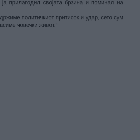
е ја прилагодил својата брзина и поминал на
здржиме политичкиот притисок и удар, сето сум
асиме човечки живот.“