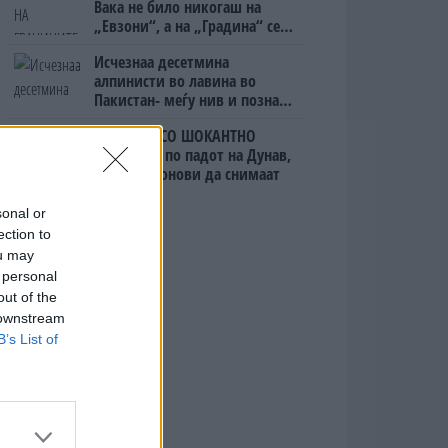
Вака не било никогаш на
„Евзони“, а на „Градина“ се
чека и пет часа
Исчезнаа десетмина
алпинисти во лавина во
Пакистан- меѓу нив и познат
Непалец
БУГАРИТЕ СО ШОКАНТНО
ОТКРИТИЕ по падот на Дунав,
кренаа дронови да снимаат
sonal or
ection to
ou may
 personal
out of the
 downstream
B’s List of