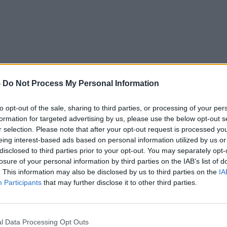
-
Do Not Process My Personal Information
ика Северна Македонија, Христијан Мицкоски
to opt-out of the sale, sharing to third parties, or processing of your per
о однос на очекувањата од „Сејф сити“ којшто
formation for targeted advertising by us, please use the below opt-out s
от период, изјави:
r selection. Please note that after your opt-out request is processed y
а на „Безбеден град“ проектот и поддржувам
eing interest-based ads based on personal information utilized by us or
орија на земјата. Некои велат тоа ќе донесе
disclosed to third parties prior to your opt-out. You may separately opt-
losure of your personal information by third parties on the IAB’s list of
лен политички удар, јас велам подготвени сме
. This information may also be disclosed by us to third parties on the
IA
амо да спасиме некој човечки живот. Затоа што
Participants
that may further disclose it to other third parties.
рогиот центар на главниот град имавме три
л, луѓе коишто го изгубиле животот поради
ње на сообраќајните правила.
l Data Processing Opt Outs