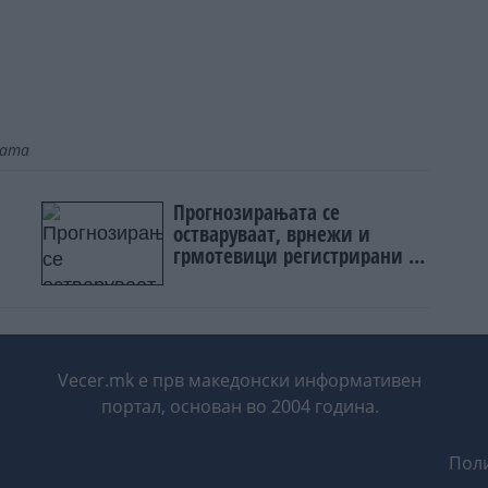
јата
Прогнозирањата се
остваруваат, врнежи и
грмотевици регистрирани во
неколку региони
Vecer.mk е прв македонски информативен
портал, основан во 2004 година.
Поли