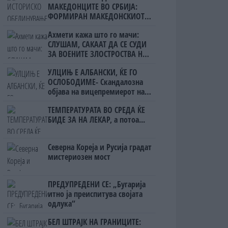
МАКЕДОНЦИТЕ ВО СРБИЈА:
ФОРМИРАН МАКЕДОНСКИОТ
НАЦИОНАЛЕН СОЈУЗ
Ахмети кажа што го мачи:
СЛУШАМ, САКААТ ДА СЕ СУДИ
ЗА ВОЕНИТЕ ЗЛОСТРОСТВА НА
УЧК...
УЛЦИЊ Е АЛБАНСКИ, ЌЕ ГО
ОСЛОБОДИМЕ- Скандалозна
објава на вицепремиерот на
Црна Гора
ТЕМПЕРАТУРАТА ВО СРЕДА ЌЕ
БИДЕ ЗА НА ЛЕКАР, а потоа...
Северна Кореја и Русија градат
мистериозен мост
ПРЕДУПРЕДЕНИ СЕ: „Бугарија
итно ја преиспитува својата
одлука“
БЕЛ ШТРАЈК НА ГРАНИЦИТЕ: