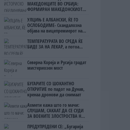
МАКЕДОНЦИТЕ ВО СРБИЈА:
ФОРМИРАН МАКЕДОНСКИОТ
НАЦИОНАЛЕН СОЈУЗ
УЛЦИЊ Е АЛБАНСКИ, ЌЕ ГО
ОСЛОБОДИМЕ- Скандалозна
објава на вицепремиерот на
Црна Гора
ТЕМПЕРАТУРАТА ВО СРЕДА ЌЕ
БИДЕ ЗА НА ЛЕКАР, а потоа...
Северна Кореја и Русија градат
мистериозен мост
БУГАРИТЕ СО ШОКАНТНО
ОТКРИТИЕ по падот на Дунав,
кренаа дронови да снимаат
Ахмети кажа што го мачи:
СЛУШАМ, САКААТ ДА СЕ СУДИ
ЗА ВОЕНИТЕ ЗЛОСТРОСТВА НА
УЧК...
ПРЕДУПРЕДЕНИ СЕ: „Бугарија