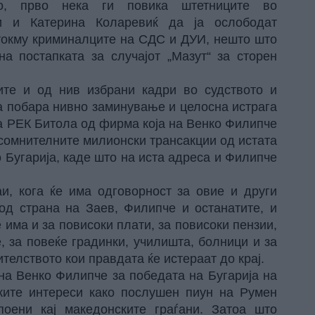
во, прво нека ги повика штетниците во
и и Катерина Коларевиќ да ја ослободат
 токму криминалците на СДС и ДУИ, нешто што
а постапката за случајот „Мазут“ за сторен
те и од нив избрани кадри во судството и
а побара нивно заминување и целосна истрага
на РЕК Битола од фирма која на Венко Филипче
 сомнителните милионски трансакции од истата
 Бугарија, каде што на иста адреса и Филипче
аи, кога ќе има одговорност за овие и други
од страна на Заев, Филипче и останатите, и
е има и за повисоки плати, за повисоки пензии,
, за повеќе градинки, училишта, болници и за
телството кои правдата ќе истераат до крај.
на Венко Филипче за победата на Бугарија на
ските интереси како послушен пиун на Румен
оени кај македонските граѓани. Затоа што