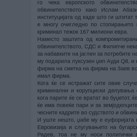
го чека европското обвинителст
обвинителството како Ислам Абаз
институцијата од каде што ги штитат
е многу очигледно по стопирањето н
криминал тежок 167 милиони евра.
Наместо заштита од компромитирани
обвинителството, СДС и Филипче нек
за набавките на јаглен за потребите 
му подарила луксузен џип Ауди Q8, и
фирма на сметка на фирма на Заев во
имал фирма.
Кога ќе се истражат сите овие случ
криминални и корупциски делувања 
кога парите ќе се вратат во буџетот, ќ
ќе има повеќе пари и за земјоделците
чесните кадрите во судството и обвини
И уште нешто, џабе му е еуфоријата 
Евровизија и слугувањето на бугар
Радев, тоа не му носи политички п