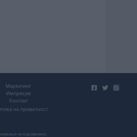
Маркетинг
Импресум
Контакт
тика на приватност
реземање не е дозволено.