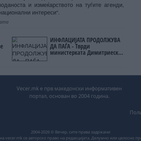
поданоста и измеќарството на туѓите агенди,
национални интереси“.
јата
ИНФЛАЦИЈАТА ПРОДОЛЖУВА
ве
ДА ПАЃА - Тврди
министерката Димитриеска
Кочоска
Vecer.mk е прв македонски информативен
портал, основан во 2004 година.
Поли
2004-
2026
© Вечер, сите права задржани
на vecer.mk се авторско право на редакцијата. Делумно или целосно п