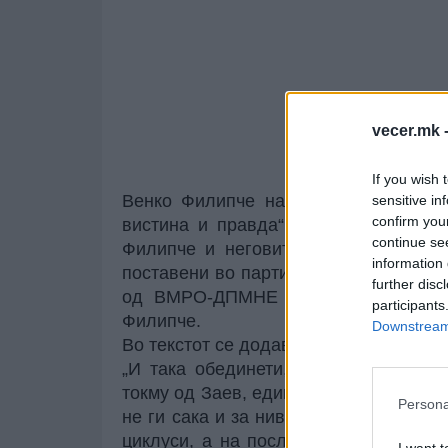
vecer.mk 
If you wish 
Венко Филипче на прес-конференциј
sensitive in
confirm you
вистина и правда“. А, во таканареч
continue se
Филипче и неговите партиски другар
information 
поставени во партиското раководство
further disc
од ВМРО-ДПМНЕ на денешната прес
participants
Филипче.
Downstream 
Во текстот се додава:
„И така обединети, малкумината па
токму од Заев, единствено со отворен
Persona
не ги сака и за нив не гласа. Тоа им
циклуси, а на последниот ги донесе