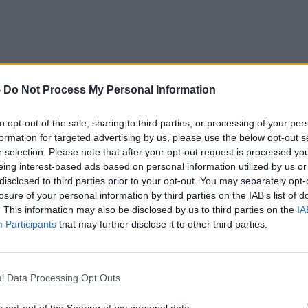
-
Do Not Process My Personal Information
to opt-out of the sale, sharing to third parties, or processing of your per
а објави некаков си фронт и го нарекол „за
formation for targeted advertising by us, please use the below opt-out s
r selection. Please note that after your opt-out request is processed y
ениот фронт учесници се единствено, самиот
eing interest-based ads based on personal information utilized by us or
и, исто како него лојалисти на Зоран Заев,
disclosed to third parties prior to your opt-out. You may separately opt-
 на СДС токму од Заев, се вели во реакцијата
losure of your personal information by third parties on the IAB’s list of
-конференција на претседателот на СДСМ
. This information may also be disclosed by us to third parties on the
IA
Participants
that may further disclose it to other third parties.
ртиски другари останати и поставени во СДС
и очи сонуваат власт, иако знаат дека народот
l Data Processing Opt Outs
 го покажаа на четири последователни изборни
 до биолошкиот минимум од одвај 130 илјади