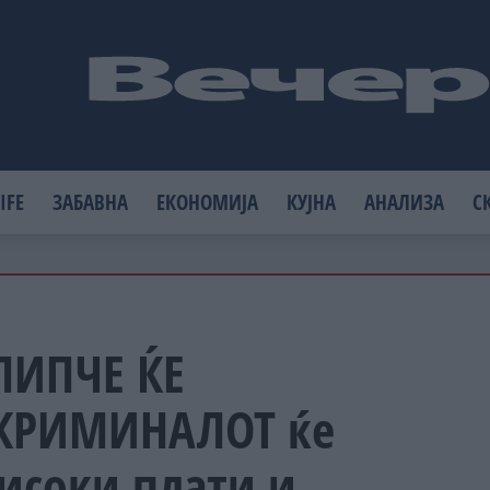
IFE
ЗАБАВНА
ЕКОНОМИЈА
КУЈНА
АНАЛИЗА
С
ЛИПЧЕ ЌЕ
 КРИМИНАЛОТ ќе
исоки плати и