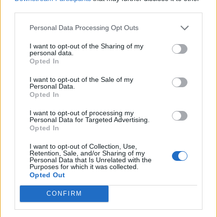
ИСТОРИСКО ОБЕДИНУВАЊЕ НА
МАКЕДОНЦИТЕ ВО СРБИЈА:
third parties.
ФОРМИРАН МАКЕДОНСКИОТ
НАЦИОНАЛЕН СОЈУЗ
Personal Data Processing Opt Outs
ТЕЖОК ДЕН И ЈАВНО
ДЕМОЛИРАЊЕ НА ФИЛИПЧЕ:
I want to opt-out of the Sharing of my
personal data.
Мицкоски откри дека
Opted In
човекот појма нема од
ПРЕДУПРЕДЕНИ СЕ: „Бугарија
ништо, освен за кеш
I want to opt-out of the Sale of my
итно ја преиспитува својата
Personal Data.
одлука“
Opted In
УЛЦИЊ Е АЛБАНСКИ, ЌЕ ГО
I want to opt-out of processing my
ОСЛОБОДИМЕ- Скандалозна
Personal Data for Targeted Advertising.
објава на вицепремиерот на
Opted In
Црна Гора
ТЕМПЕРАТУРАТА ВО СРЕДА ЌЕ
I want to opt-out of Collection, Use,
БИДЕ ЗА НА ЛЕКАР, а потоа...
Retention, Sale, and/or Sharing of my
Personal Data that Is Unrelated with the
Purposes for which it was collected.
Opted Out
СУДСКАТА МАФИЈА РАБОТИ
ВАКА - Судијата Вулнет Винца
CONFIRM
е пензиониран, три дена
откако му го врати пасошот
Северна Кореја и Русија градат
на бизнисменот Марковски