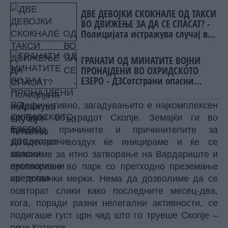
ДВЕ ДЕВОЈКИ СКОКНАЛЕ ОД ТАКСИ
ВО ДВИЖЕЊЕ ЗА ДА СЕ СПАСАТ? -
Полицијата истражува случај во
Тетовско
ГРАНАТИ ОД МИНАТИТЕ ВОЈНИ
ПРОНАЈДЕНИ ВО ОХРИДСКОТО
ЕЗЕРО - ДЗСотстрани опасни
експлозивни средства
– Дефинитивно, загадувањето е најкомплексен
проблем во градот Скопје. Земајќи ги во
предвид причините и причинителите за
загадениот воздух ќе иницираме и ќе се
заложиме за итно затворање на Вардариште и
претворање во парк со претходно преземање
на технички мерки. Нема да дозволиме да се
повторат слики како последните месец-два,
кога, поради разни нелегални активности, се
подигаше густ црн чад што го труеше Скопје –
рече Котески.