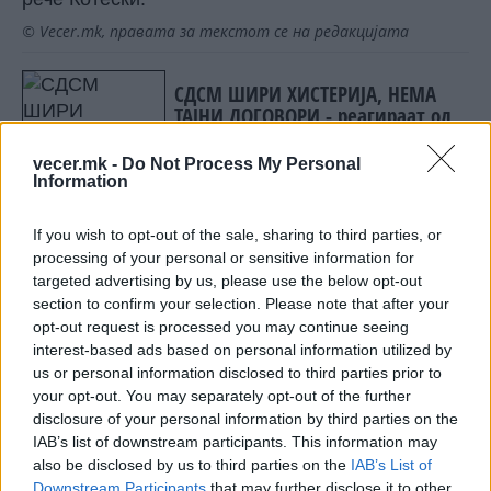
© Vecer.mk, правата за текстот се на редакцијата
СДСМ ШИРИ ХИСТЕРИЈА, НЕМА
ТАЈНИ ДОГОВОРИ - реагираат од
Министерството за надворешни
работи
vecer.mk -
Do Not Process My Personal
Information
ДРЖАВНАТА КАСА СЕ ПОЛНИ
СПОРЕД ПЛАНОТ - Приходите
повисоки за 9,3 проценти
If you wish to opt-out of the sale, sharing to third parties, or
processing of your personal or sensitive information for
targeted advertising by us, please use the below opt-out
section to confirm your selection. Please note that after your
opt-out request is processed you may continue seeing
interest-based ads based on personal information utilized by
НАЈЧИТАНИ ВО ПОСЛЕДНИ 7 ДЕНА
us or personal information disclosed to third parties prior to
your opt-out. You may separately opt-out of the further
Ахмети кажа што го мачи:
disclosure of your personal information by third parties on the
СЛУШАМ, САКААТ ДА СЕ СУДИ
IAB’s list of downstream participants. This information may
ЗА ВОЕНИТЕ ЗЛОСТРОСТВА НА
also be disclosed by us to third parties on the
IAB’s List of
УЧК...
Downstream Participants
that may further disclose it to other