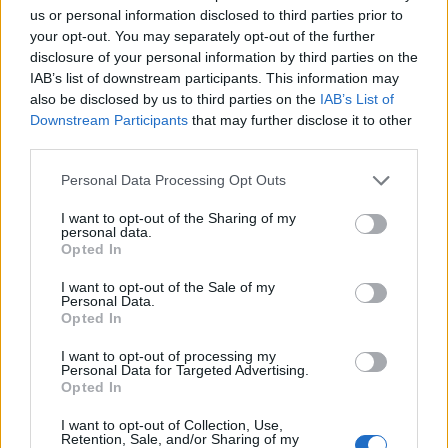
ИЗМАМНИЦИ ВО НЕПОСТОЕЧКА
us or personal information disclosed to third parties prior to
СООБРАЌАЈКА
your opt-out. You may separately opt-out of the further
disclosure of your personal information by third parties on the
IAB’s list of downstream participants. This information may
also be disclosed by us to third parties on the
IAB’s List of
Downstream Participants
that may further disclose it to other
НАЈЧИТАНИ ВО ПОСЛЕДНИ 7 ДЕНА
third parties.
Ахмети кажа што го мачи:
Personal Data Processing Opt Outs
СЛУШАМ, САКААТ ДА СЕ СУДИ
ЗА ВОЕНИТЕ ЗЛОСТРОСТВА НА
I want to opt-out of the Sharing of my
УЧК...
personal data.
ИСТОРИСКО ОБЕДИНУВАЊЕ НА
Opted In
МАКЕДОНЦИТЕ ВО СРБИЈА:
ФОРМИРАН МАКЕДОНСКИОТ
I want to opt-out of the Sale of my
НАЦИОНАЛЕН СОЈУЗ
Personal Data.
ТЕЖОК ДЕН И ЈАВНО
Opted In
ДЕМОЛИРАЊЕ НА ФИЛИПЧЕ:
Мицкоски откри дека
I want to opt-out of processing my
Personal Data for Targeted Advertising.
човекот појма нема од
Opted In
ПРЕДУПРЕДЕНИ СЕ: „Бугарија
ништо, освен за кеш
итно ја преиспитува својата
I want to opt-out of Collection, Use,
одлука“
Retention, Sale, and/or Sharing of my