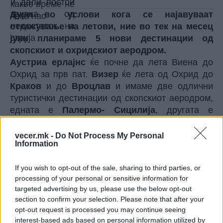
Дури во услови кога се најавуваат
откажување на летови, ние во тек на месец
јуни планираме 5 нови дестинации од
скопскиот и охридскиот аеродром.
Аустриа ерлајнс
ќе почне да лета Виена до
Охрид за прв пат.
Визер
ќе лета од Охрид до
Краков
и до
Вроцлав
и имаме две одлични
туристички дестинации од скопскиот аеродром,
едната е
Палермо- Сицилија
, другата е
Алгеро-Сардинија
", истакна Николоски.
vecer.mk -
Do Not Process My Personal
© Vecer.mk, правата за текстот се на редакцијата
Information
15- ГОДИШНИК ВОЗЕЛ КАМИОН
If you wish to opt-out of the sale, sharing to third parties, or
СРЕДЕ НОЌ ВО СКОПЈЕ, ДО НЕГО
processing of your personal or sensitive information for
БИЛ ТАТКО МУ- Детето
targeted advertising by us, please use the below opt-out
приведено, следува пријава
section to confirm your selection. Please note that after your
ДОКТОР ИМ „ИЗМИСЛИЛ“
opt-out request is processed you may continue seeing
ПОВРЕДИ НА ПЕТМИНА
interest-based ads based on personal information utilized by