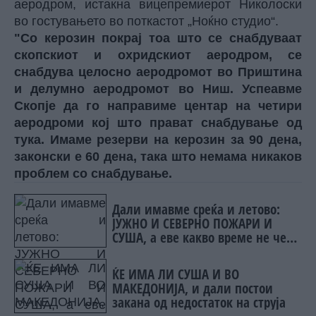
аеродром, истакна вицепремиерот Николоски
во гостувањето во поткастот „Ноќно студио“.
"Со керозин покрај тоа што се снабдуваат
скопскиот и охридскиот аеродром, се
снабдува целосно аеродромот во Приштина
и делумно аеродромот во Ниш. Успеавме
Скопје да го направиме центар на четири
аеродроми кој што прават снабдување од
тука. Имаме резерви на керозин за 90 дена,
законски е 60 дена, така што немама никаков
проблем со снабдување.
Дали имавме среќа и летово:
ЈУЖНО И СЕВEРНО ПОЖАРИ И
СУША, а еве какво време не чека
нас
ЌЕ ИМА ЛИ СУША И ВО
МАКЕДОНИЈА, и дали постои
закана од недостаток на струја