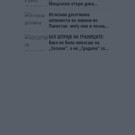
Мицкоски откри дека
човекот појма нема од
Исчезнаа десетмина
ништо, освен за кеш
алпинисти во лавина во
Пакистан- меѓу нив и познат
Непалец
БЕЛ ШТРАЈК НА ГРАНИЦИТЕ:
Вака не било никогаш на
„Евзони“, а на „Градина“ се
чека и пет часа