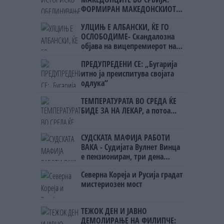
ФОРМИРАН МАКЕДОНСКИОТ
НАЦИОНАЛЕН СОЈУЗ
УЛЦИЊ Е АЛБАНСКИ, ЌЕ ГО
ОСЛОБОДИМЕ- Скандалозна
објава на вицепремиерот на
Црна Гора
ПРЕДУПРЕДЕНИ СЕ: „Бугарија
итно ја преиспитува својата
одлука“
ТЕМПЕРАТУРАТА ВО СРЕДА ЌЕ
БИДЕ ЗА НА ЛЕКАР, а потоа...
СУДСКАТА МАФИЈА РАБОТИ
ВАКА - Судијата Вулнет Винца
е пензиониран, три дена
откако му го врати пасошот
Северна Кореја и Русија градат
на бизнисменот Марковски
мистериозен мост
ТЕЖОК ДЕН И ЈАВНО
ДЕМОЛИРАЊЕ НА ФИЛИПЧЕ: