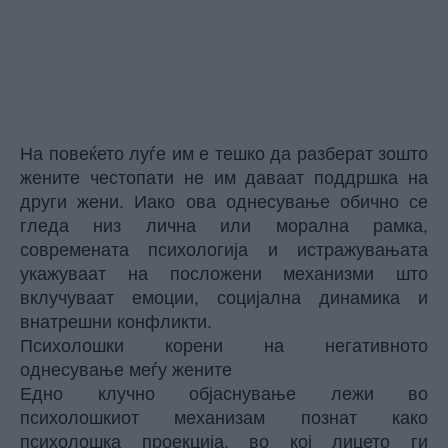
На повеќето луѓе им е тешко да разберат зошто
жените честопати не им даваат поддршка на
други жени. Иако ова однесување обично се
гледа низ лична или морална рамка,
современата психологија и истражувањата
укажуваат на посложени механизми што
вклучуваат емоции, социјална динамика и
внатрешни конфликти.
Психолошки корени на негативното
однесување меѓу жените
Едно клучно објаснување лежи во
психолошкиот механизам познат како
психолошка проекција, во кој лицето ги