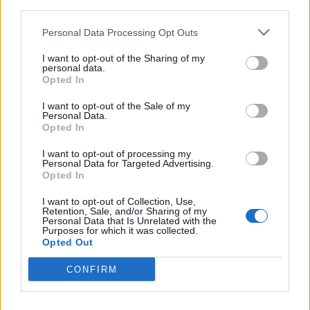
third parties.
Неодамнешните истражувања укажуваат на
феноменот на таканаречената индиректна или
Personal Data Processing Opt Outs
релациона агресија меѓу жените, што вклучува
суптилни форми на непријателство како што се
I want to opt-out of the Sharing of my
personal data.
игнорирање, озборување или социјално
Opted In
исклучување. Студиите покажуваат дека оваа
форма на однесување често се поврзува со
I want to opt-out of the Sale of my
Personal Data.
перцепцијата за ограничени ресурси, како што
Opted In
се напредување во работата или општествен
I want to opt-out of processing my
статус.
Personal Data for Targeted Advertising.
Истражувањата, исто така, сугерираат дека
Opted In
организациските култури кои поттикнуваат
I want to opt-out of Collection, Use,
соработка и транспарентност значително ги
Retention, Sale, and/or Sharing of my
Personal Data that Is Unrelated with the
намалуваат овие модели на однесување, што
Purposes for which it was collected.
укажува на важноста на системските промени, а
Opted Out
не само на индивидуалната одговорност.
CONFIRM
Како да реагирате и да се заштитите
Првиот и најважен чекор е да побарате
поддршка, без разлика дали преку разговор со