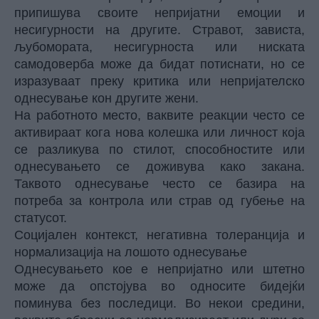
припишува своите непријатни емоции и
несигурности на другите. Стравот, зависта,
љубомората, несигурноста или ниската
самодоверба може да бидат потиснати, но се
изразуваат преку критика или непријателско
однесување кон другите жени.
На работното место, ваквите реакции често се
активираат кога нова колешка или личност која
се разликува по стилот, способностите или
однесувањето се доживува како закана.
Таквото однесување често се базира на
потреба за контрола или страв од губење на
статусот.
Социјален контекст, негативна толеранција и
нормализација на лошото однесување
Однесувањето кое е непријатно или штетно
може да опстојува во односите бидејќи
поминува без последици. Во некои средини,