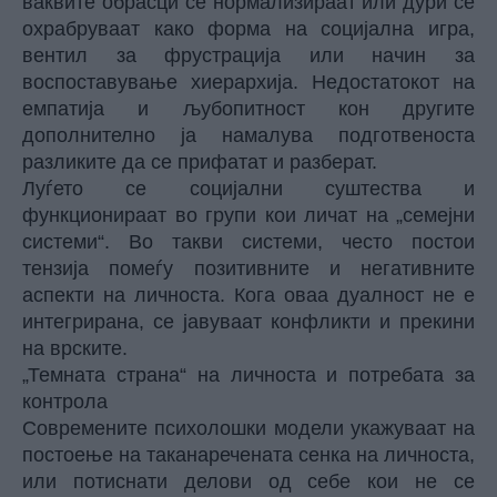
ваквите обрасци се нормализираат или дури се
охрабруваат како форма на социјална игра,
вентил за фрустрација или начин за
воспоставување хиерархија. Недостатокот на
емпатија и љубопитност кон другите
дополнително ја намалува подготвеноста
разликите да се прифатат и разберат.
Луѓето се социјални суштества и
функционираат во групи кои личат на „семејни
системи“. Во такви системи, често постои
тензија помеѓу позитивните и негативните
аспекти на личноста. Кога оваа дуалност не е
интегрирана, се јавуваат конфликти и прекини
на врските.
„Темната страна“ на личноста и потребата за
контрола
Современите психолошки модели укажуваат на
постоење на таканаречената сенка на личноста,
или потиснати делови од себе кои не се