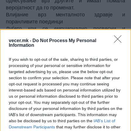
однесување врз другите и имаат помала
веројатност да го променат.
Влијание врз менталното здравје и
поранливите поединци
Луѓето кои се емоционално посвесни и
емпатични често доживуваат негативни
vecer.mk -
Do Not Process My Personal
искуства подлабоко. Таквите жени може да
Information
доживеат поинтензивен психолошки стрес, што
може да има долгорочни ефекти врз
If you wish to opt-out of the sale, sharing to third parties, or
менталното здравје, самодовербата и
processing of your personal or sensitive information for
професионалното функционирање.
targeted advertising by us, please use the below opt-out
Современите истражувања во областа на
section to confirm your selection. Please note that after your
opt-out request is processed you may continue seeing
социјалната психологија сугерираат дека
interest-based ads based on personal information utilized by
хроничната изложеност на микроагресии и
us or personal information disclosed to third parties prior to
социјално исклучување може да го зголеми
your opt-out. You may separately opt-out of the further
ризикот од анксиозност, депресија и
disclosure of your personal information by third parties on the
исцрпување на работа.
IAB’s list of downstream participants. This information may
Нови научни откритија: Скриената конкуренција
also be disclosed by us to third parties on the
IAB’s List of
меѓу жените
Downstream Participants
that may further disclose it to other