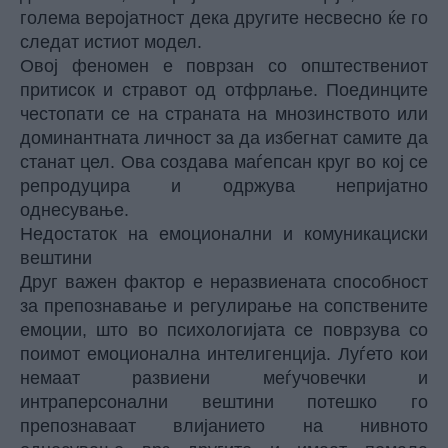
голема веројатност дека другите несвесно ќе го
следат истиот модел.
Овој феномен е поврзан со општествениот
притисок и стравот од отфрлање. Поединците
честопати се на страната на мнозинството или
доминантната личност за да избегнат самите да
станат цел. Ова создава маѓепсан круг во кој се
репродуцира и одржува непријатно
однесување.
Недостаток на емоционални и комуникациски
вештини
Друг важен фактор е неразвиената способност
за препознавање и регулирање на сопствените
емоции, што во психологијата се поврзува со
поимот емоционална интелигенција. Луѓето кои
немаат развиени меѓучовечки и
интраперсонални вештини потешко го
препознаваат влијанието на нивното