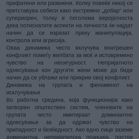
прифатени или развиени. Колку повеќе некој се
претставува себеси како екстремно „добар“ или
супериорен, толку е поголема веројатноста
дека потиснатите аспекти на личноста ќе најдат
начин да се изразат преку манипулација,
контрола или агресија.
Оваа динамика често вклучува внатрешен
конфликт помеѓу желбата за моќ и истовремено
чувство на несигурност. Непријатното
однесување кон другите жени може да биде
начин да се ублажи или прикрие овој конфликт.
Динамика на групата и феноменот на
исклучување
Во работна средина, која функционира како
затворен општествен систем, членовите на
групата често имитираат доминантно
однесување за да одржат чувство на
припадност и безбедност. Ако едно лице заземе
доминантна, непријателска позиција, постои