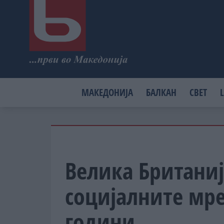
МАКЕДОНИЈА
БАЛКАН
СВЕТ
L
Велика Британиј
социјалните мре
години