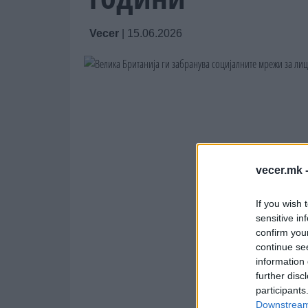
Vecer
|
15.06.2026
vecer.mk 
If you wish 
sensitive in
confirm you
continue se
information 
further disc
participants
Downstream 