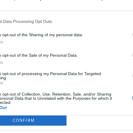
l Data Processing Opt Outs
o opt-out of the Sharing of my personal data.
In
мрежи ги прават децата несреќни, отвораат
отреба и го оштетуваат нивното ментално
o opt-out of the Sale of my Personal Data.
In
 со безбедноста и среќата на нашите деца и
е. И ќе се спроведе“, рече тој.
to opt-out of processing my Personal Data for Targeted
ing.
то не се опфатени со општата забрана, како
In
ра да ги спречат децата да комуницираат со
o opt-out of Collection, Use, Retention, Sale, and/or Sharing
ersonal Data that Is Unrelated with the Purposes for which it
lected.
јата
Out
:
Слобода во еден куфер:
CONFIRM
ОСТРОВОТ ШТО ГИ ОСВОЈУВА
на
СОЛО-ПАТНИЧКИТЕ