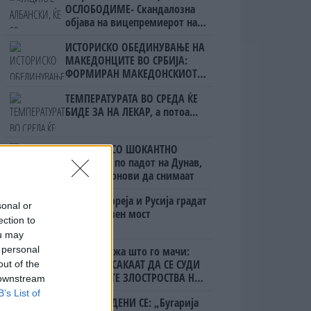
ОСЛОБОДИМЕ- Скандалозна
објава на вицепремиерот на
Црна Гора
ИСТОРИСКО ОБЕДИНУВАЊЕ НА
МАКЕДОНЦИТЕ ВО СРБИЈА:
ФОРМИРАН МАКЕДОНСКИОТ
НАЦИОНАЛЕН СОЈУЗ
ТЕМПЕРАТУРАТА ВО СРЕДА ЌЕ
БИДЕ ЗА НА ЛЕКАР, а потоа...
БУГАРИТЕ СО ШОКАНТНО
ОТКРИТИЕ по падот на Дунав,
кренаа дронови да снимаат
Северна Кореја и Русија градат
sonal or
мистериозен мост
ection to
ou may
 personal
Ахмети кажа што го мачи:
СЛУШАМ, САКААТ ДА СЕ СУДИ
out of the
ЗА ВОЕНИТЕ ЗЛОСТРОСТВА НА
 downstream
УЧК...
B’s List of
ПРЕДУПРЕДЕНИ СЕ: „Бугарија