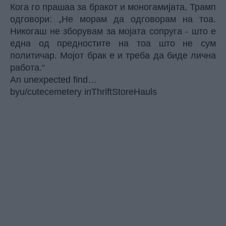
Кога го прашаа за бракот и моногамијата, Трамп
одговори: „Не морам да одговорам на тоа.
Никогаш не зборувам за мојата сопруга - што е
една од предностите на тоа што не сум
политичар. Мојот брак е и треба да биде лична
работа.“
An unexpected find…
by
u/cutecemetery
in
ThriftStoreHauls