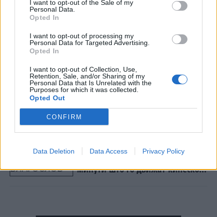
I want to opt-out of the Sale of my
раскази за Стивен Кинг“, напиша еден корисник.
Personal Data.
Друг додаде: „Читав некои стари броеви на
Opted In
„Плејбој“ во салонот за тетоважи и искрено бев
I want to opt-out of processing my
изненаден од написите. Темите и дискусиите
Personal Data for Targeted Advertising.
беа шокантно прогресивни. Лудо е колку долго
Opted In
ги водиме истите разговори за исти теми.“
I want to opt-out of Collection, Use,
Retention, Sale, and/or Sharing of my
© Vecer.mk, правата за текстот се на редакцијата
Personal Data that Is Unrelated with the
Purposes for which it was collected.
Opted Out
Се снима нов македонски трилер
„Голиот Рид“ во режија на Игор
CONFIRM
Алексов
ЛЕГАЛНА ДРЕМКА СО БЛАГОСЛОВ
Data Deletion
Data Access
Privacy Policy
ОД ДРЖАВАТА Златните 20
минути што го движат кинеското
општество