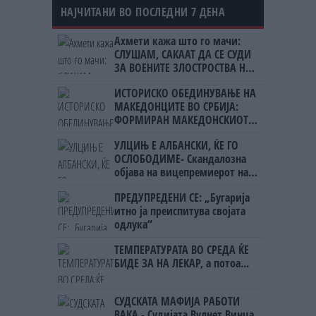
НАЈЧИТАНИ ВО ПОСЛЕДНИ 7 ДЕНА
Ахмети кажа што го мачи:
СЛУШАМ, САКААТ ДА СЕ СУДИ
ЗА ВОЕНИТЕ ЗЛОСТРОСТВА НА
УЧК...
ИСТОРИСКО ОБЕДИНУВАЊЕ НА
МАКЕДОНЦИТЕ ВО СРБИЈА:
ФОРМИРАН МАКЕДОНСКИОТ
НАЦИОНАЛЕН СОЈУЗ
УЛЦИЊ Е АЛБАНСКИ, ЌЕ ГО
ОСЛОБОДИМЕ- Скандалозна
објава на вицепремиерот на
Црна Гора
ПРЕДУПРЕДЕНИ СЕ: „Бугарија
итно ја преиспитува својата
одлука“
ТЕМПЕРАТУРАТА ВО СРЕДА ЌЕ
БИДЕ ЗА НА ЛЕКАР, а потоа...
СУДСКАТА МАФИЈА РАБОТИ
ВАКА - Судијата Вулнет Винца