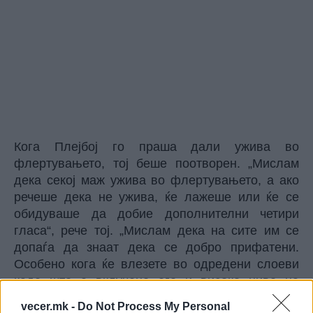
Кога
Плејбој
го праша дали ужива во
флертувањето, тој беше поотворен. „Мислам
дека секој маж ужива во флертувањето, а ако
речеше дека не ужива, ќе лажеше или ќе се
обидуваше да добие дополнителни четири
гласа“, рече тој. „Мислам дека на сите им се
допаѓа да знаат дека се добро прифатени.
Особено кога ќе влезете во одредени слоеви
каде што е вклучено его и високо ниво на
успех, тоа е важно. Луѓето навистина ја сакаат
vecer.mk -
Do Not Process My Personal