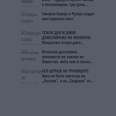
е пензиониран, три дена
откако му го врати пасошот
Северна Кореја и Русија градат
на бизнисменот Марковски
мистериозен мост
ТЕЖОК ДЕН И ЈАВНО
ДЕМОЛИРАЊЕ НА ФИЛИПЧЕ:
Мицкоски откри дека
човекот појма нема од
Исчезнаа десетмина
ништо, освен за кеш
алпинисти во лавина во
Пакистан- меѓу нив и познат
Непалец
БЕЛ ШТРАЈК НА ГРАНИЦИТЕ:
Вака не било никогаш на
„Евзони“, а на „Градина“ се
чека и пет часа