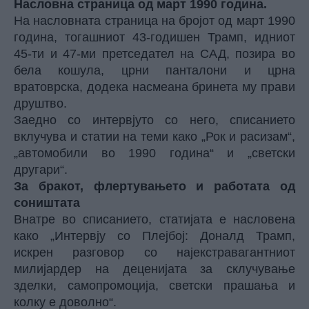
Насловна страница од март 1990 година.
На насловната страница на бројот од март 1990
година, тогашниот 43-годишен Трамп, идниот
45-ти и 47-ми претседател на САД, позира во
бела кошула, црни панталони и црна
вратоврска, додека насмеана бринета му прави
друштво.
Заедно со интервјуто со него, списанието
вклучува и статии на теми како „Рок и расизам“,
„автомобили во 1990 година“ и „светски
другари“.
За бракот, флертувањето и работата од
соништата
Внатре во списанието, статијата е насловена
како „Интервју со Плејбој: Доналд Трамп,
искрен разговор со најекстравагантниот
милијардер на деценијата за склучување
зделки, самопромоција, светски прашања и
колку е доволно“.