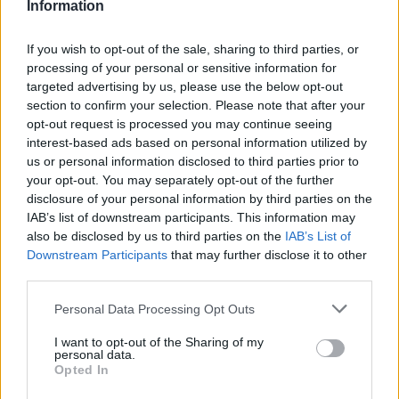
идејата другите луѓе да реагираат добро на
Information
нив.“
Во интервјуто, тој ја откри и својата „работа од
If you wish to opt-out of the sale, sharing to third parties, or
соништата“: „Секогаш мислев дека најдобрата
processing of your personal or sensitive information for
работа за мене би била водењето на MGM во
targeted advertising by us, please use the below opt-out
section to confirm your selection. Please note that after your
30-тите и 40-тите години. Имаше неверојатен
opt-out request is processed you may continue seeing
гламур и стил што сега го нема. А потоа
interest-based ads based on personal information utilized by
можевте да ги контролирате ситуациите.“
us or personal information disclosed to third parties prior to
Вредно откритие и реакции
your opt-out. You may separately opt-out of the further
Купувачот што го пронајде списанието платил
disclosure of your personal information by third parties on the
само 1,50 долари за него, а подоцна откри дека
IAB’s list of downstream participants. This information may
се продава преку интернет за 100 до 150
also be disclosed by us to third parties on the
IAB’s List of
Downstream Participants
that may further disclose it to other
долари.
third parties.
Неговата објава ги поттикна другите да ги
споделат своите искуства. „Јас сум еден од
Personal Data Processing Opt Outs
оние кул колекционери што пронајдоа човек во
локална продавница за половни работи што
I want to opt-out of the Sharing of my
personal data.
продаваше практично секое издание на
Opted In
„Плејбој“, а јас ги купив сите броеви со кратки