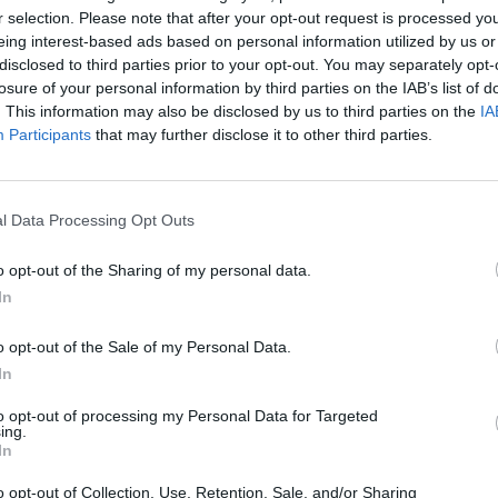
r selection. Please note that after your opt-out request is processed y
eing interest-based ads based on personal information utilized by us or
disclosed to third parties prior to your opt-out. You may separately opt-
losure of your personal information by third parties on the IAB’s list of
. This information may also be disclosed by us to third parties on the
IA
Participants
that may further disclose it to other third parties.
 на дискусија низ светот, а од земја до земја
ка Британија, Белгија, па дури и Словенија се
ов чекор.
l Data Processing Opt Outs
арушено здравје на тринаесетгодишно девојче
o opt-out of the Sharing of my personal data.
о големи количини, предизвика дискусија на
In
 тинејџери во своите тела преку овој метод,
o opt-out of the Sale of my Personal Data.
али можат да се избегнат сериозни последици,
In
атар д-р Снежана Алчаз и доктор по физичка
to opt-out of processing my Personal Data for Targeted
ing.
т да предизвикаат зависност. Она што е исто
In
а други психоактивни супстанции. Никотинот
ги зависности. Затоа често гледаме дека оние
o opt-out of Collection, Use, Retention, Sale, and/or Sharing