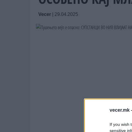
Vecer
|
29.04.2025
vecer.mk 
If you wish 
sensitive in