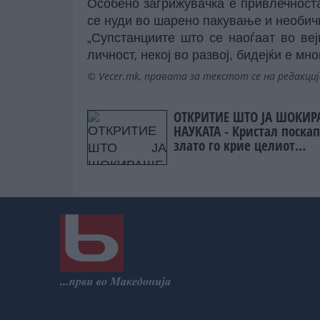
Особено загрижувачка е привлечноста 
се нуди во шарено пакување и необи
„Супстанциите што се наоѓаат во ве
личност, некој во развој, бидејќи е мн
© Vecer.mk, правата за текстот се на редакци
ОТКРИТИЕ ШТО ЈА ШОКИ
НАУКАТА - Кристал поскап
злато го крие целиот
Периоден систем во себе