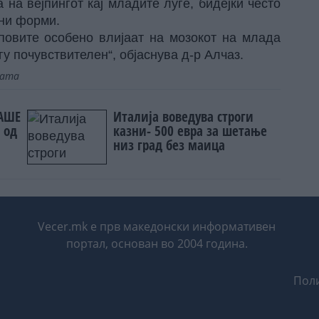
на вејпингот кај младите луѓе, бидејќи често
чни форми.
јповите особено влијаат на мозокот на млада
огу почувствителен“, објаснува д-р Алчаз.
јата
РАШЕ
Италија воведува строги
 од
казни- 500 евра за шетање
низ град без маица
!
Vecer.mk е прв македонски информативен
портал, основан во 2004 година.
Поли