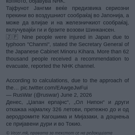
копното, објавува NHK.
Тајфунот Јангми веќе предизвика сериозни
прекини во воздушниот сообраќај во Јапонија, а
може да влијае и на железничкиот сообраќај,
вклучувајќи ги и брзите возови Шинкансен.
🇯🇵 Nine people were injured in Japan due to
typhoon "Chanmi", stated the Secretary General of
the Japanese Cabinet Minoru Kihara. More than 62
thousand people received a recommendation to
evacuate, reported the NHK channel.
According to calculations, due to the approach of
the…
pic.twitter.com/EAwgeJwFui
— RusWar (@ruswar)
June 2, 2026
Денес, „Џапан ерлајнс“, „Ол Нипон“ и други
откажаа најмалку 326 летови, претежно до и од
аеродромите Кагошима и Мијазаки, а доцнења
се пријавени дури и во Токио.
© Vecer.mk, правата за текстот се на редакцијата