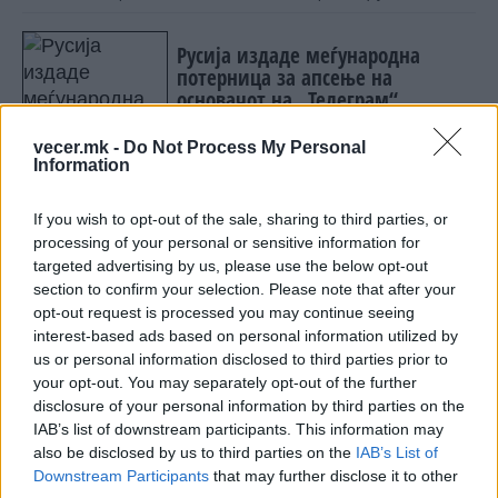
Русија издаде меѓународна
потерница за апсење на
основачот на „Телеграм“
vecer.mk -
Do Not Process My Personal
ВО ОВАА ПИЦЕРИЈА НАЈСКАПА Е
Information
ПРАЗНАТА ЧИНИЈА! И не е само
тоа, но зошто туристите го трпат?
If you wish to opt-out of the sale, sharing to third parties, or
processing of your personal or sensitive information for
targeted advertising by us, please use the below opt-out
section to confirm your selection. Please note that after your
opt-out request is processed you may continue seeing
НАЈЧИТАНИ ВО ПОСЛЕДНИ 7 ДЕНА
interest-based ads based on personal information utilized by
us or personal information disclosed to third parties prior to
МАКЕДОНИЈА ИМА СВЕТСКА
your opt-out. You may separately opt-out of the further
ПИСТА: Огромниот Боинг 777
disclosure of your personal information by third parties on the
на индиската претседателка
IAB’s list of downstream participants. This information may
на Меѓународниот Аеродром
also be disclosed by us to third parties on the
IAB’s List of
УАПСЕН МАКЕДОНЕЦОТ АНДРЕЈ
Скопје
Downstream Participants
that may further disclose it to other
ТАНАСКОВСКИ, ЧЛЕН НА