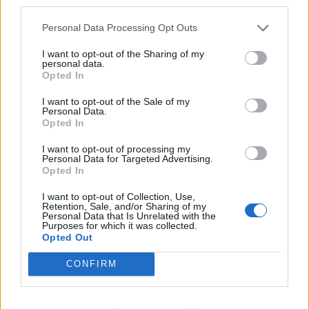
КАВАЧКИ КЛАН (ФОТО)
third parties.
СКОКНА МИНИМАЛНИОТ
Personal Data Processing Opt Outs
ИЗНОС ЗА К-15: Еве колку
пари ќе ви легнат на сметка
I want to opt-out of the Sharing of my
personal data.
годинава
Opted In
Црна Гора ја уапси жената која
ги БРАНЕЛА ДЕЦАТА И СВОЕТО
I want to opt-out of the Sale of my
КУЧЕ РАСПАРЧЕНО ОД
Personal Data.
ШАРПЛАНИНЕЦ?!
Opted In
СЛАВНАТА КАРИЕРА НА
ПОРАНЕШНИОТ ТЕХНИЧКИ
I want to opt-out of processing my
ПРЕМИЕР ОЛИВЕР СПАСОВСКИ
Personal Data for Targeted Advertising.
Opted In
ЗА БЕРТА ОД АВСТРИЈА
НАЈСКАПАТА, ЗА МАРИЈА ОД
I want to opt-out of Collection, Use,
ГРЦИЈА - НАЈЕФТИНАТА
Retention, Sale, and/or Sharing of my
Personal Data that Is Unrelated with the
Purposes for which it was collected.
ПРЕСВРТ И ПРОТЕСТИ ВО
Opted Out
УКРАИНА, Зеленски доби
ултиматум: „Мора да си оди,
CONFIRM
крајниот рок е петок!“
(Видео) СНИМКА СО ПАРИ КОИ
ЈА НАПУШТААТ АЛБАНИЈА, се
тврди дека се на Еди Рама