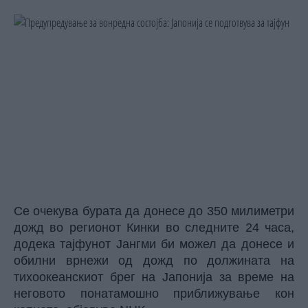
Се очекува бурата да донесе до 350 милиметри
дожд во регионот Кинки во следните 24 часа,
додека тајфунот Јангми би можел да донесе и
обилни врнежи од дожд по должината на
тихоокеанскиот брег на Јапонија за време на
неговото понатамошно приближување кон